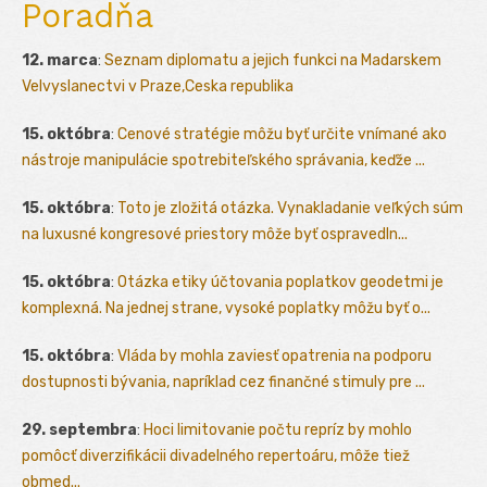
Poradňa
12. marca
:
Seznam diplomatu a jejich funkci na Madarskem
Velvyslanectvi v Praze,Ceska republika
15. októbra
:
Cenové stratégie môžu byť určite vnímané ako
nástroje manipulácie spotrebiteľského správania, keďže ...
15. októbra
:
Toto je zložitá otázka. Vynakladanie veľkých súm
na luxusné kongresové priestory môže byť ospravedln...
15. októbra
:
Otázka etiky účtovania poplatkov geodetmi je
komplexná. Na jednej strane, vysoké poplatky môžu byť o...
15. októbra
:
Vláda by mohla zaviesť opatrenia na podporu
dostupnosti bývania, napríklad cez finančné stimuly pre ...
29. septembra
:
Hoci limitovanie počtu repríz by mohlo
pomôcť diverzifikácii divadelného repertoáru, môže tiež
obmed...