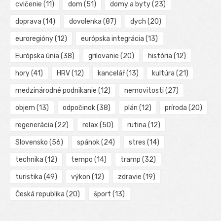
cvičenie
(11)
dom
(51)
domy a byty
(23)
doprava
(14)
dovolenka
(87)
dych
(20)
euroregióny
(12)
európska integrácia
(13)
Európska únia
(38)
grilovanie
(20)
história
(12)
hory
(41)
HRV
(12)
kancelář
(13)
kultúra
(21)
medzinárodné podnikanie
(12)
nemovitosti
(27)
objem
(13)
odpočinok
(38)
plán
(12)
príroda
(20)
regenerácia
(22)
relax
(50)
rutina
(12)
Slovensko
(56)
spánok
(24)
stres
(14)
technika
(12)
tempo
(14)
tramp
(32)
turistika
(49)
výkon
(12)
zdravie
(19)
Česká republika
(20)
šport
(13)