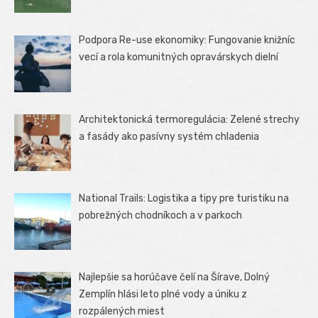
Podpora Re-use ekonomiky: Fungovanie knižníc
vecí a rola komunitných opravárskych dielní
Architektonická termoregulácia: Zelené strechy
a fasády ako pasívny systém chladenia
National Trails: Logistika a tipy pre turistiku na
pobrežných chodníkoch a v parkoch
Najlepšie sa horúčave čelí na Šírave, Dolný
Zemplín hlási leto plné vody a úniku z
rozpálených miest