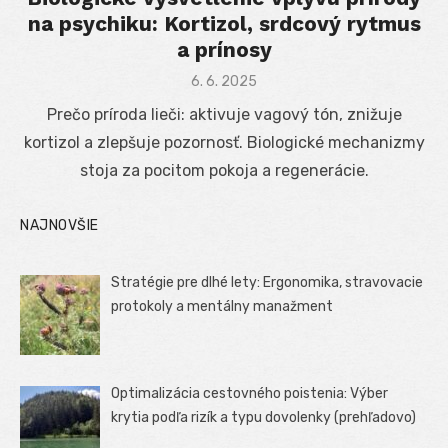
na psychiku: Kortizol, srdcový rytmus
a prínosy
Posted
6. 6. 2025
on
Prečo príroda lieči: aktivuje vagový tón, znižuje
kortizol a zlepšuje pozornosť. Biologické mechanizmy
stoja za pocitom pokoja a regenerácie.
NAJNOVŠIE
Stratégie pre dlhé lety: Ergonomika, stravovacie
protokoly a mentálny manažment
Optimalizácia cestovného poistenia: Výber
krytia podľa rizík a typu dovolenky (prehľadovo)