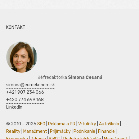
KONTAKT
šéfredaktorka
Simona Česaná
simona@euroekonom.sk
+421 907 234 066
+420 774 699 168
LinkedIn
© 2010 - 2026
SEO
|
Reklama a PR
|
Vrtuľníky
|
Autoškola
|
Reality
|
Manažment
|
Prijímáčky
|
Podnikanie
|
Financie
|
Ekonomika
|
Zdravie
|
SWOT
|
Podnikateľský plán
|
Manažment
|