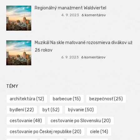
Regionálný manažment Waldviertel
4. 9. 2023
6 komentárov
Muzikál Na skle maľované rozosmieva divákov už
26 rokov
6. 9. 2023
6 komentárov
TÉMY
architektúra
(12)
barbecue
(15)
bezpečnosť
(25)
bydlení
(22)
byt
(52)
bývanie
(50)
cestovanie
(48)
cestovanie po Slovensku
(20)
cestovanie po Českej republike
(20)
ciele
(14)