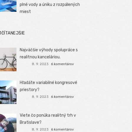
plné vody a úniku z rozpálených
miest
JČÍTANEJŠIE
Najväčšie výhody spolupráce s
realitnou kanceláriou.
8. 9. 2023
6 komentárov
Hľadáte variabilné kongresové
priestory?
8. 9. 2023
6 komentárov
Viete čo ponúka realitný trh v
Bratislave?
8. 9. 2023
6 komentárov