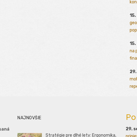
kon
15.
geo
pop
15.
na 
fina
29
moh
rep
Po
NAJNOVŠIE
29. 
saná
Stratégie pre dlhé lety: Ergonomika,
prini