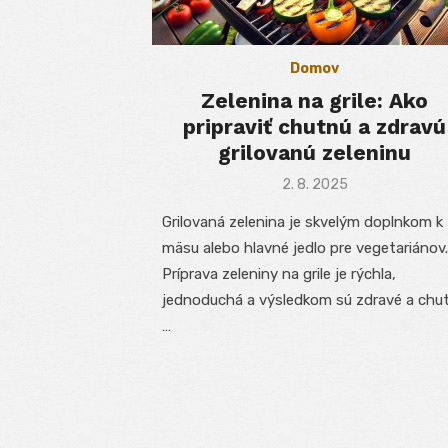
Domov
Zelenina na grile: Ako
pripraviť chutnú a zdravú
grilovanú zeleninu
Posted
2. 8. 2025
on
Grilovaná zelenina je skvelým doplnkom k
mäsu alebo hlavné jedlo pre vegetariánov.
Príprava zeleniny na grile je rýchla,
jednoduchá a výsledkom sú zdravé a chu
…