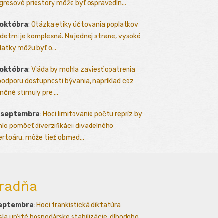
gresové priestory môže byť ospravedln...
 októbra
:
Otázka etiky účtovania poplatkov
detmi je komplexná. Na jednej strane, vysoké
latky môžu byť o...
 októbra
:
Vláda by mohla zaviesť opatrenia
podporu dostupnosti bývania, napríklad cez
nčné stimuly pre ...
. septembra
:
Hoci limitovanie počtu repríz by
lo pomôcť diverzifikácii divadelného
ertoáru, môže tiež obmed...
radňa
septembra
:
Hoci frankistická diktatúra
esla určité hospodárske stabilizácie, dlhodobo