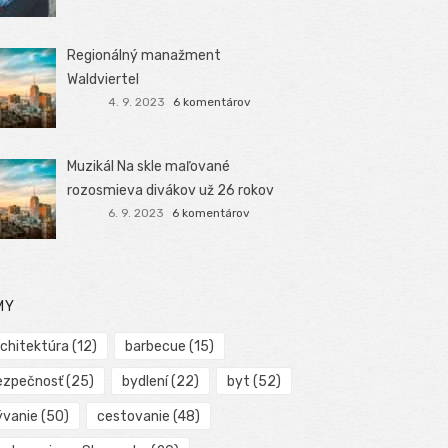
Regionálný manažment
Waldviertel
4. 9. 2023
6 komentárov
Muzikál Na skle maľované
rozosmieva divákov už 26 rokov
6. 9. 2023
6 komentárov
MY
rchitektúra
(12)
barbecue
(15)
ezpečnosť
(25)
bydlení
(22)
byt
(52)
ývanie
(50)
cestovanie
(48)