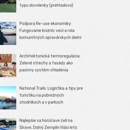
typu dovolenky (prehľadovo)
Podpora Re-use ekonomiky:
Fungovanie knižníc vecí a rola
komunitných opravárskych dielní
Architektonická termoregulácia:
Zelené strechy a fasády ako
pasívny systém chladenia
National Trails: Logistika a tipy pre
turistiku na pobrežných
chodníkoch a v parkoch
Najlepšie sa horúčave čelí na
Šírave, Dolný Zemplín hlási leto