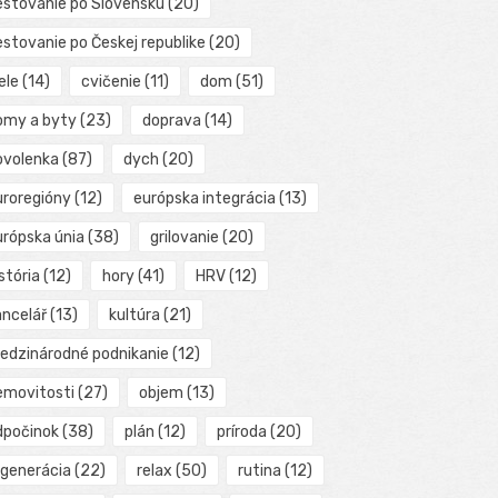
estovanie po Slovensku
(20)
estovanie po Českej republike
(20)
ele
(14)
cvičenie
(11)
dom
(51)
omy a byty
(23)
doprava
(14)
ovolenka
(87)
dych
(20)
uroregióny
(12)
európska integrácia
(13)
urópska únia
(38)
grilovanie
(20)
stória
(12)
hory
(41)
HRV
(12)
ancelář
(13)
kultúra
(21)
edzinárodné podnikanie
(12)
emovitosti
(27)
objem
(13)
dpočinok
(38)
plán
(12)
príroda
(20)
egenerácia
(22)
relax
(50)
rutina
(12)