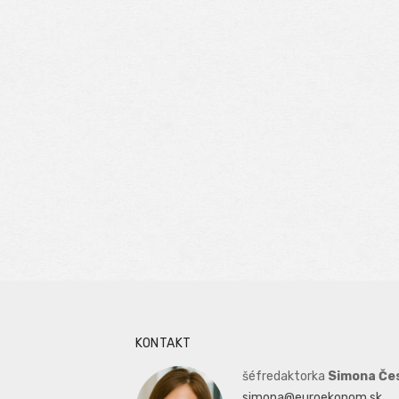
KONTAKT
šéfredaktorka
Simona Če
simona@euroekonom.sk