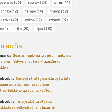
lovensko
(56)
spánok
(24)
stres
(14)
echnika
(12)
tempo
(14)
tramp
(32)
ristika
(49)
výkon
(12)
zdravie
(19)
eská republika
(20)
šport
(13)
oradňa
 marca
:
Seznam diplomatu a jejich funkci na
arskem Velvyslanectvi v Praze,Ceska
ublika
 októbra
:
Cenové stratégie môžu byť určite
mané ako nástroje manipulácie
trebiteľského správania, keďže ...
 októbra
:
Toto je zložitá otázka.
akladanie veľkých súm na luxusné