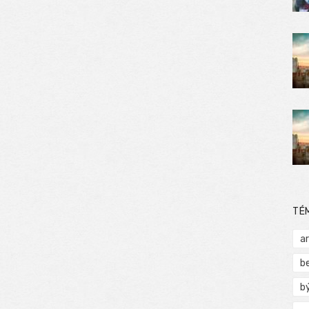
TÉ
a
b
b