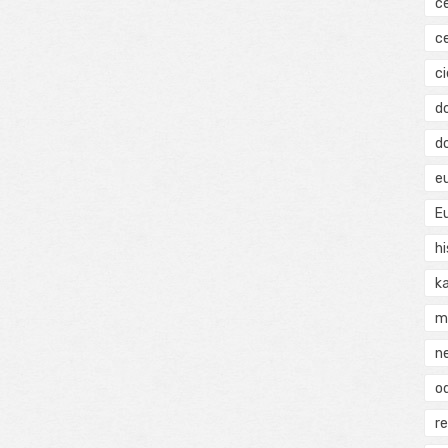
c
c
ci
d
d
e
E
hi
k
m
n
o
r