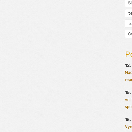
S
t
tu
Č
P
12.
Mad
rep
15.
vní
spo
15.
Vyn