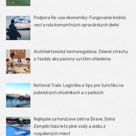
Podpora Re-use ekonomiky: Fungovanie knižníc
vecí a rola komunitných opravárskych dielní
Architektonická termoregulácia: Zelené strechy
a fasády ako pasívny systém chladenia
National Trails: Logistika a tipy pre turistiku na
pobrežných chodníkoch a v parkoch
Najlepšie sa horúčave čelí na Šírave, Dolný
Zemplín hlási leto plné vody a úniku z
rozpálených miest