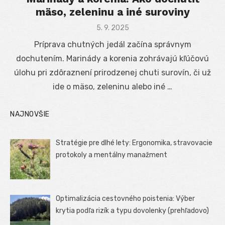
mäso, zeleninu a iné suroviny
Posted
5. 9. 2025
on
Príprava chutných jedál začína správnym
dochutením. Marinády a korenia zohrávajú kľúčovú
úlohu pri zdôraznení prirodzenej chuti surovín, či už
ide o mäso, zeleninu alebo iné …
NAJNOVŠIE
Stratégie pre dlhé lety: Ergonomika, stravovacie
protokoly a mentálny manažment
Optimalizácia cestovného poistenia: Výber
krytia podľa rizík a typu dovolenky (prehľadovo)