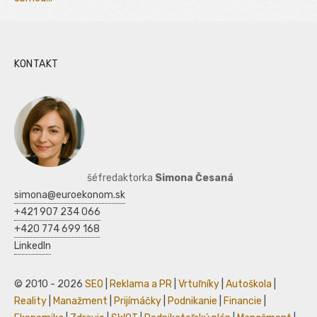
KONTAKT
šéfredaktorka
Simona Česaná
simona@euroekonom.sk
+421 907 234 066
+420 774 699 168
LinkedIn
© 2010 - 2026
SEO
|
Reklama a PR
|
Vrtuľníky
|
Autoškola
|
Reality
|
Manažment
|
Prijímáčky
|
Podnikanie
|
Financie
|