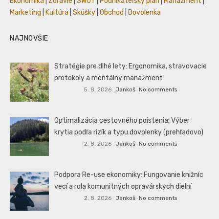
Ekonomika
|
Zdravie
|
SWOT
|
Podnikateľský plán
|
Manažment
|
Marketing
|
Kultúra
|
Skúšky
|
Obchod
|
Dovolenka
NAJNOVŠIE
Stratégie pre dlhé lety: Ergonomika, stravovacie
protokoly a mentálny manažment
5. 8. 2026
Jankoš
No comments
Optimalizácia cestovného poistenia: Výber
krytia podľa rizík a typu dovolenky (prehľadovo)
2. 8. 2026
Jankoš
No comments
Podpora Re-use ekonomiky: Fungovanie knižníc
vecí a rola komunitných opravárskych dielní
2. 8. 2026
Jankoš
No comments