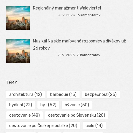
Regionálný manažment Waldviertel
4. 9. 2023
6 komentárov
Muzikál Na skle maľované rozosmieva divákov už
26 rokov
6. 9. 2023
6 komentárov
TÉMY
architektúra
(12)
barbecue
(15)
bezpečnosť
(25)
bydlení
(22)
byt
(52)
bývanie
(50)
cestovanie
(48)
cestovanie po Slovensku
(20)
cestovanie po Českej republike
(20)
ciele
(14)