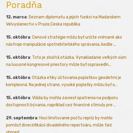
Poradňa
12. marca
:
Seznam diplomatu a jejich funkci na Madarskem
Velvyslanectvi v Praze,Ceska republika
15. októbra
:
Cenové stratégie môžu byť určite vnímané ako
nástroje manipulácie spotrebiteľského správania, keďže ...
15. októbra
:
Toto je zložitá otázka. Vynakladanie veľkých súm
na luxusné kongresové priestory môže byť ospravedln...
15. októbra
:
Otázka etiky účtovania poplatkov geodetmi je
komplexná. Na jednej strane, vysoké poplatky môžu byť o...
15. októbra
:
Vláda by mohla zaviesť opatrenia na podporu
dostupnosti bývania, napríklad cez finančné stimuly pre ...
29. septembra
:
Hoci limitovanie počtu repríz by mohlo
pomôcť diverzifikácii divadelného repertoáru, môže tiež
obmed...