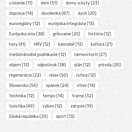
cvičenie
(11)
dom
(51)
domy a byty
(23)
doprava
(14)
dovolenka
(87)
dych
(20)
euroregióny
(12)
európska integrácia
(13)
Európska únia
(38)
grilovanie
(20)
história
(12)
hory
(41)
HRV
(12)
kancelář
(13)
kultúra
(21)
medzinárodné podnikanie
(12)
nemovitosti
(27)
objem
(13)
odpočinok
(38)
plán
(12)
príroda
(20)
regenerácia
(22)
relax
(50)
rutina
(12)
Slovensko
(56)
spánok
(24)
stres
(14)
technika
(12)
tempo
(14)
tramp
(32)
turistika
(49)
výkon
(12)
zdravie
(19)
Česká republika
(20)
šport
(13)