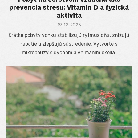
prevencia stresu: Vitamín D a fyzická
aktivita
Posted
19. 12. 2025
on
Krátke pobyty vonku stabilizujú rytmus dňa, znižujú
napätie a zlepšujú sústredenie. Vytvorte si
mikropauzy s dychom a vnímaním okolia.