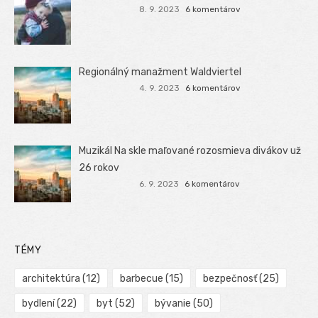
8. 9. 2023
6 komentárov
Regionálný manažment Waldviertel
4. 9. 2023
6 komentárov
Muzikál Na skle maľované rozosmieva divákov už
26 rokov
6. 9. 2023
6 komentárov
TÉMY
architektúra
(12)
barbecue
(15)
bezpečnosť
(25)
bydlení
(22)
byt
(52)
bývanie
(50)