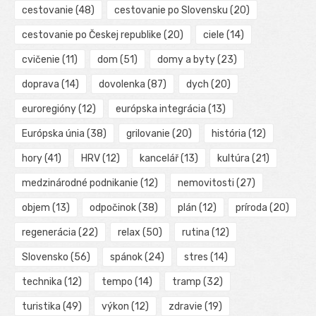
cestovanie
(48)
cestovanie po Slovensku
(20)
cestovanie po Českej republike
(20)
ciele
(14)
cvičenie
(11)
dom
(51)
domy a byty
(23)
doprava
(14)
dovolenka
(87)
dych
(20)
euroregióny
(12)
európska integrácia
(13)
Európska únia
(38)
grilovanie
(20)
história
(12)
hory
(41)
HRV
(12)
kancelář
(13)
kultúra
(21)
medzinárodné podnikanie
(12)
nemovitosti
(27)
objem
(13)
odpočinok
(38)
plán
(12)
príroda
(20)
regenerácia
(22)
relax
(50)
rutina
(12)
Slovensko
(56)
spánok
(24)
stres
(14)
technika
(12)
tempo
(14)
tramp
(32)
turistika
(49)
výkon
(12)
zdravie
(19)