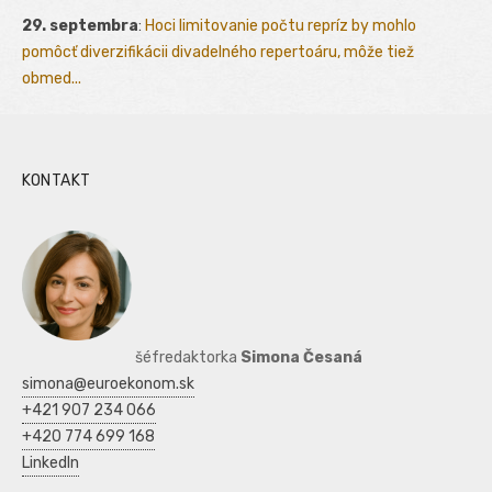
29. septembra
:
Hoci limitovanie počtu repríz by mohlo
pomôcť diverzifikácii divadelného repertoáru, môže tiež
obmed...
KONTAKT
šéfredaktorka
Simona Česaná
simona@euroekonom.sk
+421 907 234 066
+420 774 699 168
LinkedIn