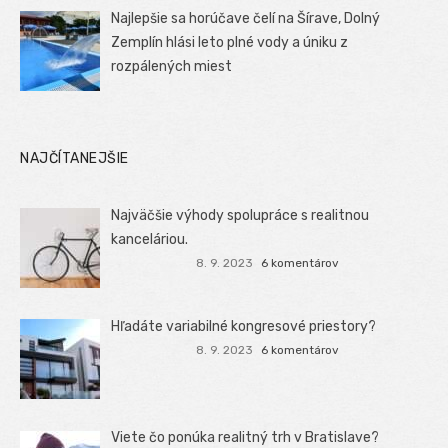
Najlepšie sa horúčave čelí na Šírave, Dolný
Zemplín hlási leto plné vody a úniku z
rozpálených miest
NAJČÍTANEJŠIE
Najväčšie výhody spolupráce s realitnou
kanceláriou.
8. 9. 2023
6 komentárov
Hľadáte variabilné kongresové priestory?
8. 9. 2023
6 komentárov
Viete čo ponúka realitný trh v Bratislave?