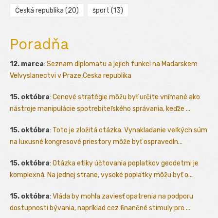
Česká republika
(20)
šport
(13)
Poradňa
12. marca
:
Seznam diplomatu a jejich funkci na Madarskem
Velvyslanectvi v Praze,Ceska republika
15. októbra
:
Cenové stratégie môžu byť určite vnímané ako
nástroje manipulácie spotrebiteľského správania, keďže ...
15. októbra
:
Toto je zložitá otázka. Vynakladanie veľkých súm
na luxusné kongresové priestory môže byť ospravedln...
15. októbra
:
Otázka etiky účtovania poplatkov geodetmi je
komplexná. Na jednej strane, vysoké poplatky môžu byť o...
15. októbra
:
Vláda by mohla zaviesť opatrenia na podporu
dostupnosti bývania, napríklad cez finančné stimuly pre ...