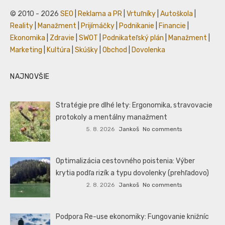
© 2010 - 2026
SEO
|
Reklama a PR
|
Vrtuľníky
|
Autoškola
|
Reality
|
Manažment
|
Prijímáčky
|
Podnikanie
|
Financie
|
Ekonomika
|
Zdravie
|
SWOT
|
Podnikateľský plán
|
Manažment
|
Marketing
|
Kultúra
|
Skúšky
|
Obchod
|
Dovolenka
NAJNOVŠIE
Stratégie pre dlhé lety: Ergonomika, stravovacie
protokoly a mentálny manažment
5. 8. 2026
Jankoš
No comments
Optimalizácia cestovného poistenia: Výber
krytia podľa rizík a typu dovolenky (prehľadovo)
2. 8. 2026
Jankoš
No comments
Podpora Re-use ekonomiky: Fungovanie knižníc