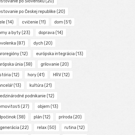
estovanie po Slovensku
(20)
estovanie po Českej republike
(20)
ele
(14)
cvičenie
(11)
dom
(51)
omy a byty
(23)
doprava
(14)
ovolenka
(87)
dych
(20)
uroregióny
(12)
európska integrácia
(13)
urópska únia
(38)
grilovanie
(20)
stória
(12)
hory
(41)
HRV
(12)
ancelář
(13)
kultúra
(21)
edzinárodné podnikanie
(12)
emovitosti
(27)
objem
(13)
dpočinok
(38)
plán
(12)
príroda
(20)
egenerácia
(22)
relax
(50)
rutina
(12)