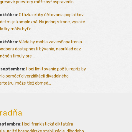
gresové priestory môže byť ospravedln...
 októbra
:
Otázka etiky účtovania poplatkov
detmi je komplexná. Na jednej strane, vysoké
latky môžu byť o...
 októbra
:
Vláda by mohla zaviesť opatrenia
podporu dostupnosti bývania, napríklad cez
nčné stimuly pre ...
. septembra
:
Hoci limitovanie počtu repríz by
lo pomôcť diverzifikácii divadelného
ertoáru, môže tiež obmed...
radňa
septembra
:
Hoci frankistická diktatúra
esla určité hospodárske stabilizácie, dlhodobo