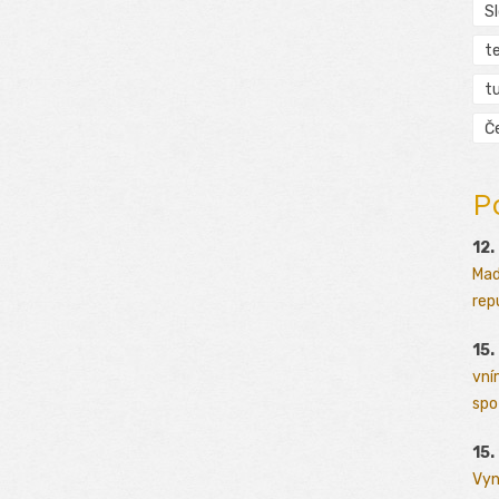
S
t
tu
Č
P
12.
Mad
rep
15.
vní
spo
15.
Vyn