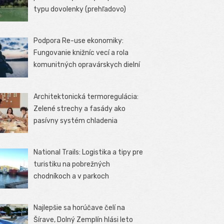
typu dovolenky (prehľadovo)
Podpora Re-use ekonomiky:
Fungovanie knižníc vecí a rola
komunitných opravárskych dielní
Architektonická termoregulácia:
Zelené strechy a fasády ako
pasívny systém chladenia
National Trails: Logistika a tipy pre
turistiku na pobrežných
chodníkoch a v parkoch
Najlepšie sa horúčave čelí na
Šírave, Dolný Zemplín hlási leto