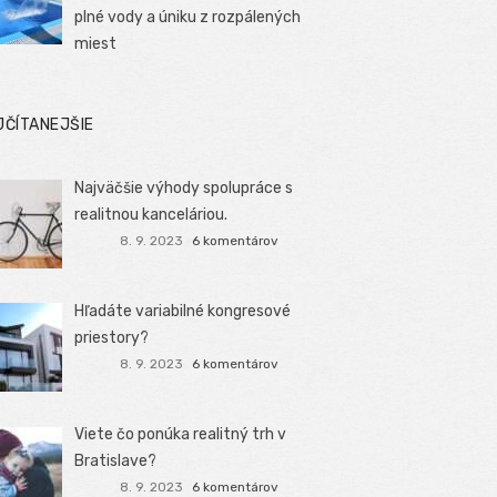
plné vody a úniku z rozpálených
miest
JČÍTANEJŠIE
Najväčšie výhody spolupráce s
realitnou kanceláriou.
8. 9. 2023
6 komentárov
Hľadáte variabilné kongresové
priestory?
8. 9. 2023
6 komentárov
Viete čo ponúka realitný trh v
Bratislave?
8. 9. 2023
6 komentárov