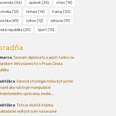
lovensko
(56)
spánok
(24)
stres
(14)
echnika
(12)
tempo
(14)
tramp
(32)
ristika
(49)
výkon
(12)
zdravie
(19)
eská republika
(20)
šport
(13)
oradňa
 marca
:
Seznam diplomatu a jejich funkci na
arskem Velvyslanectvi v Praze,Ceska
ublika
 októbra
:
Cenové stratégie môžu byť určite
mané ako nástroje manipulácie
trebiteľského správania, keďže ...
 októbra
:
Toto je zložitá otázka.
akladanie veľkých súm na luxusné