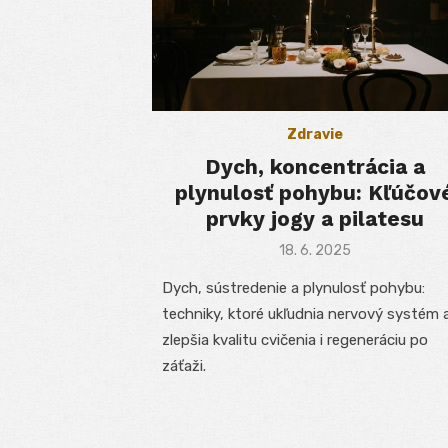
Zdravie
Dych, koncentrácia a
plynulosť pohybu: Kľúčov
prvky jogy a pilatesu
Posted
18. 6. 2025
on
Dych, sústredenie a plynulosť pohybu:
techniky, ktoré ukľudnia nervový systém 
zlepšia kvalitu cvičenia i regeneráciu po
záťaži.