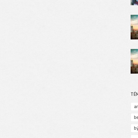
TÉ
a
b
b