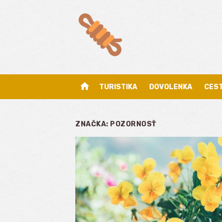
Skip
to
content
home
TURISTIKA
DOVOLENKA
CES
ZNAČKA:
POZORNOSŤ