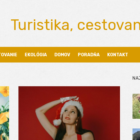
Turistika, cestova
TOVANIE
EKOLÓGIA
DOMOV
PORADŇA
KONTAKT
NA