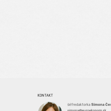
KONTAKT
šéfredaktorka
Simona Če
simona@euroekonom.sk