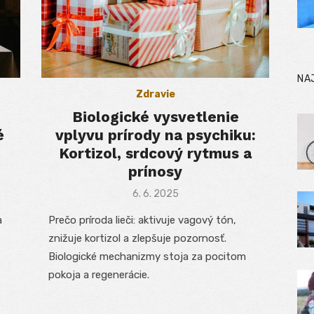
NA
Zdravie
Biologické vysvetlenie
é
vplyvu prírody na psychiku:
Kortizol, srdcový rytmus a
prínosy
Posted
6. 6. 2025
on
a
Prečo príroda lieči: aktivuje vagový tón,
znižuje kortizol a zlepšuje pozornosť.
Biologické mechanizmy stoja za pocitom
pokoja a regenerácie.