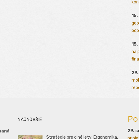
kon
15.
geo
pop
15.
na 
fina
29
moh
rep
Po
NAJNOVŠIE
29. 
saná
Stratégie pre dlhé lety: Ergonomika,
prini