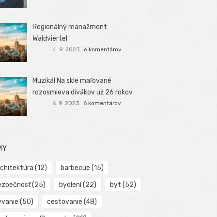
Regionálný manažment
Waldviertel
4. 9. 2023
6 komentárov
Muzikál Na skle maľované
rozosmieva divákov už 26 rokov
6. 9. 2023
6 komentárov
MY
rchitektúra
(12)
barbecue
(15)
ezpečnosť
(25)
bydlení
(22)
byt
(52)
ývanie
(50)
cestovanie
(48)