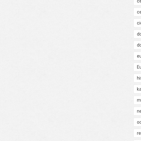
c
c
ci
d
d
e
E
hi
k
m
n
o
r