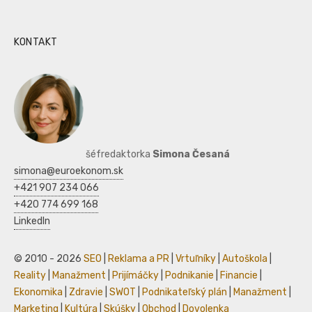
KONTAKT
šéfredaktorka
Simona Česaná
simona@euroekonom.sk
+421 907 234 066
+420 774 699 168
LinkedIn
© 2010 - 2026
SEO
|
Reklama a PR
|
Vrtuľníky
|
Autoškola
|
Reality
|
Manažment
|
Prijímáčky
|
Podnikanie
|
Financie
|
Ekonomika
|
Zdravie
|
SWOT
|
Podnikateľský plán
|
Manažment
|
Marketing
|
Kultúra
|
Skúšky
|
Obchod
|
Dovolenka