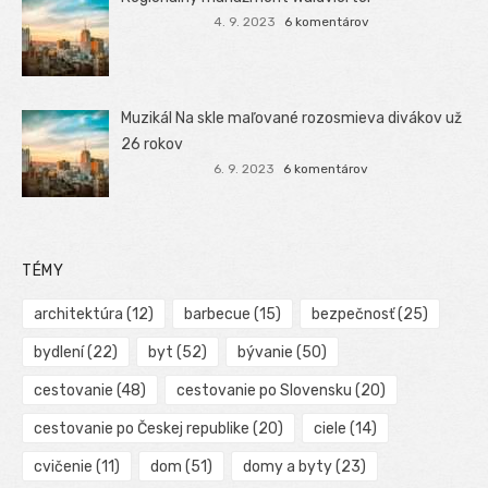
4. 9. 2023
6 komentárov
Muzikál Na skle maľované rozosmieva divákov už
26 rokov
6. 9. 2023
6 komentárov
TÉMY
architektúra
(12)
barbecue
(15)
bezpečnosť
(25)
bydlení
(22)
byt
(52)
bývanie
(50)
cestovanie
(48)
cestovanie po Slovensku
(20)
cestovanie po Českej republike
(20)
ciele
(14)
cvičenie
(11)
dom
(51)
domy a byty
(23)