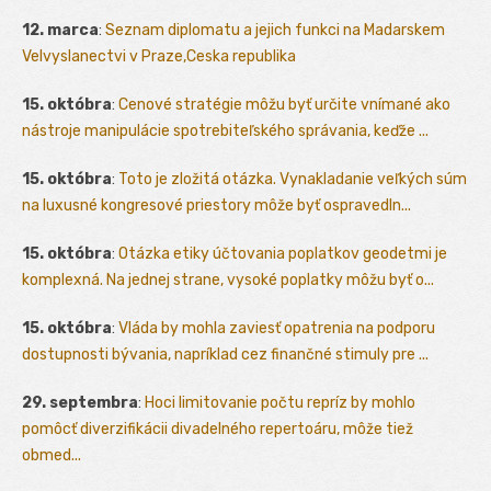
12. marca
:
Seznam diplomatu a jejich funkci na Madarskem
Velvyslanectvi v Praze,Ceska republika
15. októbra
:
Cenové stratégie môžu byť určite vnímané ako
nástroje manipulácie spotrebiteľského správania, keďže ...
15. októbra
:
Toto je zložitá otázka. Vynakladanie veľkých súm
na luxusné kongresové priestory môže byť ospravedln...
15. októbra
:
Otázka etiky účtovania poplatkov geodetmi je
komplexná. Na jednej strane, vysoké poplatky môžu byť o...
15. októbra
:
Vláda by mohla zaviesť opatrenia na podporu
dostupnosti bývania, napríklad cez finančné stimuly pre ...
29. septembra
:
Hoci limitovanie počtu repríz by mohlo
pomôcť diverzifikácii divadelného repertoáru, môže tiež
obmed...