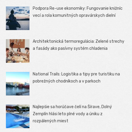
Podpora Re-use ekonomiky: Fungovanie knižníc
vecí a rola komunitných opravárskych dielní
Architektonická termoregulácia: Zelené strechy
a fasády ako pasívny systém chladenia
National Trails: Logistika a tipy pre turistiku na
pobrežných chodníkoch a v parkoch
Najlepšie sa horúčave čelí na Šírave, Dolný
Zemplín hlási leto plné vody a úniku z
rozpálených miest