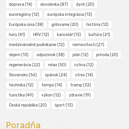
doprava
(14)
dovolenka
(87)
dych
(20)
euroregióny
(12)
európska integrácia
(13)
Európska únia
(38)
grilovanie
(20)
história
(12)
hory
(41)
HRV
(12)
kancelář
(13)
kultúra
(21)
medzinárodné podnikanie
(12)
nemovitosti
(27)
objem
(13)
odpočinok
(38)
plán
(12)
príroda
(20)
regenerácia
(22)
relax
(50)
rutina
(12)
Slovensko
(56)
spánok
(24)
stres
(14)
technika
(12)
tempo
(14)
tramp
(32)
turistika
(49)
výkon
(12)
zdravie
(19)
Česká republika
(20)
šport
(13)
Poradňa