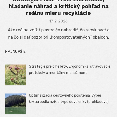
hľadanie náhrad a kritický pohľad na
reálnu mieru recyklácie
Posted
17. 2. 2026
on
Ako reálne znížiť plasty: čo nahradiť, čo recyklovať a
na čo si dať pozor pri „kompostovateľných“ obaloch.
NAJNOVŠIE
Stratégie pre dlhé lety: Ergonomika, stravovacie
protokoly a mentálny manažment
Optimalizácia cestovného poistenia: Výber
krytia podľa rizík a typu dovolenky (prehľadovo)