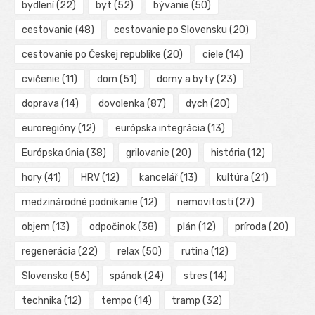
bydlení
(22)
byt
(52)
bývanie
(50)
cestovanie
(48)
cestovanie po Slovensku
(20)
cestovanie po Českej republike
(20)
ciele
(14)
cvičenie
(11)
dom
(51)
domy a byty
(23)
doprava
(14)
dovolenka
(87)
dych
(20)
euroregióny
(12)
európska integrácia
(13)
Európska únia
(38)
grilovanie
(20)
história
(12)
hory
(41)
HRV
(12)
kancelář
(13)
kultúra
(21)
medzinárodné podnikanie
(12)
nemovitosti
(27)
objem
(13)
odpočinok
(38)
plán
(12)
príroda
(20)
regenerácia
(22)
relax
(50)
rutina
(12)
Slovensko
(56)
spánok
(24)
stres
(14)
technika
(12)
tempo
(14)
tramp
(32)