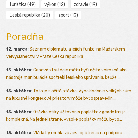
turistika
(49)
výkon
(12)
zdravie
(19)
Česká republika
(20)
šport
(13)
Poradňa
12. marca
:
Seznam diplomatu a jejich funkci na Madarskem
Velvyslanectvi v Praze,Ceska republika
15. októbra
:
Cenové stratégie môžu byť určite vnímané ako
nástroje manipulácie spotrebiteľského správania, keďže ...
15. októbra
:
Toto je zložitá otázka. Vynakladanie veľkých súm
na luxusné kongresové priestory môže byť ospravedln...
15. októbra
:
Otázka etiky účtovania poplatkov geodetmi je
komplexná. Na jednej strane, vysoké poplatky môžu byť o...
15. októbra
:
Vláda by mohla zaviesť opatrenia na podporu