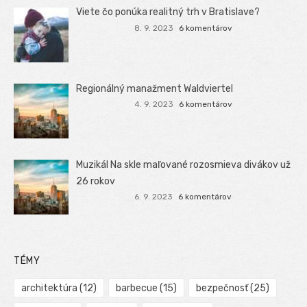
Viete čo ponúka realitný trh v Bratislave?
8. 9. 2023
6 komentárov
Regionálný manažment Waldviertel
4. 9. 2023
6 komentárov
Muzikál Na skle maľované rozosmieva divákov už
26 rokov
6. 9. 2023
6 komentárov
TÉMY
architektúra
(12)
barbecue
(15)
bezpečnosť
(25)