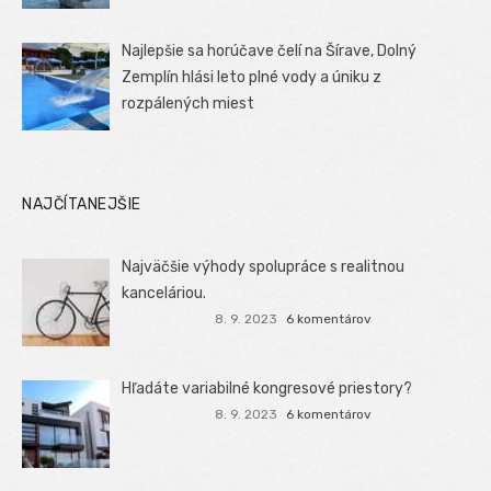
Najlepšie sa horúčave čelí na Šírave, Dolný
Zemplín hlási leto plné vody a úniku z
rozpálených miest
NAJČÍTANEJŠIE
Najväčšie výhody spolupráce s realitnou
kanceláriou.
8. 9. 2023
6 komentárov
Hľadáte variabilné kongresové priestory?
8. 9. 2023
6 komentárov