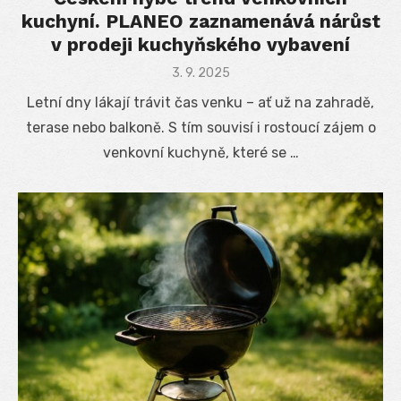
kuchyní. PLANEO zaznamenává nárůst
v prodeji kuchyňského vybavení
Posted
3. 9. 2025
on
Letní dny lákají trávit čas venku – ať už na zahradě,
terase nebo balkoně. S tím souvisí i rostoucí zájem o
venkovní kuchyně, které se …