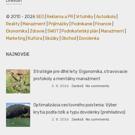
LinkedIn
© 2010 - 2026
SEO
|
Reklama a PR
|
Vrtuľníky
|
Autoškola
|
Reality
|
Manažment
|
Prijímáčky
|
Podnikanie
|
Financie
|
Ekonomika
|
Zdravie
|
SWOT
|
Podnikateľský plán
|
Manažment
|
Marketing
|
Kultúra
|
Skúšky
|
Obchod
|
Dovolenka
NAJNOVŠIE
Stratégie pre dlhé lety: Ergonomika, stravovacie
protokoly a mentálny manažment
5. 8. 2026
Jankoš
No comments
Optimalizácia cestovného poistenia: Výber
krytia podľa rizík a typu dovolenky (prehľadovo)
2. 8. 2026
Jankoš
No comments