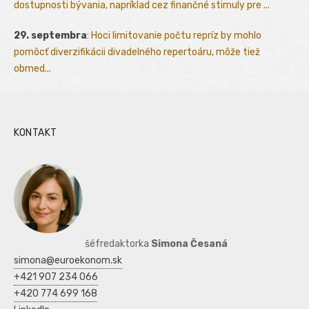
dostupnosti bývania, napríklad cez finančné stimuly pre ...
29. septembra
:
Hoci limitovanie počtu repríz by mohlo
pomôcť diverzifikácii divadelného repertoáru, môže tiež
obmed...
KONTAKT
šéfredaktorka
Simona Česaná
simona@euroekonom.sk
+421 907 234 066
+420 774 699 168