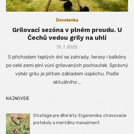
Dovolenka
Grilovací sezóna v plném proudu. U
Čechů vedou grily na uhlí
Posted
13. 7. 2025
on
S příchodem teplých dní se zahrady, terasy i balkóny
po celé zemi plní vůní grilovaných pochoutek. Správný
výběr grilu je přitom základem úspěchu. Podle
aktuálního …
NAJNOVŠIE
Stratégie pre dlhé lety: Ergonomika, stravovacie
protokoly a mentálny manažment