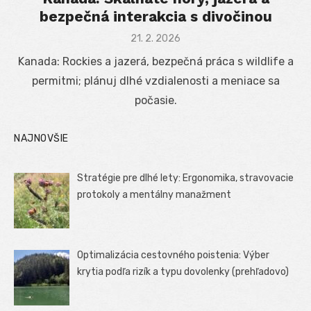
bezpečná interakcia s divočinou
Posted
21. 2. 2026
on
Kanada: Rockies a jazerá, bezpečná práca s wildlife a
permitmi; plánuj dlhé vzdialenosti a meniace sa
počasie.
NAJNOVŠIE
Stratégie pre dlhé lety: Ergonomika, stravovacie
protokoly a mentálny manažment
Optimalizácia cestovného poistenia: Výber
krytia podľa rizík a typu dovolenky (prehľadovo)