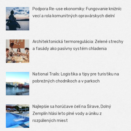
Podpora Re-use ekonomiky: Fungovanie knižníc
vecí a rola komunitných opravárskych dielní
Architektonická termoregulácia: Zelené strechy
a fasády ako pasívny systém chladenia
National Trails: Logistika a tipy pre turistiku na
pobrežných chodníkoch a v parkoch
Najlepšie sa horúčave čelí na Šírave, Dolný
Zemplín hlási leto plné vody a úniku z
rozpálených miest