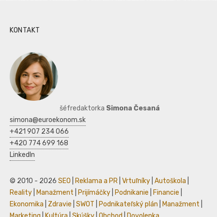
KONTAKT
šéfredaktorka
Simona Česaná
simona@euroekonom.sk
+421 907 234 066
+420 774 699 168
LinkedIn
© 2010 - 2026
SEO
|
Reklama a PR
|
Vrtuľníky
|
Autoškola
|
Reality
|
Manažment
|
Prijímáčky
|
Podnikanie
|
Financie
|
Ekonomika
|
Zdravie
|
SWOT
|
Podnikateľský plán
|
Manažment
|
Marketing
|
Kultúra
|
Skúšky
|
Obchod
|
Dovolenka