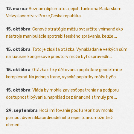
12. marca
:
Seznam diplomatu a jejich funkci na Madarskem
Velvyslanectvi v Praze,Ceska republika
15. októbra
:
Cenové stratégie môžu byť určite vnímané ako
nástroje manipulácie spotrebiteľského správania, keďže ...
15. októbra
:
Toto je zložitá otázka. Vynakladanie veľkých súm
na luxusné kongresové priestory môže byť ospravedln...
15. októbra
:
Otázka etiky účtovania poplatkov geodetmi je
komplexná. Na jednej strane, vysoké poplatky môžu byť o...
15. októbra
:
Vláda by mohla zaviesť opatrenia na podporu
dostupnosti bývania, napríklad cez finančné stimuly pre ...
29. septembra
:
Hoci limitovanie počtu repríz by mohlo
pomôcť diverzifikácii divadelného repertoáru, môže tiež
obmed...