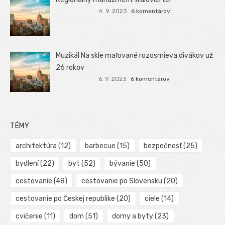
4. 9. 2023
6 komentárov
Muzikál Na skle maľované rozosmieva divákov už
26 rokov
6. 9. 2023
6 komentárov
TÉMY
architektúra
(12)
barbecue
(15)
bezpečnosť
(25)
bydlení
(22)
byt
(52)
bývanie
(50)
cestovanie
(48)
cestovanie po Slovensku
(20)
cestovanie po Českej republike
(20)
ciele
(14)
cvičenie
(11)
dom
(51)
domy a byty
(23)