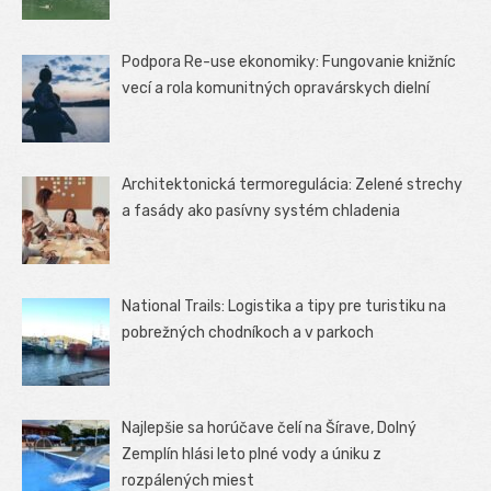
Podpora Re-use ekonomiky: Fungovanie knižníc
vecí a rola komunitných opravárskych dielní
Architektonická termoregulácia: Zelené strechy
a fasády ako pasívny systém chladenia
National Trails: Logistika a tipy pre turistiku na
pobrežných chodníkoch a v parkoch
Najlepšie sa horúčave čelí na Šírave, Dolný
Zemplín hlási leto plné vody a úniku z
rozpálených miest