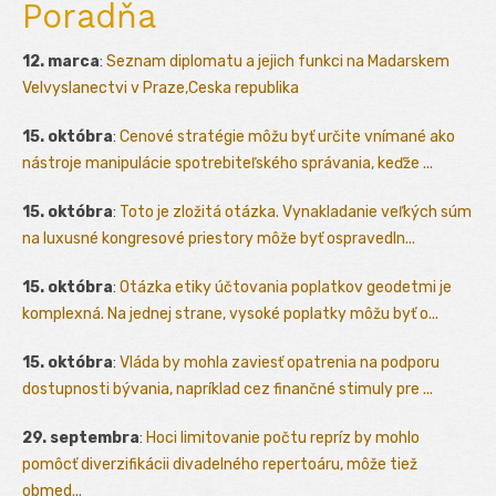
Poradňa
12. marca
:
Seznam diplomatu a jejich funkci na Madarskem
Velvyslanectvi v Praze,Ceska republika
15. októbra
:
Cenové stratégie môžu byť určite vnímané ako
nástroje manipulácie spotrebiteľského správania, keďže ...
15. októbra
:
Toto je zložitá otázka. Vynakladanie veľkých súm
na luxusné kongresové priestory môže byť ospravedln...
15. októbra
:
Otázka etiky účtovania poplatkov geodetmi je
komplexná. Na jednej strane, vysoké poplatky môžu byť o...
15. októbra
:
Vláda by mohla zaviesť opatrenia na podporu
dostupnosti bývania, napríklad cez finančné stimuly pre ...
29. septembra
:
Hoci limitovanie počtu repríz by mohlo
pomôcť diverzifikácii divadelného repertoáru, môže tiež
obmed...