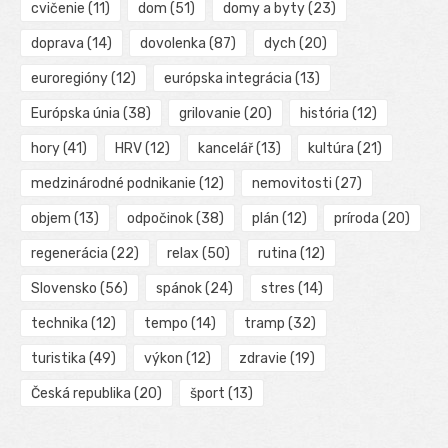
cvičenie
(11)
dom
(51)
domy a byty
(23)
doprava
(14)
dovolenka
(87)
dych
(20)
euroregióny
(12)
európska integrácia
(13)
Európska únia
(38)
grilovanie
(20)
história
(12)
hory
(41)
HRV
(12)
kancelář
(13)
kultúra
(21)
medzinárodné podnikanie
(12)
nemovitosti
(27)
objem
(13)
odpočinok
(38)
plán
(12)
príroda
(20)
regenerácia
(22)
relax
(50)
rutina
(12)
Slovensko
(56)
spánok
(24)
stres
(14)
technika
(12)
tempo
(14)
tramp
(32)
turistika
(49)
výkon
(12)
zdravie
(19)
Česká republika
(20)
šport
(13)