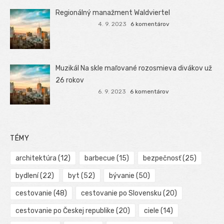
Regionálný manažment Waldviertel
4. 9. 2023
6 komentárov
Muzikál Na skle maľované rozosmieva divákov už
26 rokov
6. 9. 2023
6 komentárov
TÉMY
architektúra
(12)
barbecue
(15)
bezpečnosť
(25)
bydlení
(22)
byt
(52)
bývanie
(50)
cestovanie
(48)
cestovanie po Slovensku
(20)
cestovanie po Českej republike
(20)
ciele
(14)