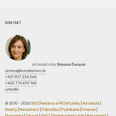
KONTAKT
šéfredaktorka
Simona Česaná
simona@euroekonom.sk
+421 907 234 066
+420 774 699 168
LinkedIn
© 2010 - 2026
SEO
|
Reklama a PR
|
Vrtuľníky
|
Autoškola
|
Reality
|
Manažment
|
Prijímáčky
|
Podnikanie
|
Financie
|
Ekonomika
|
Zdravie
|
SWOT
|
Podnikateľský plán
|
Manažment
|