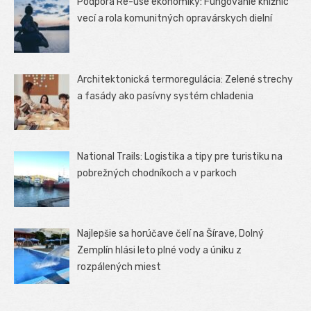
Podpora Re-use ekonomiky: Fungovanie knižníc
vecí a rola komunitných opravárskych dielní
Architektonická termoregulácia: Zelené strechy
a fasády ako pasívny systém chladenia
National Trails: Logistika a tipy pre turistiku na
pobrežných chodníkoch a v parkoch
Najlepšie sa horúčave čelí na Šírave, Dolný
Zemplín hlási leto plné vody a úniku z
rozpálených miest