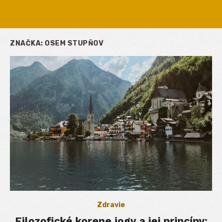
ZNAČKA:
OSEM STUPŇOV
Zdravie
Filozofické korene jogy a jej princípy: