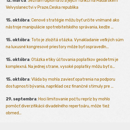
12. marca
:
Seznam diplomatu a jejich funkci na Madarskem
Velvyslanectvi v Praze,Ceska republika
15. októbra
:
Cenové stratégie môžu byť určite vnímané ako
nástroje manipulácie spotrebiteľského správania, keďže ...
15. októbra
:
Toto je zložitá otázka. Vynakladanie veľkých súm
na luxusné kongresové priestory môže byť ospravedln...
15. októbra
:
Otázka etiky účtovania poplatkov geodetmi je
komplexná. Na jednej strane, vysoké poplatky môžu byť o...
15. októbra
:
Vláda by mohla zaviesť opatrenia na podporu
dostupnosti bývania, napríklad cez finančné stimuly pre ...
29. septembra
:
Hoci limitovanie počtu repríz by mohlo
pomôcť diverzifikácii divadelného repertoáru, môže tiež
obmed...