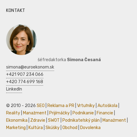
KONTAKT
šéfredaktorka
Simona Česaná
simona@euroekonom.sk
+421 907 234 066
+420 774 699 168
LinkedIn
© 2010 - 2026
SEO
|
Reklama a PR
|
Vrtuľníky
|
Autoškola
|
Reality
|
Manažment
|
Prijímáčky
|
Podnikanie
|
Financie
|
Ekonomika
|
Zdravie
|
SWOT
|
Podnikateľský plán
|
Manažment
|
Marketing
|
Kultúra
|
Skúšky
|
Obchod
|
Dovolenka