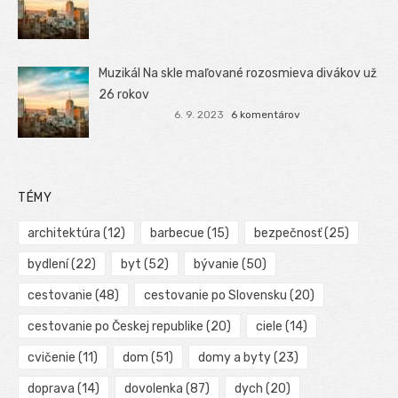
Muzikál Na skle maľované rozosmieva divákov už
26 rokov
6. 9. 2023
6 komentárov
TÉMY
architektúra
(12)
barbecue
(15)
bezpečnosť
(25)
bydlení
(22)
byt
(52)
bývanie
(50)
cestovanie
(48)
cestovanie po Slovensku
(20)
cestovanie po Českej republike
(20)
ciele
(14)
cvičenie
(11)
dom
(51)
domy a byty
(23)
doprava
(14)
dovolenka
(87)
dych
(20)