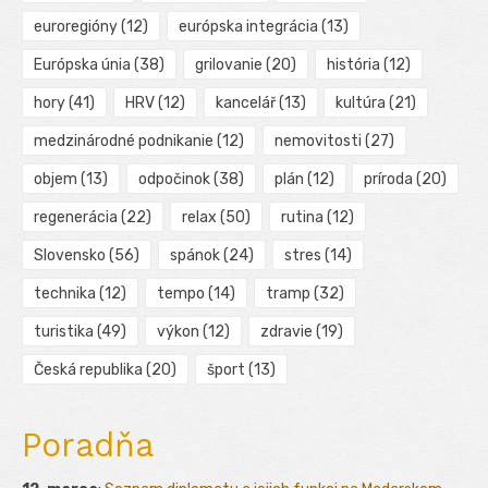
euroregióny
(12)
európska integrácia
(13)
Európska únia
(38)
grilovanie
(20)
história
(12)
hory
(41)
HRV
(12)
kancelář
(13)
kultúra
(21)
medzinárodné podnikanie
(12)
nemovitosti
(27)
objem
(13)
odpočinok
(38)
plán
(12)
príroda
(20)
regenerácia
(22)
relax
(50)
rutina
(12)
Slovensko
(56)
spánok
(24)
stres
(14)
technika
(12)
tempo
(14)
tramp
(32)
turistika
(49)
výkon
(12)
zdravie
(19)
Česká republika
(20)
šport
(13)
Poradňa