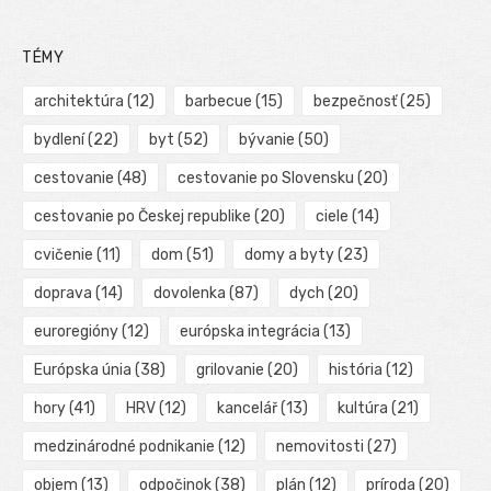
TÉMY
architektúra
(12)
barbecue
(15)
bezpečnosť
(25)
bydlení
(22)
byt
(52)
bývanie
(50)
cestovanie
(48)
cestovanie po Slovensku
(20)
cestovanie po Českej republike
(20)
ciele
(14)
cvičenie
(11)
dom
(51)
domy a byty
(23)
doprava
(14)
dovolenka
(87)
dych
(20)
euroregióny
(12)
európska integrácia
(13)
Európska únia
(38)
grilovanie
(20)
história
(12)
hory
(41)
HRV
(12)
kancelář
(13)
kultúra
(21)
medzinárodné podnikanie
(12)
nemovitosti
(27)
objem
(13)
odpočinok
(38)
plán
(12)
príroda
(20)