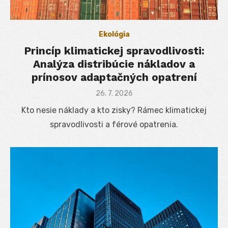
Ekológia
Princíp klimatickej spravodlivosti:
Analýza distribúcie nákladov a
prínosov adaptačných opatrení
Posted
26. 7. 2026
on
Kto nesie náklady a kto zisky? Rámec klimatickej
spravodlivosti a férové opatrenia.