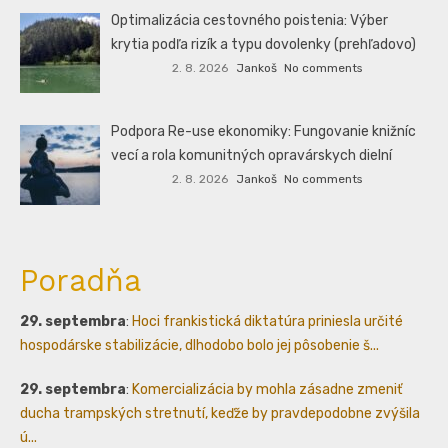
Optimalizácia cestovného poistenia: Výber
krytia podľa rizík a typu dovolenky (prehľadovo)
2. 8. 2026
Jankoš
No comments
Podpora Re-use ekonomiky: Fungovanie knižníc
vecí a rola komunitných opravárskych dielní
2. 8. 2026
Jankoš
No comments
Poradňa
29. septembra
:
Hoci frankistická diktatúra priniesla určité
hospodárske stabilizácie, dlhodobo bolo jej pôsobenie š...
29. septembra
:
Komercializácia by mohla zásadne zmeniť
ducha trampských stretnutí, keďže by pravdepodobne zvýšila
ú...