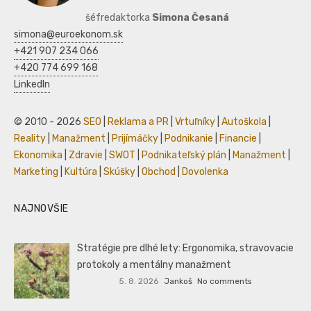
šéfredaktorka
Simona Česaná
simona@euroekonom.sk
+421 907 234 066
+420 774 699 168
LinkedIn
© 2010 - 2026
SEO
|
Reklama a PR
|
Vrtuľníky
|
Autoškola
|
Reality
|
Manažment
|
Prijímáčky
|
Podnikanie
|
Financie
|
Ekonomika
|
Zdravie
|
SWOT
|
Podnikateľský plán
|
Manažment
|
Marketing
|
Kultúra
|
Skúšky
|
Obchod
|
Dovolenka
NAJNOVŠIE
Stratégie pre dlhé lety: Ergonomika, stravovacie
protokoly a mentálny manažment
5. 8. 2026
Jankoš
No comments