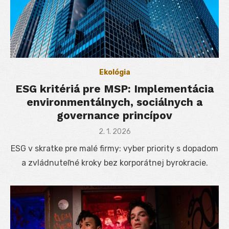
Ekológia
ESG kritériá pre MSP: Implementácia
environmentálnych, sociálnych a
governance princípov
Posted
2. 1. 2026
on
ESG v skratke pre malé firmy: vyber priority s dopadom
a zvládnuteľné kroky bez korporátnej byrokracie.