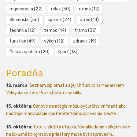
regenerácia
(22)
relax
(50)
rutina
(12)
Slovensko
(56)
spánok
(24)
stres
(14)
technika
(12)
tempo
(14)
tramp
(32)
turistika
(49)
výkon
(12)
zdravie
(19)
Česká republika
(20)
šport
(13)
Poradňa
12. marca
:
Seznam diplomatu a jejich funkci na Madarskem
Velvyslanectvi v Praze,Ceska republika
15. októbra
:
Cenové stratégie môžu byť určite vnímané ako
nástroje manipulácie spotrebiteľského správania, keďže ...
15. októbra
:
Toto je zložitá otázka. Vynakladanie veľkých súm
na luxusné kongresové priestory môže byť ospravedln...