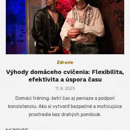
Zdravie
Výhody domáceho cvičenia: Flexibilita,
efektivita a úspora času
Posted
11. 8. 2025
on
Domáci tréning: šetrí čas aj peniaze a podporí
konzistenciu. Ako si vytvoriť bezpečné a motivujúce
prostredie bez drahých pomôcok.