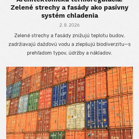
Zelené strechy a fasády ako pasívny
systém chladenia
Posted
2. 8. 2026
on
Zelené strechy a fasády znižujú teplotu budov,
zadržiavajú dažďovú vodu a zlepšujú biodiverzitu—s
prehľadom typov, údržby a nákladov.