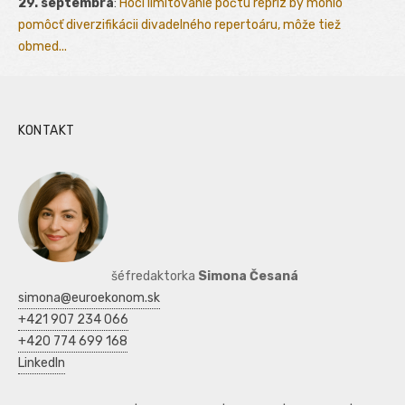
29. septembra
:
Hoci limitovanie počtu repríz by mohlo
pomôcť diverzifikácii divadelného repertoáru, môže tiež
obmed...
KONTAKT
šéfredaktorka
Simona Česaná
simona@euroekonom.sk
+421 907 234 066
+420 774 699 168
LinkedIn