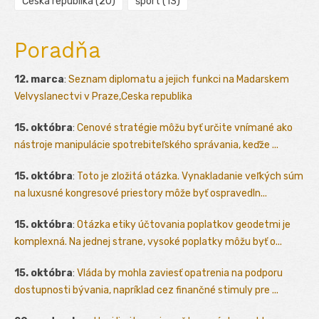
Česká republika
(20)
šport
(13)
Poradňa
12. marca
:
Seznam diplomatu a jejich funkci na Madarskem
Velvyslanectvi v Praze,Ceska republika
15. októbra
:
Cenové stratégie môžu byť určite vnímané ako
nástroje manipulácie spotrebiteľského správania, keďže ...
15. októbra
:
Toto je zložitá otázka. Vynakladanie veľkých súm
na luxusné kongresové priestory môže byť ospravedln...
15. októbra
:
Otázka etiky účtovania poplatkov geodetmi je
komplexná. Na jednej strane, vysoké poplatky môžu byť o...
15. októbra
:
Vláda by mohla zaviesť opatrenia na podporu
dostupnosti bývania, napríklad cez finančné stimuly pre ...