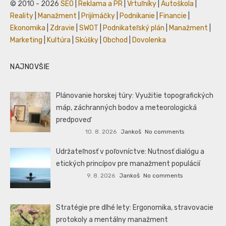
© 2010 - 2026
SEO
|
Reklama a PR
|
Vrtuľníky
|
Autoškola
|
Reality
|
Manažment
|
Prijímáčky
|
Podnikanie
|
Financie
|
Ekonomika
|
Zdravie
|
SWOT
|
Podnikateľský plán
|
Manažment
|
Marketing
|
Kultúra
|
Skúšky
|
Obchod
|
Dovolenka
NAJNOVŠIE
Plánovanie horskej túry: Využitie topografických
máp, záchranných bodov a meteorologická
predpoveď
10. 8. 2026
Jankoš
No comments
Udržateľnosť v poľovníctve: Nutnosť dialógu a
etických princípov pre manažment populácií
9. 8. 2026
Jankoš
No comments
Stratégie pre dlhé lety: Ergonomika, stravovacie
protokoly a mentálny manažment