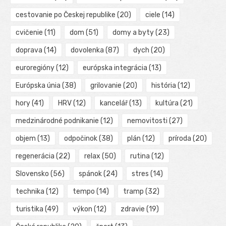
cestovanie po Českej republike
(20)
ciele
(14)
cvičenie
(11)
dom
(51)
domy a byty
(23)
doprava
(14)
dovolenka
(87)
dych
(20)
euroregióny
(12)
európska integrácia
(13)
Európska únia
(38)
grilovanie
(20)
história
(12)
hory
(41)
HRV
(12)
kancelář
(13)
kultúra
(21)
medzinárodné podnikanie
(12)
nemovitosti
(27)
objem
(13)
odpočinok
(38)
plán
(12)
príroda
(20)
regenerácia
(22)
relax
(50)
rutina
(12)
Slovensko
(56)
spánok
(24)
stres
(14)
technika
(12)
tempo
(14)
tramp
(32)
turistika
(49)
výkon
(12)
zdravie
(19)