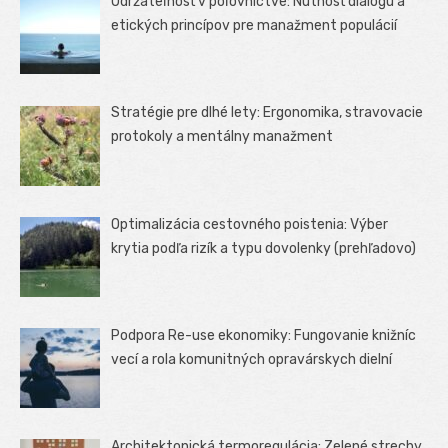
Udržateľnosť v poľovníctve: Nutnosť dialógu a
etických princípov pre manažment populácií
Stratégie pre dlhé lety: Ergonomika, stravovacie
protokoly a mentálny manažment
Optimalizácia cestovného poistenia: Výber
krytia podľa rizík a typu dovolenky (prehľadovo)
Podpora Re-use ekonomiky: Fungovanie knižníc
vecí a rola komunitných opravárskych dielní
Architektonická termoregulácia: Zelené strechy