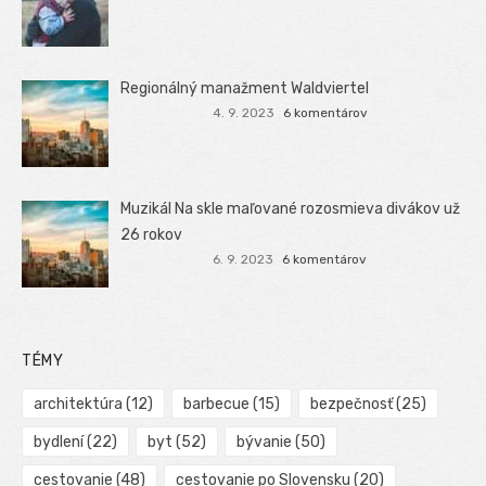
Regionálný manažment Waldviertel
4. 9. 2023
6 komentárov
Muzikál Na skle maľované rozosmieva divákov už
26 rokov
6. 9. 2023
6 komentárov
TÉMY
architektúra
(12)
barbecue
(15)
bezpečnosť
(25)
bydlení
(22)
byt
(52)
bývanie
(50)
cestovanie
(48)
cestovanie po Slovensku
(20)