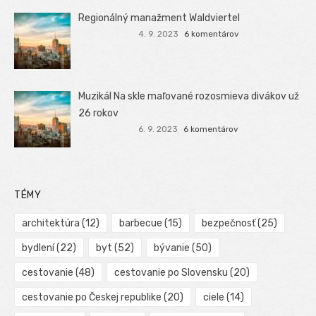
Regionálný manažment Waldviertel
4. 9. 2023
6 komentárov
Muzikál Na skle maľované rozosmieva divákov už
26 rokov
6. 9. 2023
6 komentárov
TÉMY
architektúra
(12)
barbecue
(15)
bezpečnosť
(25)
bydlení
(22)
byt
(52)
bývanie
(50)
cestovanie
(48)
cestovanie po Slovensku
(20)
cestovanie po Českej republike
(20)
ciele
(14)