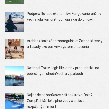
Podpora Re-use ekonomiky: Fungovanie knižníc
vecí a rola komunitných opravárskych dielní
Architektonická termoregulácia: Zelené strechy
a fasády ako pasívny systém chladenia
National Trails: Logistika a tipy pre turistiku na
pobrežných chodníkoch a v parkoch
Najlepšie sa horúčave čelí na Šírave, Dolný
Zemplín hlási leto plné vody a úniku z
rozpálených miest