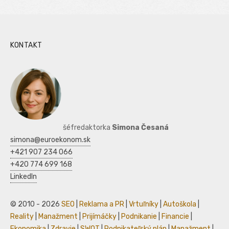
KONTAKT
šéfredaktorka
Simona Česaná
simona@euroekonom.sk
+421 907 234 066
+420 774 699 168
LinkedIn
© 2010 - 2026
SEO
|
Reklama a PR
|
Vrtuľníky
|
Autoškola
|
Reality
|
Manažment
|
Prijímáčky
|
Podnikanie
|
Financie
|
Ekonomika
|
Zdravie
|
SWOT
|
Podnikateľský plán
|
Manažment
|