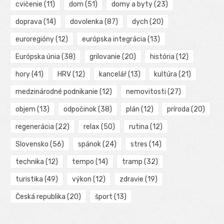
cvičenie
(11)
dom
(51)
domy a byty
(23)
doprava
(14)
dovolenka
(87)
dych
(20)
euroregióny
(12)
európska integrácia
(13)
Európska únia
(38)
grilovanie
(20)
história
(12)
hory
(41)
HRV
(12)
kancelář
(13)
kultúra
(21)
medzinárodné podnikanie
(12)
nemovitosti
(27)
objem
(13)
odpočinok
(38)
plán
(12)
príroda
(20)
regenerácia
(22)
relax
(50)
rutina
(12)
Slovensko
(56)
spánok
(24)
stres
(14)
technika
(12)
tempo
(14)
tramp
(32)
turistika
(49)
výkon
(12)
zdravie
(19)
Česká republika
(20)
šport
(13)