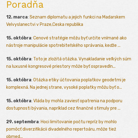
Poradňa
12. marca
:
Seznam diplomatu a jejich funkci na Madarskem
Velvyslanectvi v Praze,Ceska republika
15. októbra
:
Cenové stratégie môžu byť určite vnímané ako
nástroje manipulácie spotrebiteľského správania, keďže ...
15. októbra
:
Toto je zložitá otázka. Vynakladanie veľkých súm
na luxusné kongresové priestory môže byť ospravedln...
15. októbra
:
Otázka etiky účtovania poplatkov geodetmi je
komplexná. Na jednej strane, vysoké poplatky môžu byť o...
15. októbra
:
Vláda by mohla zaviesť opatrenia na podporu
dostupnosti bývania, napríklad cez finančné stimuly pre ...
29. septembra
:
Hoci limitovanie počtu repríz by mohlo
pomôcť diverzifikácii divadelného repertoáru, môže tiež
obmed...