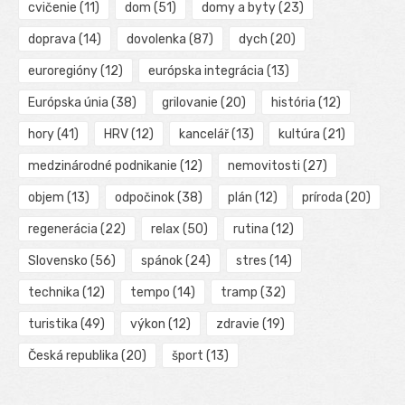
cvičenie
(11)
dom
(51)
domy a byty
(23)
doprava
(14)
dovolenka
(87)
dych
(20)
euroregióny
(12)
európska integrácia
(13)
Európska únia
(38)
grilovanie
(20)
história
(12)
hory
(41)
HRV
(12)
kancelář
(13)
kultúra
(21)
medzinárodné podnikanie
(12)
nemovitosti
(27)
objem
(13)
odpočinok
(38)
plán
(12)
príroda
(20)
regenerácia
(22)
relax
(50)
rutina
(12)
Slovensko
(56)
spánok
(24)
stres
(14)
technika
(12)
tempo
(14)
tramp
(32)
turistika
(49)
výkon
(12)
zdravie
(19)
Česká republika
(20)
šport
(13)