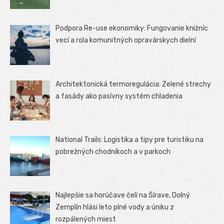
Podpora Re-use ekonomiky: Fungovanie knižníc
vecí a rola komunitných opravárskych dielní
Architektonická termoregulácia: Zelené strechy
a fasády ako pasívny systém chladenia
National Trails: Logistika a tipy pre turistiku na
pobrežných chodníkoch a v parkoch
Najlepšie sa horúčave čelí na Šírave, Dolný
Zemplín hlási leto plné vody a úniku z
rozpálených miest