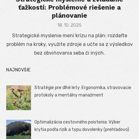
ťažkostí: Problémové riešenie a
plánovanie
Posted
18. 10. 2025
on
Strategické myslenie mení krízu na plán: rozdeľte
problém na kroky, využite zdroje a učte sa z výsledkov
bez obviňovania seba či iných.
NAJNOVŠIE
Stratégie pre dlhé lety: Ergonomika, stravovacie
protokoly a mentálny manažment
Optimalizácia cestovného poistenia: Výber
krytia podľa rizík a typu dovolenky (prehľadovo)