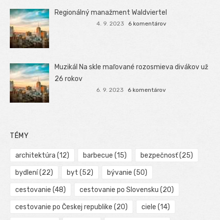
Regionálný manažment Waldviertel
4. 9. 2023
6 komentárov
Muzikál Na skle maľované rozosmieva divákov už
26 rokov
6. 9. 2023
6 komentárov
TÉMY
architektúra
(12)
barbecue
(15)
bezpečnosť
(25)
bydlení
(22)
byt
(52)
bývanie
(50)
cestovanie
(48)
cestovanie po Slovensku
(20)
cestovanie po Českej republike
(20)
ciele
(14)