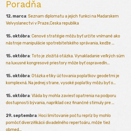
Poradňa
12. marca
:
Seznam diplomatu a jejich funkci na Madarskem
Velvyslanectvi v Praze,Ceska republika
15. októbra
:
Cenové stratégie môžu byť určite vnímané ako
nástroje manipulácie spotrebiteľského správania, keďže ...
15. októbra
:
Toto je zložitá otázka. Vynakladanie veľkých súm
na luxusné kongresové priestory môže byť ospravedln...
15. októbra
:
Otázka etiky účtovania poplatkov geodetmi je
komplexná. Na jednej strane, vysoké poplatky môžu byť o...
15. októbra
:
Vláda by mohla zaviesť opatrenia na podporu
dostupnosti bývania, napríklad cez finančné stimuly pre ...
29. septembra
:
Hoci limitovanie počtu repríz by mohlo
pomôcť diverzifikácii divadelného repertoáru, môže tiež
obmed...