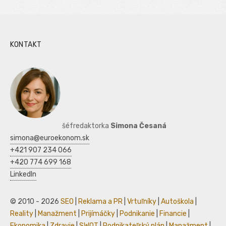
KONTAKT
šéfredaktorka
Simona Česaná
simona@euroekonom.sk
+421 907 234 066
+420 774 699 168
LinkedIn
© 2010 - 2026
SEO
|
Reklama a PR
|
Vrtuľníky
|
Autoškola
|
Reality
|
Manažment
|
Prijímáčky
|
Podnikanie
|
Financie
|
Ekonomika
|
Zdravie
|
SWOT
|
Podnikateľský plán
|
Manažment
|