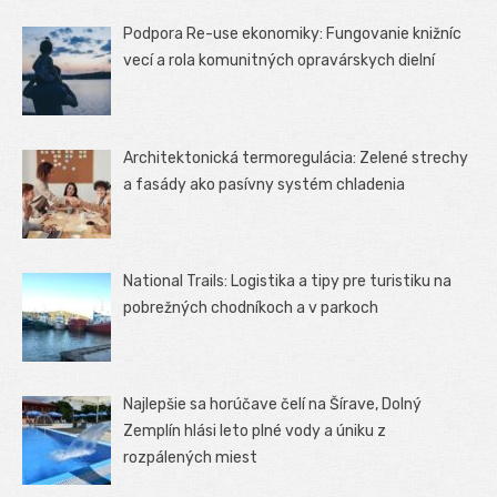
Podpora Re-use ekonomiky: Fungovanie knižníc
vecí a rola komunitných opravárskych dielní
Architektonická termoregulácia: Zelené strechy
a fasády ako pasívny systém chladenia
National Trails: Logistika a tipy pre turistiku na
pobrežných chodníkoch a v parkoch
Najlepšie sa horúčave čelí na Šírave, Dolný
Zemplín hlási leto plné vody a úniku z
rozpálených miest