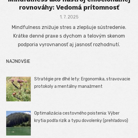
rovnováhy: Vedomá prítomnosť
Posted
1. 7. 2025
on
Mindfulness znižuje stres a zlepšuje sústredenie.
Krátke denné praxe s dychom a telovým skenom
podporia vyrovnanosť aj jasnosť rozhodnutí.
NAJNOVŠIE
Stratégie pre dlhé lety: Ergonomika, stravovacie
protokoly a mentálny manažment
Optimalizácia cestovného poistenia: Výber
krytia podľa rizík a typu dovolenky (prehľadovo)