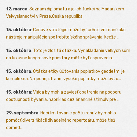
12. marca
:
Seznam diplomatu a jejich funkci na Madarskem
Velvyslanectvi v Praze,Ceska republika
15. októbra
:
Cenové stratégie môžu byť určite vnímané ako
nástroje manipulácie spotrebiteľského správania, keďže ...
15. októbra
:
Toto je zložitá otázka. Vynakladanie veľkých súm
na luxusné kongresové priestory môže byť ospravedln...
15. októbra
:
Otázka etiky účtovania poplatkov geodetmi je
komplexná. Na jednej strane, vysoké poplatky môžu byť o...
15. októbra
:
Vláda by mohla zaviesť opatrenia na podporu
dostupnosti bývania, napríklad cez finančné stimuly pre ...
29. septembra
:
Hoci limitovanie počtu repríz by mohlo
pomôcť diverzifikácii divadelného repertoáru, môže tiež
obmed...