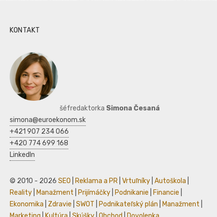
KONTAKT
šéfredaktorka
Simona Česaná
simona@euroekonom.sk
+421 907 234 066
+420 774 699 168
LinkedIn
© 2010 - 2026
SEO
|
Reklama a PR
|
Vrtuľníky
|
Autoškola
|
Reality
|
Manažment
|
Prijímáčky
|
Podnikanie
|
Financie
|
Ekonomika
|
Zdravie
|
SWOT
|
Podnikateľský plán
|
Manažment
|
Marketing
|
Kultúra
|
Skúšky
|
Obchod
|
Dovolenka