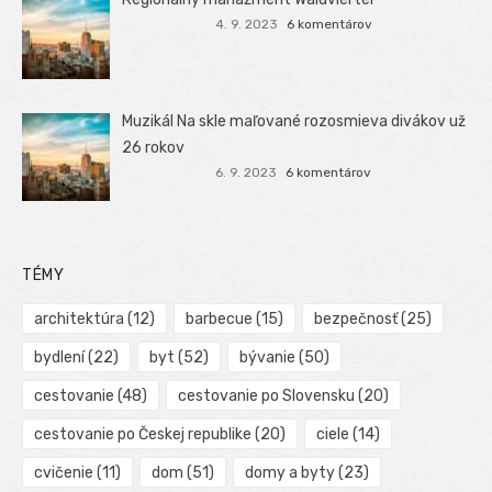
4. 9. 2023
6 komentárov
Muzikál Na skle maľované rozosmieva divákov už
26 rokov
6. 9. 2023
6 komentárov
TÉMY
architektúra
(12)
barbecue
(15)
bezpečnosť
(25)
bydlení
(22)
byt
(52)
bývanie
(50)
cestovanie
(48)
cestovanie po Slovensku
(20)
cestovanie po Českej republike
(20)
ciele
(14)
cvičenie
(11)
dom
(51)
domy a byty
(23)