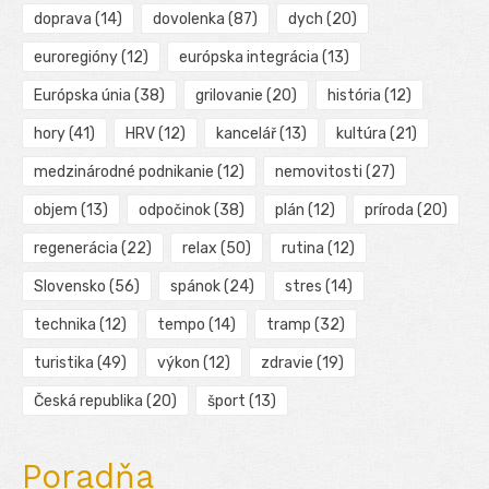
doprava
(14)
dovolenka
(87)
dych
(20)
euroregióny
(12)
európska integrácia
(13)
Európska únia
(38)
grilovanie
(20)
história
(12)
hory
(41)
HRV
(12)
kancelář
(13)
kultúra
(21)
medzinárodné podnikanie
(12)
nemovitosti
(27)
objem
(13)
odpočinok
(38)
plán
(12)
príroda
(20)
regenerácia
(22)
relax
(50)
rutina
(12)
Slovensko
(56)
spánok
(24)
stres
(14)
technika
(12)
tempo
(14)
tramp
(32)
turistika
(49)
výkon
(12)
zdravie
(19)
Česká republika
(20)
šport
(13)
Poradňa