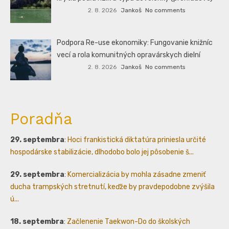
2. 8. 2026
Jankoš
No comments
Podpora Re-use ekonomiky: Fungovanie knižníc
vecí a rola komunitných opravárskych dielní
2. 8. 2026
Jankoš
No comments
Poradňa
29. septembra
:
Hoci frankistická diktatúra priniesla určité
hospodárske stabilizácie, dlhodobo bolo jej pôsobenie š...
29. septembra
:
Komercializácia by mohla zásadne zmeniť
ducha trampských stretnutí, keďže by pravdepodobne zvýšila
ú...
18. septembra
:
Začlenenie Taekwon-Do do školských