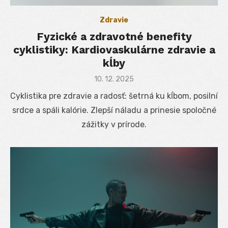
Zdravie
Fyzické a zdravotné benefity
cyklistiky: Kardiovaskulárne zdravie a
kĺby
Posted
10. 12. 2025
on
Cyklistika pre zdravie a radosť: šetrná ku kĺbom, posilní
srdce a spáli kalórie. Zlepší náladu a prinesie spoločné
zážitky v prírode.