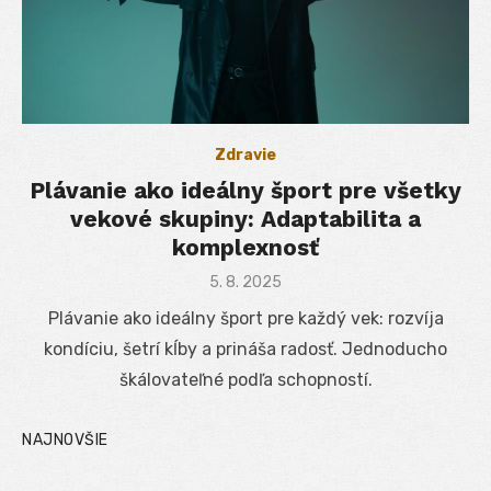
Zdravie
Plávanie ako ideálny šport pre všetky
vekové skupiny: Adaptabilita a
komplexnosť
Posted
5. 8. 2025
on
Plávanie ako ideálny šport pre každý vek: rozvíja
kondíciu, šetrí kĺby a prináša radosť. Jednoducho
škálovateľné podľa schopností.
NAJNOVŠIE