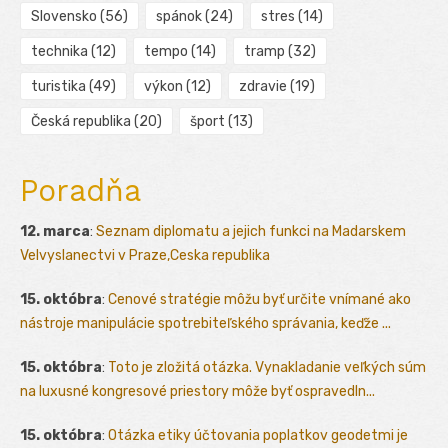
Slovensko
(56)
spánok
(24)
stres
(14)
technika
(12)
tempo
(14)
tramp
(32)
turistika
(49)
výkon
(12)
zdravie
(19)
Česká republika
(20)
šport
(13)
Poradňa
12. marca
:
Seznam diplomatu a jejich funkci na Madarskem
Velvyslanectvi v Praze,Ceska republika
15. októbra
:
Cenové stratégie môžu byť určite vnímané ako
nástroje manipulácie spotrebiteľského správania, keďže ...
15. októbra
:
Toto je zložitá otázka. Vynakladanie veľkých súm
na luxusné kongresové priestory môže byť ospravedln...
15. októbra
:
Otázka etiky účtovania poplatkov geodetmi je