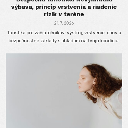
výbava, princíp vrstvenia a riadenie
rizík v teréne
Posted
21. 7. 2026
on
Turistika pre začiatočníkov: výstroj, vrstvenie, obuv a
bezpečnostné základy s ohľadom na tvoju kondíciu.