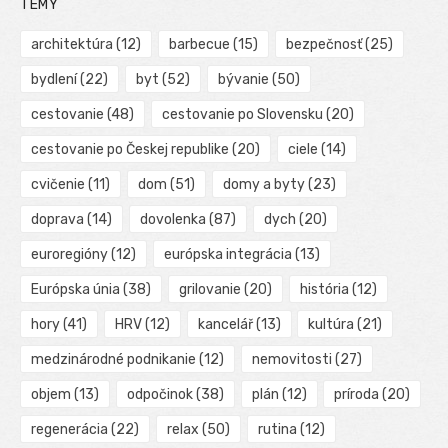
TÉMY
architektúra
(12)
barbecue
(15)
bezpečnosť
(25)
bydlení
(22)
byt
(52)
bývanie
(50)
cestovanie
(48)
cestovanie po Slovensku
(20)
cestovanie po Českej republike
(20)
ciele
(14)
cvičenie
(11)
dom
(51)
domy a byty
(23)
doprava
(14)
dovolenka
(87)
dych
(20)
euroregióny
(12)
európska integrácia
(13)
Európska únia
(38)
grilovanie
(20)
história
(12)
hory
(41)
HRV
(12)
kancelář
(13)
kultúra
(21)
medzinárodné podnikanie
(12)
nemovitosti
(27)
objem
(13)
odpočinok
(38)
plán
(12)
príroda
(20)
regenerácia
(22)
relax
(50)
rutina
(12)