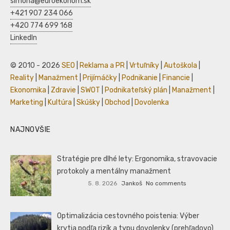
simona@euroekonom.sk
+421 907 234 066
+420 774 699 168
LinkedIn
© 2010 - 2026
SEO
|
Reklama a PR
|
Vrtuľníky
|
Autoškola
|
Reality
|
Manažment
|
Prijímáčky
|
Podnikanie
|
Financie
|
Ekonomika
|
Zdravie
|
SWOT
|
Podnikateľský plán
|
Manažment
|
Marketing
|
Kultúra
|
Skúšky
|
Obchod
|
Dovolenka
NAJNOVŠIE
Stratégie pre dlhé lety: Ergonomika, stravovacie
protokoly a mentálny manažment
5. 8. 2026
Jankoš
No comments
Optimalizácia cestovného poistenia: Výber
krytia podľa rizík a typu dovolenky (prehľadovo)