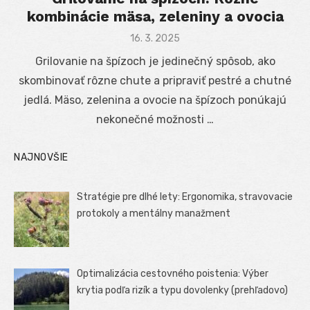
kombinácie mäsa, zeleniny a ovocia
Posted
16. 3. 2025
on
Grilovanie na špízoch je jedinečný spôsob, ako
skombinovať rôzne chute a pripraviť pestré a chutné
jedlá. Mäso, zelenina a ovocie na špízoch ponúkajú
nekonečné možnosti …
NAJNOVŠIE
Stratégie pre dlhé lety: Ergonomika, stravovacie
protokoly a mentálny manažment
Optimalizácia cestovného poistenia: Výber
krytia podľa rizík a typu dovolenky (prehľadovo)