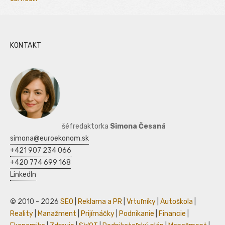
KONTAKT
šéfredaktorka
Simona Česaná
simona@euroekonom.sk
+421 907 234 066
+420 774 699 168
LinkedIn
© 2010 - 2026
SEO
|
Reklama a PR
|
Vrtuľníky
|
Autoškola
|
Reality
|
Manažment
|
Prijímáčky
|
Podnikanie
|
Financie
|