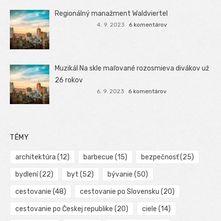
Regionálný manažment Waldviertel
4. 9. 2023
6 komentárov
Muzikál Na skle maľované rozosmieva divákov už
26 rokov
6. 9. 2023
6 komentárov
TÉMY
architektúra
(12)
barbecue
(15)
bezpečnosť
(25)
bydlení
(22)
byt
(52)
bývanie
(50)
cestovanie
(48)
cestovanie po Slovensku
(20)
cestovanie po Českej republike
(20)
ciele
(14)