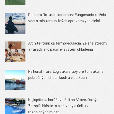
Podpora Re-use ekonomiky: Fungovanie knižníc
vecí a rola komunitných opravárskych dielní
Architektonická termoregulácia: Zelené strechy
a fasády ako pasívny systém chladenia
National Trails: Logistika a tipy pre turistiku na
pobrežných chodníkoch a v parkoch
Najlepšie sa horúčave čelí na Šírave, Dolný
Zemplín hlási leto plné vody a úniku z
rozpálených miest