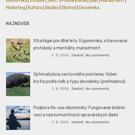
Ekonomika
|
Zdravie
|
SWOT
|
Podnikateľský plán
|
Manažment
|
Marketing
|
Kultúra
|
Skúšky
|
Obchod
|
Dovolenka
NAJNOVŠIE
Stratégie pre dlhé lety: Ergonomika, stravovacie
protokoly a mentálny manažment
5. 8. 2026
Jankoš
No comments
Optimalizácia cestovného poistenia: Výber
krytia podľa rizík a typu dovolenky (prehľadovo)
2. 8. 2026
Jankoš
No comments
Podpora Re-use ekonomiky: Fungovanie knižníc
vecí a rola komunitných opravárskych dielní
2. 8. 2026
Jankoš
No comments