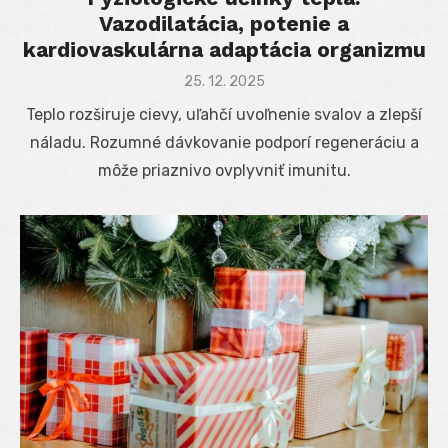
Vazodilatácia, potenie a
kardiovaskulárna adaptácia organizmu
Posted
25. 12. 2025
on
Teplo rozširuje cievy, uľahčí uvoľnenie svalov a zlepší
náladu. Rozumné dávkovanie podporí regeneráciu a
môže priaznivo ovplyvniť imunitu.