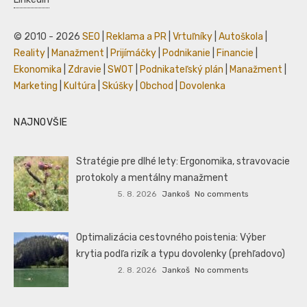
© 2010 - 2026
SEO
|
Reklama a PR
|
Vrtuľníky
|
Autoškola
|
Reality
|
Manažment
|
Prijímáčky
|
Podnikanie
|
Financie
|
Ekonomika
|
Zdravie
|
SWOT
|
Podnikateľský plán
|
Manažment
|
Marketing
|
Kultúra
|
Skúšky
|
Obchod
|
Dovolenka
NAJNOVŠIE
Stratégie pre dlhé lety: Ergonomika, stravovacie
protokoly a mentálny manažment
5. 8. 2026
Jankoš
No comments
Optimalizácia cestovného poistenia: Výber
krytia podľa rizík a typu dovolenky (prehľadovo)
2. 8. 2026
Jankoš
No comments