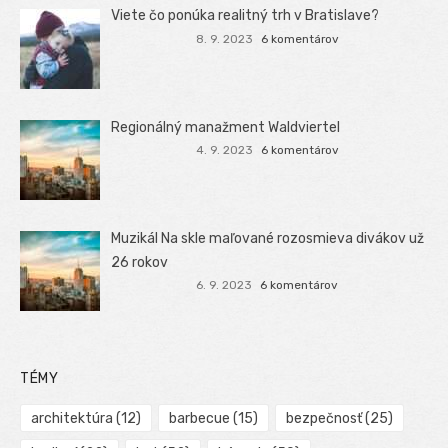
Viete čo ponúka realitný trh v Bratislave?
8. 9. 2023
6 komentárov
Regionálný manažment Waldviertel
4. 9. 2023
6 komentárov
Muzikál Na skle maľované rozosmieva divákov už
26 rokov
6. 9. 2023
6 komentárov
TÉMY
architektúra
(12)
barbecue
(15)
bezpečnosť
(25)