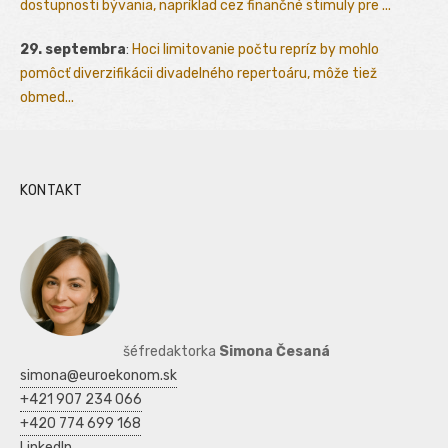
dostupnosti bývania, napríklad cez finančné stimuly pre ...
29. septembra
:
Hoci limitovanie počtu repríz by mohlo
pomôcť diverzifikácii divadelného repertoáru, môže tiež
obmed...
KONTAKT
šéfredaktorka
Simona Česaná
simona@euroekonom.sk
+421 907 234 066
+420 774 699 168
LinkedIn