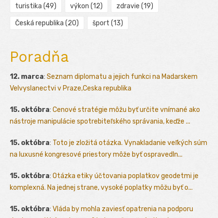
turistika
(49)
výkon
(12)
zdravie
(19)
Česká republika
(20)
šport
(13)
Poradňa
12. marca
:
Seznam diplomatu a jejich funkci na Madarskem
Velvyslanectvi v Praze,Ceska republika
15. októbra
:
Cenové stratégie môžu byť určite vnímané ako
nástroje manipulácie spotrebiteľského správania, keďže ...
15. októbra
:
Toto je zložitá otázka. Vynakladanie veľkých súm
na luxusné kongresové priestory môže byť ospravedln...
15. októbra
:
Otázka etiky účtovania poplatkov geodetmi je
komplexná. Na jednej strane, vysoké poplatky môžu byť o...
15. októbra
:
Vláda by mohla zaviesť opatrenia na podporu