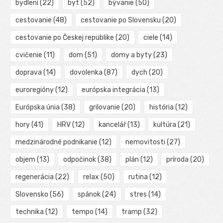
bydlení
(22)
byt
(52)
bývanie
(50)
cestovanie
(48)
cestovanie po Slovensku
(20)
cestovanie po Českej republike
(20)
ciele
(14)
cvičenie
(11)
dom
(51)
domy a byty
(23)
doprava
(14)
dovolenka
(87)
dych
(20)
euroregióny
(12)
európska integrácia
(13)
Európska únia
(38)
grilovanie
(20)
história
(12)
hory
(41)
HRV
(12)
kancelář
(13)
kultúra
(21)
medzinárodné podnikanie
(12)
nemovitosti
(27)
objem
(13)
odpočinok
(38)
plán
(12)
príroda
(20)
regenerácia
(22)
relax
(50)
rutina
(12)
Slovensko
(56)
spánok
(24)
stres
(14)
technika
(12)
tempo
(14)
tramp
(32)