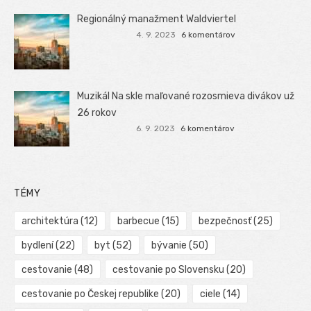
Regionálný manažment Waldviertel
4. 9. 2023
6 komentárov
Muzikál Na skle maľované rozosmieva divákov už
26 rokov
6. 9. 2023
6 komentárov
TÉMY
architektúra
(12)
barbecue
(15)
bezpečnosť
(25)
bydlení
(22)
byt
(52)
bývanie
(50)
cestovanie
(48)
cestovanie po Slovensku
(20)
cestovanie po Českej republike
(20)
ciele
(14)