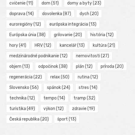
cvičenie
(11)
dom
(51)
domy a byty
(23)
doprava
(14)
dovolenka
(87)
dych
(20)
euroregióny
(12)
európska integrácia
(13)
Európska únia
(38)
grilovanie
(20)
história
(12)
hory
(41)
HRV
(12)
kancelář
(13)
kultúra
(21)
medzinárodné podnikanie
(12)
nemovitosti
(27)
objem
(13)
odpočinok
(38)
plán
(12)
príroda
(20)
regenerácia
(22)
relax
(50)
rutina
(12)
Slovensko
(56)
spánok
(24)
stres
(14)
technika
(12)
tempo
(14)
tramp
(32)
turistika
(49)
výkon
(12)
zdravie
(19)
Česká republika
(20)
šport
(13)