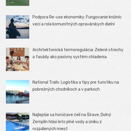
Podpora Re-use ekonomiky: Fungovanie knižníc
vecí a rola komunitných opravárskych dielní
Architektonická termoregulácia: Zelené strechy
a fasády ako pasívny systém chladenia
National Trails: Logistika a tipy pre turistiku na
pobrežných chodníkoch a v parkoch
Najlepšie sa horúčave čelí na Šírave, Dolný
Zemplín hlási leto plné vody a úniku z
rozpálených miest