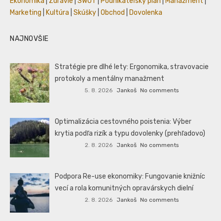
Ekonomika
|
Zdravie
|
SWOT
|
Podnikateľský plán
|
Manažment
|
Marketing
|
Kultúra
|
Skúšky
|
Obchod
|
Dovolenka
NAJNOVŠIE
Stratégie pre dlhé lety: Ergonomika, stravovacie
protokoly a mentálny manažment
5. 8. 2026
Jankoš
No comments
Optimalizácia cestovného poistenia: Výber
krytia podľa rizík a typu dovolenky (prehľadovo)
2. 8. 2026
Jankoš
No comments
Podpora Re-use ekonomiky: Fungovanie knižníc
vecí a rola komunitných opravárskych dielní
2. 8. 2026
Jankoš
No comments