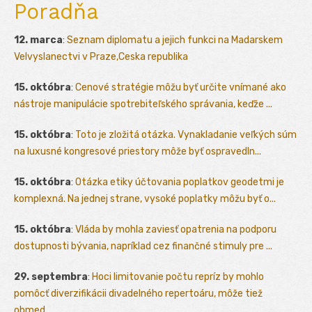
Poradňa
12. marca
:
Seznam diplomatu a jejich funkci na Madarskem
Velvyslanectvi v Praze,Ceska republika
15. októbra
:
Cenové stratégie môžu byť určite vnímané ako
nástroje manipulácie spotrebiteľského správania, keďže ...
15. októbra
:
Toto je zložitá otázka. Vynakladanie veľkých súm
na luxusné kongresové priestory môže byť ospravedln...
15. októbra
:
Otázka etiky účtovania poplatkov geodetmi je
komplexná. Na jednej strane, vysoké poplatky môžu byť o...
15. októbra
:
Vláda by mohla zaviesť opatrenia na podporu
dostupnosti bývania, napríklad cez finančné stimuly pre ...
29. septembra
:
Hoci limitovanie počtu repríz by mohlo
pomôcť diverzifikácii divadelného repertoáru, môže tiež
obmed...