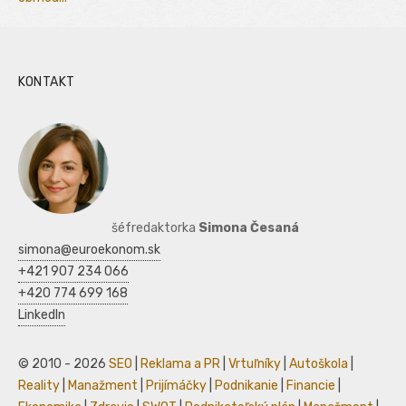
KONTAKT
šéfredaktorka
Simona Česaná
simona@euroekonom.sk
+421 907 234 066
+420 774 699 168
LinkedIn
© 2010 - 2026
SEO
|
Reklama a PR
|
Vrtuľníky
|
Autoškola
|
Reality
|
Manažment
|
Prijímáčky
|
Podnikanie
|
Financie
|