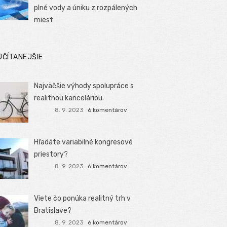
plné vody a úniku z rozpálených
miest
JČÍTANEJŠIE
Najväčšie výhody spolupráce s
realitnou kanceláriou.
8. 9. 2023
6 komentárov
Hľadáte variabilné kongresové
priestory?
8. 9. 2023
6 komentárov
Viete čo ponúka realitný trh v
Bratislave?
8. 9. 2023
6 komentárov