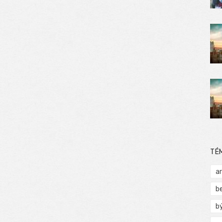
TÉ
a
b
b