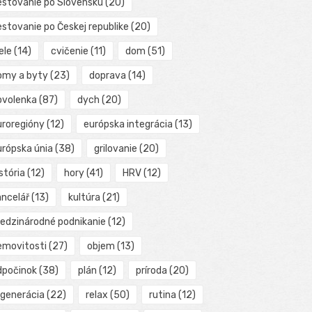
estovanie po Slovensku
(20)
estovanie po Českej republike
(20)
ele
(14)
cvičenie
(11)
dom
(51)
omy a byty
(23)
doprava
(14)
ovolenka
(87)
dych
(20)
uroregióny
(12)
európska integrácia
(13)
urópska únia
(38)
grilovanie
(20)
stória
(12)
hory
(41)
HRV
(12)
ancelář
(13)
kultúra
(21)
edzinárodné podnikanie
(12)
emovitosti
(27)
objem
(13)
dpočinok
(38)
plán
(12)
príroda
(20)
egenerácia
(22)
relax
(50)
rutina
(12)