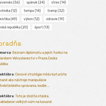
lovensko
(56)
spánok
(24)
stres
(14)
echnika
(12)
tempo
(14)
tramp
(32)
ristika
(49)
výkon
(12)
zdravie
(19)
eská republika
(20)
šport
(13)
oradňa
 marca
:
Seznam diplomatu a jejich funkci na
arskem Velvyslanectvi v Praze,Ceska
ublika
 októbra
:
Cenové stratégie môžu byť určite
mané ako nástroje manipulácie
trebiteľského správania, keďže ...
 októbra
:
Toto je zložitá otázka.
akladanie veľkých súm na luxusné