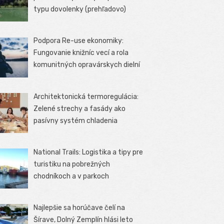
typu dovolenky (prehľadovo)
Podpora Re-use ekonomiky:
Fungovanie knižníc vecí a rola
komunitných opravárskych dielní
Architektonická termoregulácia:
Zelené strechy a fasády ako
pasívny systém chladenia
National Trails: Logistika a tipy pre
turistiku na pobrežných
chodníkoch a v parkoch
Najlepšie sa horúčave čelí na
Šírave, Dolný Zemplín hlási leto