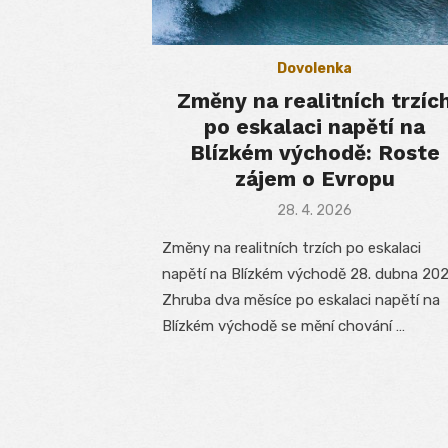
Dovolenka
Změny na realitních trzíc
po eskalaci napětí na
Blízkém východě: Roste
zájem o Evropu
Posted
28. 4. 2026
on
Změny na realitních trzích po eskalaci
napětí na Blízkém východě 28. dubna 20
Zhruba dva měsíce po eskalaci napětí na
Blízkém východě se mění chování …