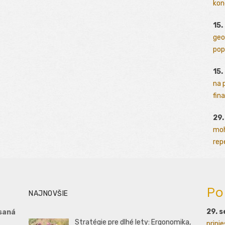
kon
15.
geo
pop
15.
na 
fina
29
moh
rep
Po
NAJNOVŠIE
29. 
saná
Stratégie pre dlhé lety: Ergonomika,
prini