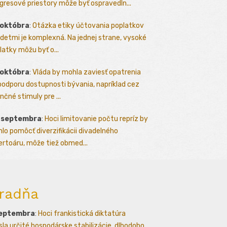
gresové priestory môže byť ospravedln...
 októbra
:
Otázka etiky účtovania poplatkov
detmi je komplexná. Na jednej strane, vysoké
latky môžu byť o...
 októbra
:
Vláda by mohla zaviesť opatrenia
podporu dostupnosti bývania, napríklad cez
nčné stimuly pre ...
. septembra
:
Hoci limitovanie počtu repríz by
lo pomôcť diverzifikácii divadelného
ertoáru, môže tiež obmed...
radňa
septembra
:
Hoci frankistická diktatúra
esla určité hospodárske stabilizácie, dlhodobo