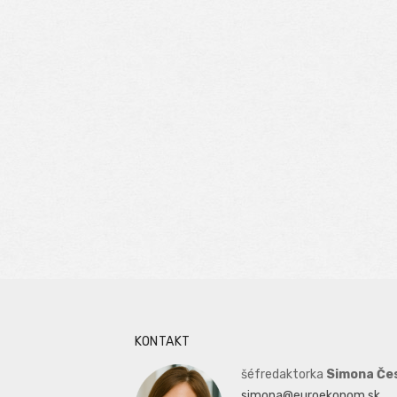
KONTAKT
šéfredaktorka
Simona Če
simona@euroekonom.sk