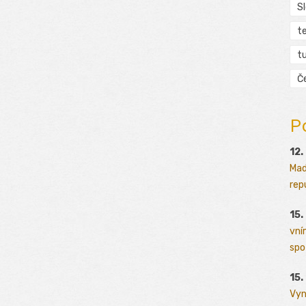
S
t
tu
Č
P
12.
Mad
rep
15.
vní
spo
15.
Vyn