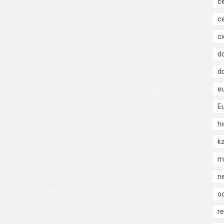
c
c
ci
d
d
e
E
hi
k
m
n
o
r