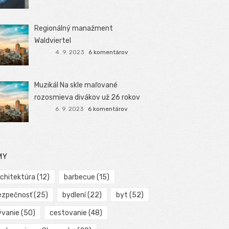
Regionálný manažment
Waldviertel
4. 9. 2023
6 komentárov
Muzikál Na skle maľované
rozosmieva divákov už 26 rokov
6. 9. 2023
6 komentárov
MY
rchitektúra
(12)
barbecue
(15)
ezpečnosť
(25)
bydlení
(22)
byt
(52)
ývanie
(50)
cestovanie
(48)