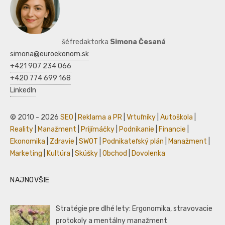
šéfredaktorka
Simona Česaná
simona@euroekonom.sk
+421 907 234 066
+420 774 699 168
LinkedIn
© 2010 - 2026
SEO
|
Reklama a PR
|
Vrtuľníky
|
Autoškola
|
Reality
|
Manažment
|
Prijímáčky
|
Podnikanie
|
Financie
|
Ekonomika
|
Zdravie
|
SWOT
|
Podnikateľský plán
|
Manažment
|
Marketing
|
Kultúra
|
Skúšky
|
Obchod
|
Dovolenka
NAJNOVŠIE
Stratégie pre dlhé lety: Ergonomika, stravovacie
protokoly a mentálny manažment