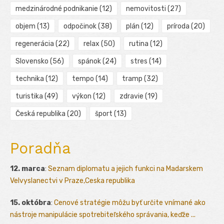
medzinárodné podnikanie
(12)
nemovitosti
(27)
objem
(13)
odpočinok
(38)
plán
(12)
príroda
(20)
regenerácia
(22)
relax
(50)
rutina
(12)
Slovensko
(56)
spánok
(24)
stres
(14)
technika
(12)
tempo
(14)
tramp
(32)
turistika
(49)
výkon
(12)
zdravie
(19)
Česká republika
(20)
šport
(13)
Poradňa
12. marca
:
Seznam diplomatu a jejich funkci na Madarskem
Velvyslanectvi v Praze,Ceska republika
15. októbra
:
Cenové stratégie môžu byť určite vnímané ako
nástroje manipulácie spotrebiteľského správania, keďže ...