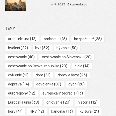
6. 9. 2023
6 komentárov
TÉMY
architektúra
(12)
barbecue
(15)
bezpečnosť
(25)
bydlení
(22)
byt
(52)
bývanie
(50)
cestovanie
(48)
cestovanie po Slovensku
(20)
cestovanie po Českej republike
(20)
ciele
(14)
cvičenie
(11)
dom
(51)
domy a byty
(23)
doprava
(14)
dovolenka
(87)
dych
(20)
euroregióny
(12)
európska integrácia
(13)
Európska únia
(38)
grilovanie
(20)
história
(12)
hory
(41)
HRV
(12)
kancelář
(13)
kultúra
(21)