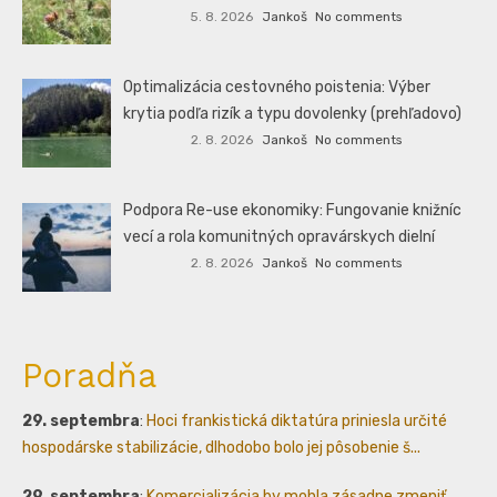
5. 8. 2026
Jankoš
No comments
Optimalizácia cestovného poistenia: Výber
krytia podľa rizík a typu dovolenky (prehľadovo)
2. 8. 2026
Jankoš
No comments
Podpora Re-use ekonomiky: Fungovanie knižníc
vecí a rola komunitných opravárskych dielní
2. 8. 2026
Jankoš
No comments
Poradňa
29. septembra
:
Hoci frankistická diktatúra priniesla určité
hospodárske stabilizácie, dlhodobo bolo jej pôsobenie š...
29. septembra
:
Komercializácia by mohla zásadne zmeniť