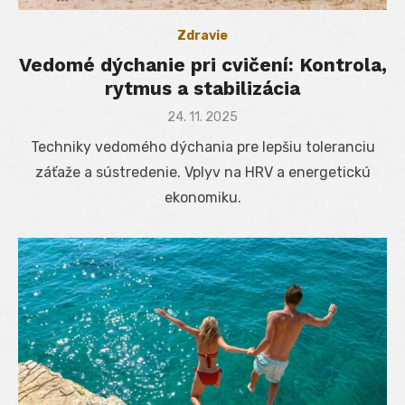
Zdravie
Vedomé dýchanie pri cvičení: Kontrola,
rytmus a stabilizácia
Posted
24. 11. 2025
on
Techniky vedomého dýchania pre lepšiu toleranciu
záťaže a sústredenie. Vplyv na HRV a energetickú
ekonomiku.