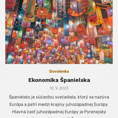
Dovolenka
Ekonomika Španielska
Posted
10. 9. 2023
on
Španielsko je súčasťou svetadiela, ktorý sa nazýva
Európa a patrí medzi krajiny juhozápadnej Európy.
Hlavná časť juhozápadnej Európy je Pyrenejský