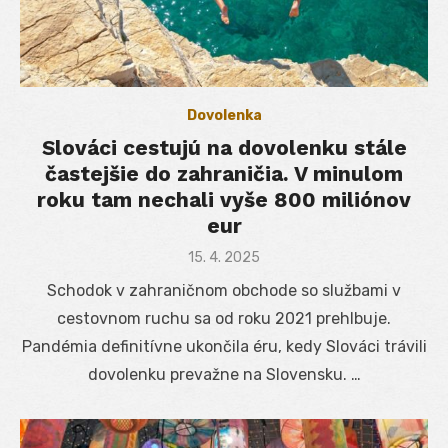
Dovolenka
Slováci cestujú na dovolenku stále
častejšie do zahraničia. V minulom
roku tam nechali vyše 800 miliónov
eur
Posted
15. 4. 2025
on
Schodok v zahraničnom obchode so službami v
cestovnom ruchu sa od roku 2021 prehlbuje.
Pandémia definitívne ukončila éru, kedy Slováci trávili
dovolenku prevažne na Slovensku. …