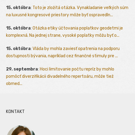
15. októbra
:
Toto je zložitá otázka. Vynakladanie veľkých súm
na luxusné kongresové priestory môže byť ospravedln...
15. októbra
:
Otázka etiky účtovania poplatkov geodetmi je
komplexná. Na jednej strane, vysoké poplatky môžu byť o...
15. októbra
:
Vláda by mohla zaviesť opatrenia na podporu
dostupnosti bývania, napríklad cez finančné stimuly pre ...
29. septembra
:
Hoci limitovanie počtu repríz by mohlo
pomôcť diverzifikácii divadelného repertoáru, môže tiež
obmed...
KONTAKT