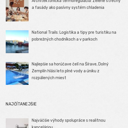
Architektonická termoregulácia: Zelené strechy
a fasády ako pasívny systém chladenia
National Trails: Logistika a tipy pre turistiku na
pobrežných chodníkoch a v parkoch
Najlepšie sa horúčave čelí na Šírave, Dolný
Zemplín hlási leto plné vody a úniku z
rozpálených miest
NAJČÍTANEJŠIE
Najväčšie výhody spolupráce s realitnou
kanceláriou.