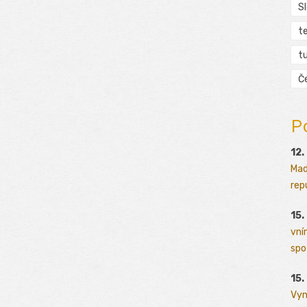
S
t
tu
Č
P
12.
Mad
rep
15.
vní
spo
15.
Vyn