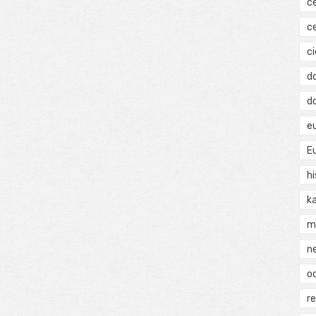
c
c
ci
d
d
e
E
hi
k
m
n
o
r