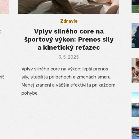
Zdravie
:
Vplyv silného core na
športový výkon: Prenos sily
a kinetický reťazec
Posted
9. 5. 2025
on
Vplyv silného core na výkon: lepší prenos
riť
sily, stabilita pri behoch a zmenách smeru.
Menej zranení a väčšia efektivita pri každom
pohybe.