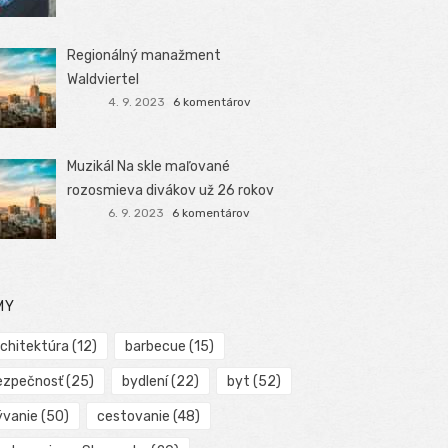
Regionálný manažment
Waldviertel
4. 9. 2023
6 komentárov
Muzikál Na skle maľované
rozosmieva divákov už 26 rokov
6. 9. 2023
6 komentárov
MY
rchitektúra
(12)
barbecue
(15)
ezpečnosť
(25)
bydlení
(22)
byt
(52)
ývanie
(50)
cestovanie
(48)