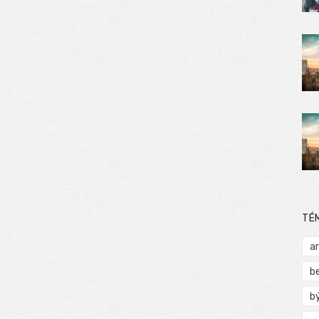
TÉ
a
b
b