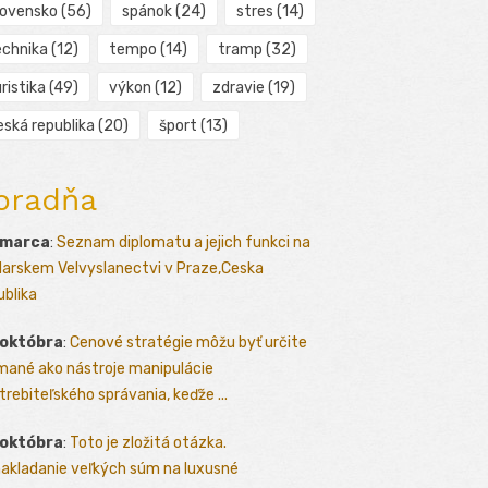
lovensko
(56)
spánok
(24)
stres
(14)
echnika
(12)
tempo
(14)
tramp
(32)
ristika
(49)
výkon
(12)
zdravie
(19)
eská republika
(20)
šport
(13)
oradňa
 marca
:
Seznam diplomatu a jejich funkci na
arskem Velvyslanectvi v Praze,Ceska
ublika
 októbra
:
Cenové stratégie môžu byť určite
mané ako nástroje manipulácie
trebiteľského správania, keďže ...
 októbra
:
Toto je zložitá otázka.
akladanie veľkých súm na luxusné