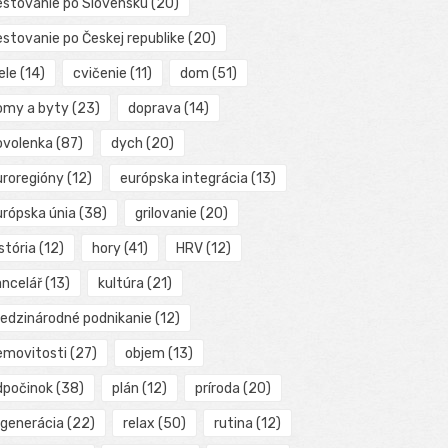
estovanie po Slovensku
(20)
estovanie po Českej republike
(20)
ele
(14)
cvičenie
(11)
dom
(51)
omy a byty
(23)
doprava
(14)
ovolenka
(87)
dych
(20)
uroregióny
(12)
európska integrácia
(13)
urópska únia
(38)
grilovanie
(20)
stória
(12)
hory
(41)
HRV
(12)
ancelář
(13)
kultúra
(21)
edzinárodné podnikanie
(12)
emovitosti
(27)
objem
(13)
dpočinok
(38)
plán
(12)
príroda
(20)
egenerácia
(22)
relax
(50)
rutina
(12)