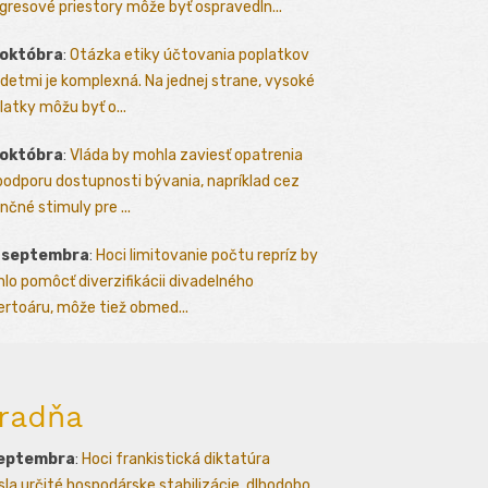
gresové priestory môže byť ospravedln...
 októbra
:
Otázka etiky účtovania poplatkov
detmi je komplexná. Na jednej strane, vysoké
latky môžu byť o...
 októbra
:
Vláda by mohla zaviesť opatrenia
podporu dostupnosti bývania, napríklad cez
nčné stimuly pre ...
. septembra
:
Hoci limitovanie počtu repríz by
lo pomôcť diverzifikácii divadelného
ertoáru, môže tiež obmed...
radňa
septembra
:
Hoci frankistická diktatúra
esla určité hospodárske stabilizácie, dlhodobo