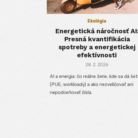
Ekológia
Energetická náročnosť AI
Presná kvantifikácia
spotreby a energetickej
efektívnosti
Posted
28. 2. 2026
on
AI a energia: čo reálne žerie, kde sa dá šet
(PUE, workloady) a ako nezveličovať ani
nepodceňovať čísla.