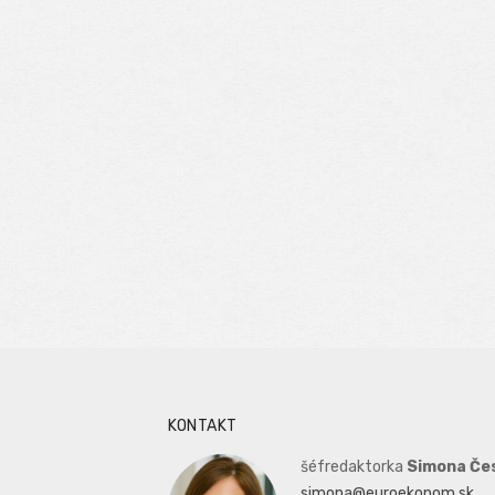
KONTAKT
šéfredaktorka
Simona Če
simona@euroekonom.sk