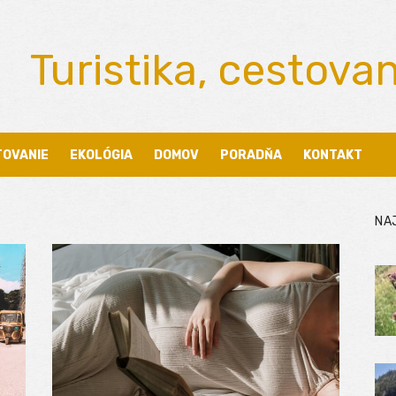
Turistika, cestova
TOVANIE
EKOLÓGIA
DOMOV
PORADŇA
KONTAKT
NA