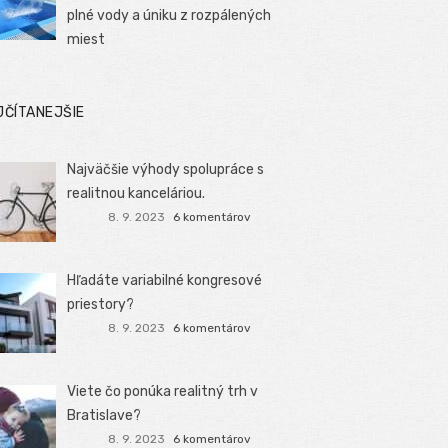
plné vody a úniku z rozpálených
miest
JČÍTANEJŠIE
Najväčšie výhody spolupráce s
realitnou kanceláriou.
8. 9. 2023
6 komentárov
Hľadáte variabilné kongresové
priestory?
8. 9. 2023
6 komentárov
Viete čo ponúka realitný trh v
Bratislave?
8. 9. 2023
6 komentárov