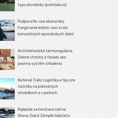
typu dovolenky (prehľadovo)
Podpora Re-use ekonomiky:
Fungovanie knižníc vecí a rola
komunitných opravárskych dielní
Architektonická termoregulácia:
Zelené strechy a fasády ako
pasívny systém chladenia
National Trails: Logistika a tipy pre
turistiku na pobrežných
chodníkoch a v parkoch
Najlepšie sa horúčave čelí na
Šírave, Dolný Zemplín hlási leto