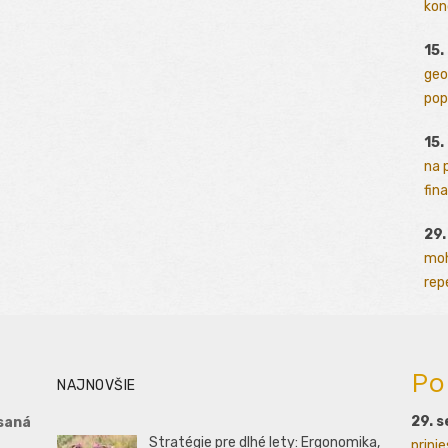
kon
15.
geo
pop
15.
na 
fina
29
moh
rep
Po
NAJNOVŠIE
29. 
saná
Stratégie pre dlhé lety: Ergonomika,
prini