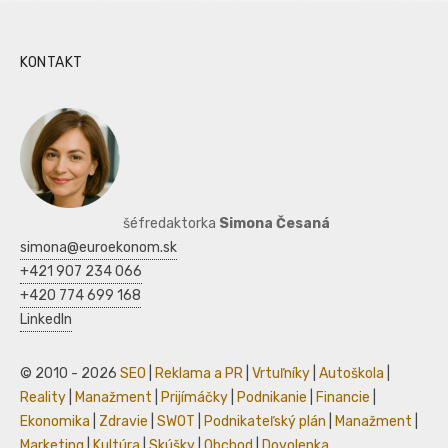
KONTAKT
šéfredaktorka
Simona Česaná
simona@euroekonom.sk
+421 907 234 066
+420 774 699 168
LinkedIn
© 2010 - 2026
SEO
|
Reklama a PR
|
Vrtuľníky
|
Autoškola
|
Reality
|
Manažment
|
Prijímáčky
|
Podnikanie
|
Financie
|
Ekonomika
|
Zdravie
|
SWOT
|
Podnikateľský plán
|
Manažment
|
Marketing
|
Kultúra
|
Skúšky
|
Obchod
|
Dovolenka