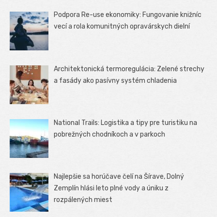
Podpora Re-use ekonomiky: Fungovanie knižníc
vecí a rola komunitných opravárskych dielní
Architektonická termoregulácia: Zelené strechy
a fasády ako pasívny systém chladenia
National Trails: Logistika a tipy pre turistiku na
pobrežných chodníkoch a v parkoch
Najlepšie sa horúčave čelí na Šírave, Dolný
Zemplín hlási leto plné vody a úniku z
rozpálených miest