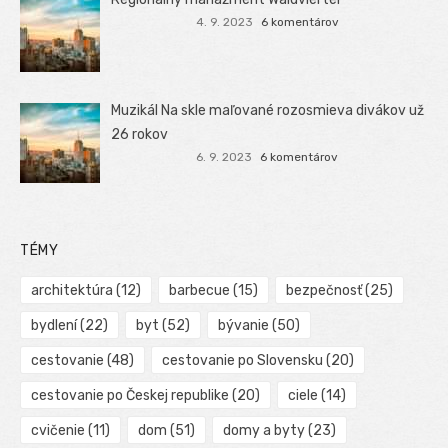
4. 9. 2023
6 komentárov
Muzikál Na skle maľované rozosmieva divákov už
26 rokov
6. 9. 2023
6 komentárov
TÉMY
architektúra
(12)
barbecue
(15)
bezpečnosť
(25)
bydlení
(22)
byt
(52)
bývanie
(50)
cestovanie
(48)
cestovanie po Slovensku
(20)
cestovanie po Českej republike
(20)
ciele
(14)
cvičenie
(11)
dom
(51)
domy a byty
(23)