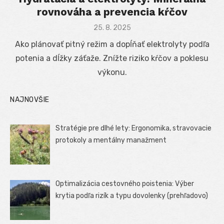
rovnováha a prevencia kŕčov
Posted
25. 8. 2025
on
Ako plánovať pitný režim a dopĺňať elektrolyty podľa
potenia a dĺžky záťaže. Znížte riziko kŕčov a poklesu
výkonu.
NAJNOVŠIE
Stratégie pre dlhé lety: Ergonomika, stravovacie
protokoly a mentálny manažment
Optimalizácia cestovného poistenia: Výber
krytia podľa rizík a typu dovolenky (prehľadovo)