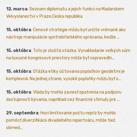
12. marca
:
Seznam diplomatu a jejich funkci na Madarskem
Velvyslanectvi v Praze,Ceska republika
15. októbra
:
Cenové stratégie môžu byť určite vnímané ako
nástroje manipulácie spotrebiteľského správania, keďže ...
15. októbra
:
Toto je zložitá otázka. Vynakladanie veľkých súm
na luxusné kongresové priestory môže byť ospravedln...
15. októbra
:
Otázka etiky účtovania poplatkov geodetmi je
komplexná. Na jednej strane, vysoké poplatky môžu byť o...
15. októbra
:
Vláda by mohla zaviesť opatrenia na podporu
dostupnosti bývania, napríklad cez finančné stimuly pre ...
29. septembra
:
Hoci limitovanie počtu repríz by mohlo
pomôcť diverzifikácii divadelného repertoáru, môže tiež
obmed...