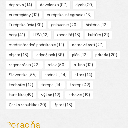
doprava
(14)
dovolenka
(87)
dych
(20)
euroregióny
(12)
európska integrácia
(13)
Európska únia
(38)
grilovanie
(20)
história
(12)
hory
(41)
HRV
(12)
kancelář
(13)
kultúra
(21)
medzinárodné podnikanie
(12)
nemovitosti
(27)
objem
(13)
odpočinok
(38)
plán
(12)
príroda
(20)
regenerácia
(22)
relax
(50)
rutina
(12)
Slovensko
(56)
spánok
(24)
stres
(14)
technika
(12)
tempo
(14)
tramp
(32)
turistika
(49)
výkon
(12)
zdravie
(19)
Česká republika
(20)
šport
(13)
Poradňa