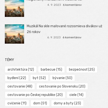
4. 9. 2023
6 komentárov
Muzikál Na skle maľované rozosmieva divákov už
26 rokov
6. 9. 2023
6 komentárov
TÉMY
architektúra
(12)
barbecue
(15)
bezpečnosť
(25)
bydlení
(22)
byt
(52)
bývanie
(50)
cestovanie
(48)
cestovanie po Slovensku
(20)
cestovanie po Českej republike
(20)
ciele
(14)
cvičenie
(11)
dom
(51)
domy a byty
(23)