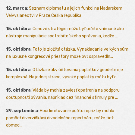
12. marca
:
Seznam diplomatu a jejich funkci na Madarskem
Velvyslanectvi v Praze,Ceska republika
15. októbra
:
Cenové stratégie môžu byť určite vnímané ako
nástroje manipulácie spotrebiteľského správania, keďže ...
15. októbra
:
Toto je zložitá otázka. Vynakladanie veľkých súm
na luxusné kongresové priestory môže byť ospravedln...
15. októbra
:
Otázka etiky účtovania poplatkov geodetmi je
komplexná. Na jednej strane, vysoké poplatky môžu byť o...
15. októbra
:
Vláda by mohla zaviesť opatrenia na podporu
dostupnosti bývania, napríklad cez finančné stimuly pre ...
29. septembra
:
Hoci limitovanie počtu repríz by mohlo
pomôcť diverzifikácii divadelného repertoáru, môže tiež
obmed...