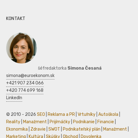
KONTAKT
šéfredaktorka
Simona Česaná
simona@euroekonom.sk
+421 907 234 066
+420 774 699 168
LinkedIn
© 2010 - 2026
SEO
|
Reklama a PR
|
Vrtuľníky
|
Autoškola
|
Reality
|
Manažment
|
Prijímáčky
|
Podnikanie
|
Financie
|
Ekonomika
|
Zdravie
|
SWOT
|
Podnikateľský plán
|
Manažment
|
Marketing
|
Kultúra
|
Skúšky
|
Obchod
|
Dovolenka