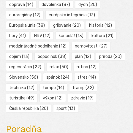
doprava
(14)
dovolenka
(87)
dych
(20)
euroregióny
(12)
európska integrácia
(13)
Európska únia
(38)
grilovanie
(20)
história
(12)
hory
(41)
HRV
(12)
kancelář
(13)
kultúra
(21)
medzinárodné podnikanie
(12)
nemovitosti
(27)
objem
(13)
odpočinok
(38)
plán
(12)
príroda
(20)
regenerácia
(22)
relax
(50)
rutina
(12)
Slovensko
(56)
spánok
(24)
stres
(14)
technika
(12)
tempo
(14)
tramp
(32)
turistika
(49)
výkon
(12)
zdravie
(19)
Česká republika
(20)
šport
(13)
Poradňa