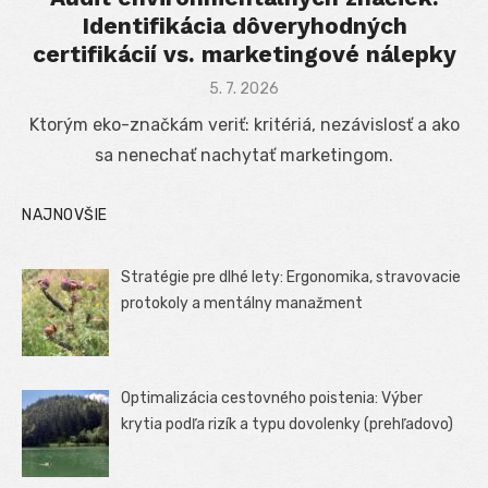
Identifikácia dôveryhodných
certifikácií vs. marketingové nálepky
Posted
5. 7. 2026
on
Ktorým eko-značkám veriť: kritériá, nezávislosť a ako
sa nenechať nachytať marketingom.
NAJNOVŠIE
Stratégie pre dlhé lety: Ergonomika, stravovacie
protokoly a mentálny manažment
Optimalizácia cestovného poistenia: Výber
krytia podľa rizík a typu dovolenky (prehľadovo)