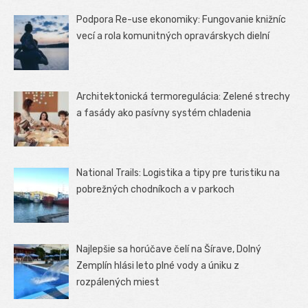
Podpora Re-use ekonomiky: Fungovanie knižníc
vecí a rola komunitných opravárskych dielní
Architektonická termoregulácia: Zelené strechy
a fasády ako pasívny systém chladenia
National Trails: Logistika a tipy pre turistiku na
pobrežných chodníkoch a v parkoch
Najlepšie sa horúčave čelí na Šírave, Dolný
Zemplín hlási leto plné vody a úniku z
rozpálených miest