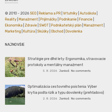
© 2010 - 2026
SEO
|
Reklama a PR
|
Vrtuľníky
|
Autoškola
|
Reality
|
Manažment
|
Prijímáčky
|
Podnikanie
|
Financie
|
Ekonomika
|
Zdravie
|
SWOT
|
Podnikateľský plán
|
Manažment
|
Marketing
|
Kultúra
|
Skúšky
|
Obchod
|
Dovolenka
NAJNOVŠIE
Stratégie pre dlhé lety: Ergonomika, stravovacie
protokoly a mentálny manažment
5. 8. 2026
Jankoš
No comments
Optimalizácia cestovného poistenia: Výber
krytia podľa rizík a typu dovolenky (prehľadovo)
2. 8. 2026
Jankoš
No comments