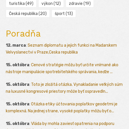
turistika
(49)
výkon
(12)
zdravie
(19)
Česká republika
(20)
šport
(13)
Poradňa
12. marca
:
Seznam diplomatu a jejich funkci na Madarskem
Velvyslanectvi v Praze,Ceska republika
15. októbra
:
Cenové stratégie môžu byť určite vnímané ako
nástroje manipulácie spotrebiteľského správania, keďže ...
15. októbra
:
Toto je zložitá otázka. Vynakladanie veľkých súm
na luxusné kongresové priestory môže byť ospravedln...
15. októbra
:
Otázka etiky účtovania poplatkov geodetmi je
komplexná. Na jednej strane, vysoké poplatky môžu byť o...
15. októbra
:
Vláda by mohla zaviesť opatrenia na podporu