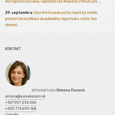
dostupnosti bývania, napríklad cez finančné stimuly pre ...
29. septembra
:
Hoci limitovanie počtu repríz by mohlo
pomôcť diverzifikácii divadelného repertoáru, môže tiež
obmed...
KONTAKT
šéfredaktorka
Simona Česaná
simona@euroekonom.sk
+421 907 234 066
+420 774 699 168
LinkedIn