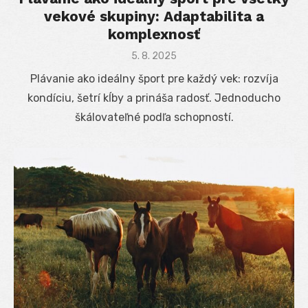
vekové skupiny: Adaptabilita a
komplexnosť
Posted
5. 8. 2025
on
Plávanie ako ideálny šport pre každý vek: rozvíja
kondíciu, šetrí kĺby a prináša radosť. Jednoducho
škálovateľné podľa schopností.