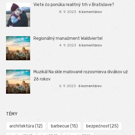
Viete čo ponúka realitný trh v Bratislave?
8. 9. 2023
6 komentárov
Regionálný manažment Waldviertel
4. 9. 2023
6 komentárov
Muzikál Na skle maľované rozosmieva divákov už
26 rokov
6. 9. 2023
6 komentárov
TÉMY
architektúra
(12)
barbecue
(15)
bezpečnosť
(25)