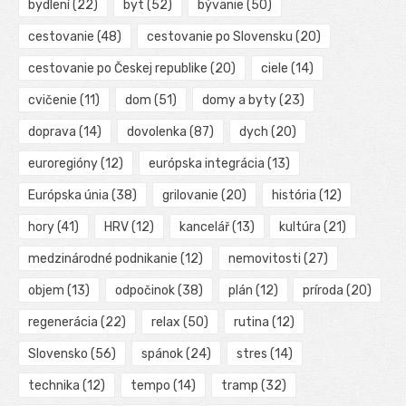
bydlení
(22)
byt
(52)
bývanie
(50)
cestovanie
(48)
cestovanie po Slovensku
(20)
cestovanie po Českej republike
(20)
ciele
(14)
cvičenie
(11)
dom
(51)
domy a byty
(23)
doprava
(14)
dovolenka
(87)
dych
(20)
euroregióny
(12)
európska integrácia
(13)
Európska únia
(38)
grilovanie
(20)
história
(12)
hory
(41)
HRV
(12)
kancelář
(13)
kultúra
(21)
medzinárodné podnikanie
(12)
nemovitosti
(27)
objem
(13)
odpočinok
(38)
plán
(12)
príroda
(20)
regenerácia
(22)
relax
(50)
rutina
(12)
Slovensko
(56)
spánok
(24)
stres
(14)
technika
(12)
tempo
(14)
tramp
(32)