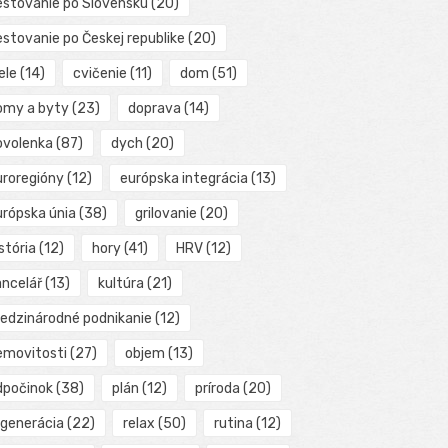
estovanie po Slovensku
(20)
estovanie po Českej republike
(20)
ele
(14)
cvičenie
(11)
dom
(51)
omy a byty
(23)
doprava
(14)
ovolenka
(87)
dych
(20)
uroregióny
(12)
európska integrácia
(13)
urópska únia
(38)
grilovanie
(20)
stória
(12)
hory
(41)
HRV
(12)
ancelář
(13)
kultúra
(21)
edzinárodné podnikanie
(12)
emovitosti
(27)
objem
(13)
dpočinok
(38)
plán
(12)
príroda
(20)
egenerácia
(22)
relax
(50)
rutina
(12)