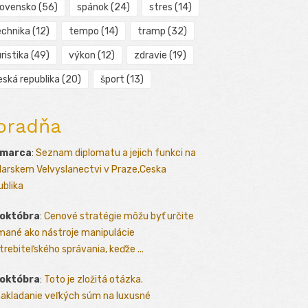
lovensko
(56)
spánok
(24)
stres
(14)
echnika
(12)
tempo
(14)
tramp
(32)
ristika
(49)
výkon
(12)
zdravie
(19)
eská republika
(20)
šport
(13)
oradňa
 marca
:
Seznam diplomatu a jejich funkci na
arskem Velvyslanectvi v Praze,Ceska
ublika
 októbra
:
Cenové stratégie môžu byť určite
mané ako nástroje manipulácie
trebiteľského správania, keďže ...
 októbra
:
Toto je zložitá otázka.
akladanie veľkých súm na luxusné