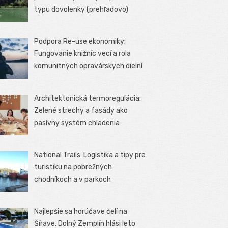
typu dovolenky (prehľadovo)
Podpora Re-use ekonomiky:
Fungovanie knižníc vecí a rola
komunitných opravárskych dielní
Architektonická termoregulácia:
Zelené strechy a fasády ako
pasívny systém chladenia
National Trails: Logistika a tipy pre
turistiku na pobrežných
chodníkoch a v parkoch
Najlepšie sa horúčave čelí na
Šírave, Dolný Zemplín hlási leto