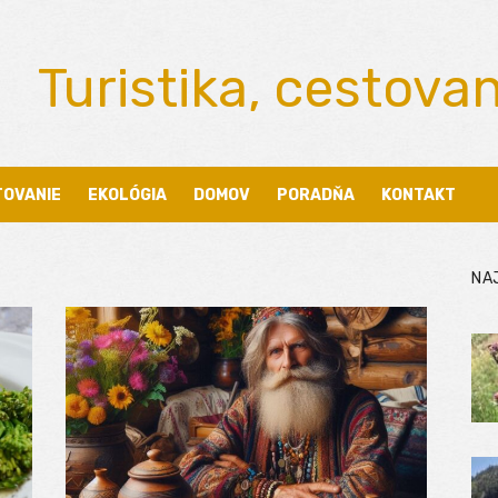
Turistika, cestova
TOVANIE
EKOLÓGIA
DOMOV
PORADŇA
KONTAKT
NA