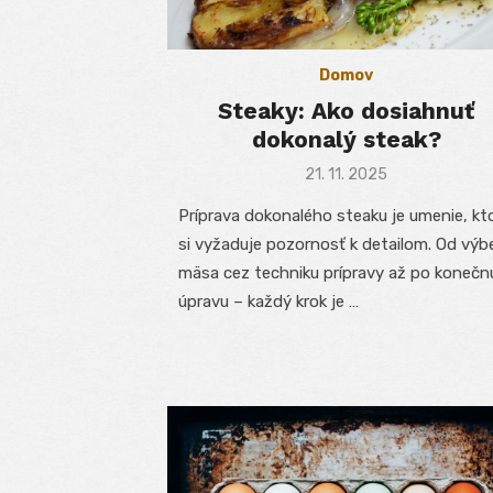
Domov
Steaky: Ako dosiahnuť
dokonalý steak?
Posted
21. 11. 2025
on
Príprava dokonalého steaku je umenie, kt
si vyžaduje pozornosť k detailom. Od výb
mäsa cez techniku prípravy až po konečn
úpravu – každý krok je …