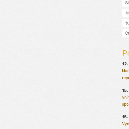
S
t
tu
Č
P
12.
Mad
rep
15.
vní
spo
15.
Vyn