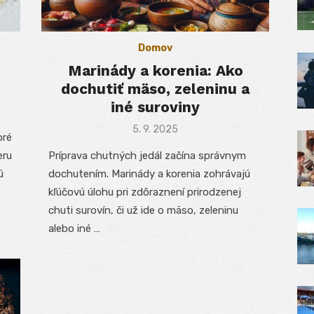
Domov
Marinády a korenia: Ako
dochutiť mäso, zeleninu a
iné suroviny
Posted
5. 9. 2025
oré
on
eru
Príprava chutných jedál začína správnym
ú
dochutením. Marinády a korenia zohrávajú
kľúčovú úlohu pri zdôraznení prirodzenej
chuti surovín, či už ide o mäso, zeleninu
alebo iné …