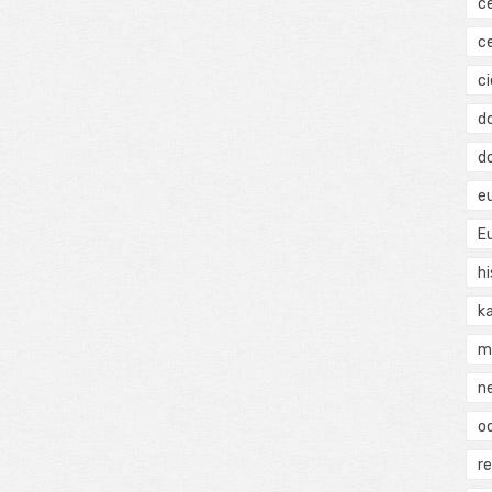
c
c
ci
d
d
e
E
hi
k
m
n
o
r