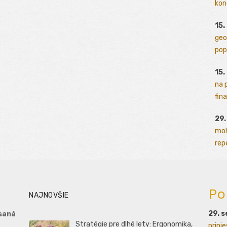
kon
15.
geo
pop
15.
na 
fina
29
moh
rep
Po
NAJNOVŠIE
29. 
saná
Stratégie pre dlhé lety: Ergonomika,
prini