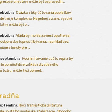
gresové priestory môže byť ospravedln...
 októbra
:
Otázka etiky účtovania poplatkov
detmi je komplexná. Na jednej strane, vysoké
latky môžu byť o...
 októbra
:
Vláda by mohla zaviesť opatrenia
podporu dostupnosti bývania, napríklad cez
nčné stimuly pre ...
. septembra
:
Hoci limitovanie počtu repríz by
lo pomôcť diverzifikácii divadelného
ertoáru, môže tiež obmed...
radňa
septembra
:
Hoci frankistická diktatúra
esla určité hospodárske stabilizácie, dlhodobo