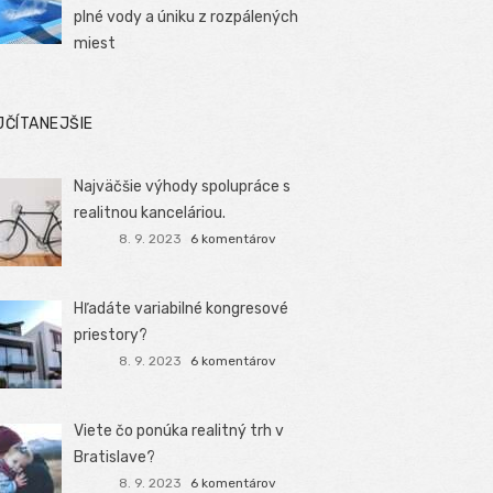
plné vody a úniku z rozpálených
miest
JČÍTANEJŠIE
Najväčšie výhody spolupráce s
realitnou kanceláriou.
8. 9. 2023
6 komentárov
Hľadáte variabilné kongresové
priestory?
8. 9. 2023
6 komentárov
Viete čo ponúka realitný trh v
Bratislave?
8. 9. 2023
6 komentárov