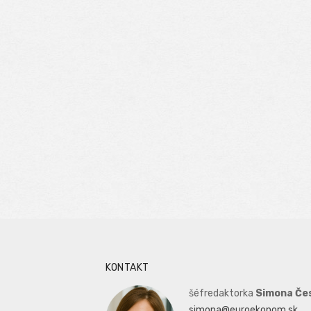
KONTAKT
šéfredaktorka
Simona Če
simona@euroekonom.sk