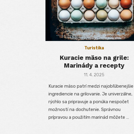
Turistika
Kuracie mäso na grile:
Marinády a recepty
Posted
11. 4. 2025
on
Kuracie mäso patrí medzi najobľúbenejšie
ingrediencie na grilovanie. Je univerzálne,
rýchlo sa pripravuje a ponúka nespočet
možností na dochutenie. Správnou
prípravou a použitím marinád môžete …