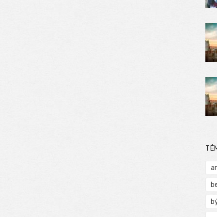
TÉ
a
b
b