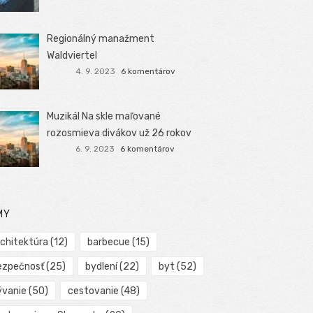
Regionálný manažment
Waldviertel
4. 9. 2023
6 komentárov
Muzikál Na skle maľované
rozosmieva divákov už 26 rokov
6. 9. 2023
6 komentárov
MY
rchitektúra
(12)
barbecue
(15)
ezpečnosť
(25)
bydlení
(22)
byt
(52)
ývanie
(50)
cestovanie
(48)