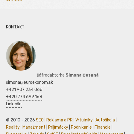
KONTAKT
šéfredaktorka
Simona Česaná
simona@euroekonom.sk
+421 907 234 066
+420 774 699 168
LinkedIn
© 2010 - 2026
SEO
|
Reklama a PR
|
Vrtuľníky
|
Autoškola
|
Reality
|
Manažment
|
Prijímáčky
|
Podnikanie
|
Financie
|