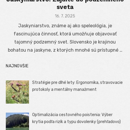
sveta
Posted
16. 7. 2025
on
Jaskyniarstvo, známe aj ako speleológia, je
fascinujúca činnosť, ktorá umožňuje objavovať
tajomný podzemný svet. Slovensko je krajinou
bohatou na jaskyne, z ktorých mnohé sú prístupné …
NAJNOVŠIE
Stratégie pre dlhé lety: Ergonomika, stravovacie
protokoly a mentálny manažment
Optimalizácia cestovného poistenia: Výber
krytia podľa rizík a typu dovolenky (prehľadovo)