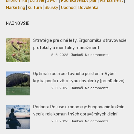
Ekonomika
|
Zdravie
|
SWOT
|
Podnikateľský plán
|
Manažment
|
Marketing
|
Kultúra
|
Skúšky
|
Obchod
|
Dovolenka
NAJNOVŠIE
Stratégie pre dlhé lety: Ergonomika, stravovacie
protokoly a mentálny manažment
5. 8. 2026
Jankoš
No comments
Optimalizácia cestovného poistenia: Výber
krytia podľa rizík a typu dovolenky (prehľadovo)
2. 8. 2026
Jankoš
No comments
Podpora Re-use ekonomiky: Fungovanie knižníc
vecí a rola komunitných opravárskych dielní
2. 8. 2026
Jankoš
No comments