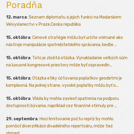
Poradňa
12. marca
:
Seznam diplomatu a jejich funkci na Madarskem
Velvyslanectvi v Praze,Ceska republika
15. októbra
:
Cenové stratégie môžu byť určite vnímané ako
nástroje manipulácie spotrebiteľského správania, keďže ...
15. októbra
:
Toto je zložitá otázka. Vynakladanie veľkých súm
na luxusné kongresové priestory môže byť ospravedln...
15. októbra
:
Otázka etiky účtovania poplatkov geodetmi je
komplexná. Na jednej strane, vysoké poplatky môžu byť o...
15. októbra
:
Vláda by mohla zaviesť opatrenia na podporu
dostupnosti bývania, napríklad cez finančné stimuly pre ...
29. septembra
:
Hoci limitovanie počtu repríz by mohlo
pomôcť diverzifikácii divadelného repertoáru, môže tiež
obmed...