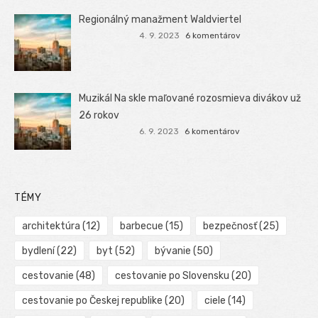
Regionálný manažment Waldviertel
4. 9. 2023
6 komentárov
Muzikál Na skle maľované rozosmieva divákov už
26 rokov
6. 9. 2023
6 komentárov
TÉMY
architektúra
(12)
barbecue
(15)
bezpečnosť
(25)
bydlení
(22)
byt
(52)
bývanie
(50)
cestovanie
(48)
cestovanie po Slovensku
(20)
cestovanie po Českej republike
(20)
ciele
(14)