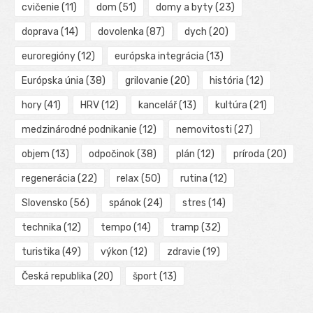
cvičenie
(11)
dom
(51)
domy a byty
(23)
doprava
(14)
dovolenka
(87)
dych
(20)
euroregióny
(12)
európska integrácia
(13)
Európska únia
(38)
grilovanie
(20)
história
(12)
hory
(41)
HRV
(12)
kancelář
(13)
kultúra
(21)
medzinárodné podnikanie
(12)
nemovitosti
(27)
objem
(13)
odpočinok
(38)
plán
(12)
príroda
(20)
regenerácia
(22)
relax
(50)
rutina
(12)
Slovensko
(56)
spánok
(24)
stres
(14)
technika
(12)
tempo
(14)
tramp
(32)
turistika
(49)
výkon
(12)
zdravie
(19)
Česká republika
(20)
šport
(13)