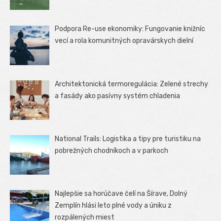
Podpora Re-use ekonomiky: Fungovanie knižníc
vecí a rola komunitných opravárskych dielní
Architektonická termoregulácia: Zelené strechy
a fasády ako pasívny systém chladenia
National Trails: Logistika a tipy pre turistiku na
pobrežných chodníkoch a v parkoch
Najlepšie sa horúčave čelí na Šírave, Dolný
Zemplín hlási leto plné vody a úniku z
rozpálených miest