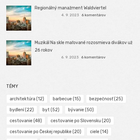
Regionálný manažment Waldviertel
4. 9. 2023
6 komentárov
Muzikál Na skle maľované rozosmieva divákov už
26 rokov
6. 9. 2023
6 komentárov
TÉMY
architektúra
(12)
barbecue
(15)
bezpečnosť
(25)
bydlení
(22)
byt
(52)
bývanie
(50)
cestovanie
(48)
cestovanie po Slovensku
(20)
cestovanie po Českej republike
(20)
ciele
(14)