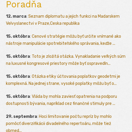
Poradňa
12. marca
:
Seznam diplomatu a jejich funkci na Madarskem
Velvyslanectvi v Praze,Ceska republika
15. októbra
:
Cenové stratégie môžu byť určite vnímané ako
nástroje manipulácie spotrebiteľského správania, keďže ...
15. októbra
:
Toto je zložitá otázka. Vynakladanie veľkých súm
na luxusné kongresové priestory môže byť ospravedln...
15. októbra
:
Otázka etiky účtovania poplatkov geodetmi je
komplexná. Na jednej strane, vysoké poplatky môžu byť o...
15. októbra
:
Vláda by mohla zaviesť opatrenia na podporu
dostupnosti bývania, napríklad cez finančné stimuly pre ...
29. septembra
:
Hoci limitovanie počtu repríz by mohlo
pomôcť diverzifikácii divadelného repertoáru, môže tiež
obmed...