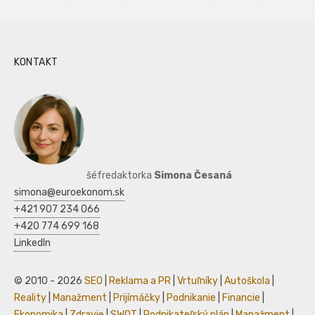
KONTAKT
šéfredaktorka
Simona Česaná
simona@euroekonom.sk
+421 907 234 066
+420 774 699 168
LinkedIn
© 2010 - 2026
SEO
|
Reklama a PR
|
Vrtuľníky
|
Autoškola
|
Reality
|
Manažment
|
Prijímáčky
|
Podnikanie
|
Financie
|
Ekonomika
|
Zdravie
|
SWOT
|
Podnikateľský plán
|
Manažment
|