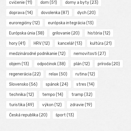
cvičenie
(11)
dom
(51)
domy a byty
(23)
doprava
(14)
dovolenka
(87)
dych
(20)
euroregióny
(12)
európska integrácia
(13)
Európska únia
(38)
grilovanie
(20)
história
(12)
hory
(41)
HRV
(12)
kancelář
(13)
kultúra
(21)
medzinárodné podnikanie
(12)
nemovitosti
(27)
objem
(13)
odpočinok
(38)
plán
(12)
príroda
(20)
regenerácia
(22)
relax
(50)
rutina
(12)
Slovensko
(56)
spánok
(24)
stres
(14)
technika
(12)
tempo
(14)
tramp
(32)
turistika
(49)
výkon
(12)
zdravie
(19)
Česká republika
(20)
šport
(13)