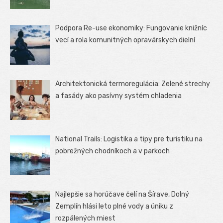
Podpora Re-use ekonomiky: Fungovanie knižníc
vecí a rola komunitných opravárskych dielní
Architektonická termoregulácia: Zelené strechy
a fasády ako pasívny systém chladenia
National Trails: Logistika a tipy pre turistiku na
pobrežných chodníkoch a v parkoch
Najlepšie sa horúčave čelí na Šírave, Dolný
Zemplín hlási leto plné vody a úniku z
rozpálených miest