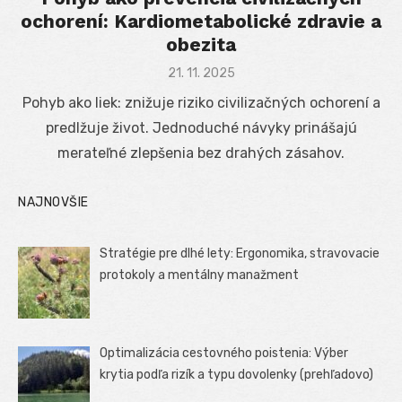
ochorení: Kardiometabolické zdravie a
obezita
Posted
21. 11. 2025
on
Pohyb ako liek: znižuje riziko civilizačných ochorení a
predlžuje život. Jednoduché návyky prinášajú
merateľné zlepšenia bez drahých zásahov.
NAJNOVŠIE
Stratégie pre dlhé lety: Ergonomika, stravovacie
protokoly a mentálny manažment
Optimalizácia cestovného poistenia: Výber
krytia podľa rizík a typu dovolenky (prehľadovo)