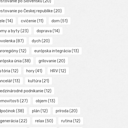
estovanie po Slovensku
(20)
estovanie po Českej republike
(20)
ele
(14)
cvičenie
(11)
dom
(51)
omy a byty
(23)
doprava
(14)
ovolenka
(87)
dych
(20)
uroregióny
(12)
európska integrácia
(13)
urópska únia
(38)
grilovanie
(20)
stória
(12)
hory
(41)
HRV
(12)
ancelář
(13)
kultúra
(21)
edzinárodné podnikanie
(12)
emovitosti
(27)
objem
(13)
dpočinok
(38)
plán
(12)
príroda
(20)
egenerácia
(22)
relax
(50)
rutina
(12)