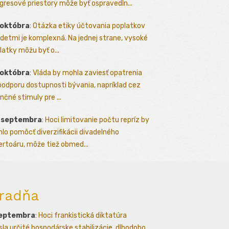
gresové priestory môže byť ospravedln...
 októbra
:
Otázka etiky účtovania poplatkov
detmi je komplexná. Na jednej strane, vysoké
latky môžu byť o...
 októbra
:
Vláda by mohla zaviesť opatrenia
podporu dostupnosti bývania, napríklad cez
nčné stimuly pre ...
. septembra
:
Hoci limitovanie počtu repríz by
lo pomôcť diverzifikácii divadelného
ertoáru, môže tiež obmed...
radňa
septembra
:
Hoci frankistická diktatúra
esla určité hospodárske stabilizácie, dlhodobo