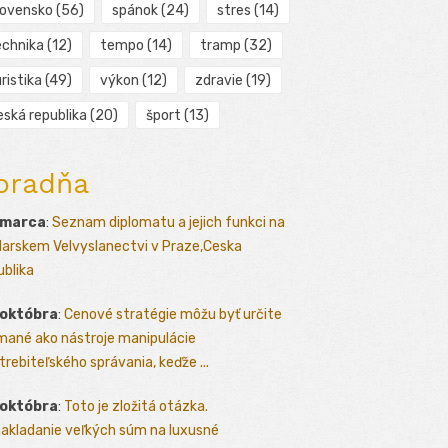
lovensko
(56)
spánok
(24)
stres
(14)
echnika
(12)
tempo
(14)
tramp
(32)
ristika
(49)
výkon
(12)
zdravie
(19)
eská republika
(20)
šport
(13)
oradňa
 marca
:
Seznam diplomatu a jejich funkci na
arskem Velvyslanectvi v Praze,Ceska
ublika
 októbra
:
Cenové stratégie môžu byť určite
mané ako nástroje manipulácie
trebiteľského správania, keďže ...
 októbra
:
Toto je zložitá otázka.
akladanie veľkých súm na luxusné