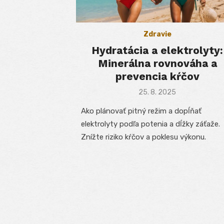
Zdravie
Hydratácia a elektrolyty:
Minerálna rovnováha a
prevencia kŕčov
Posted
25. 8. 2025
on
Ako plánovať pitný režim a dopĺňať
elektrolyty podľa potenia a dĺžky záťaže.
Znížte riziko kŕčov a poklesu výkonu.