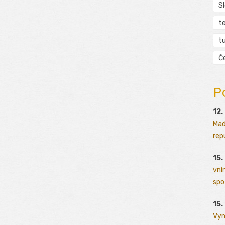
S
t
tu
Č
P
12.
Mad
rep
15.
vní
spo
15.
Vyn