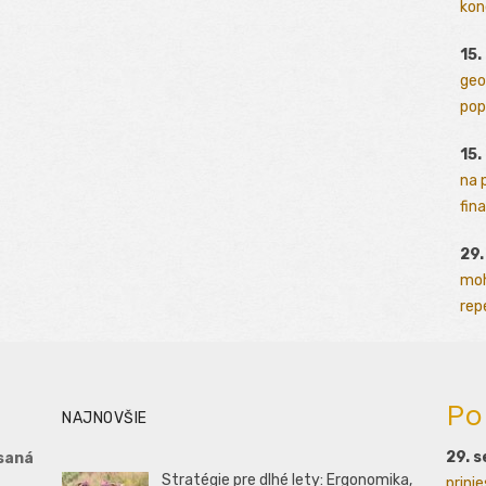
kon
15.
geo
pop
15.
na 
fina
29
moh
rep
Po
NAJNOVŠIE
29. 
saná
Stratégie pre dlhé lety: Ergonomika,
prini