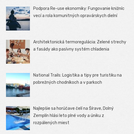
Podpora Re-use ekonomiky: Fungovanie knižníc
vecí a rola komunitných opravárskych dielní
Architektonická termoregulácia: Zelené strechy
a fasády ako pasívny systém chladenia
National Trails: Logistika a tipy pre turistiku na
pobrežných chodníkoch a v parkoch
Najlepšie sa horúčave čelí na Šírave, Dolný
Zemplín hlási leto plné vody a úniku z
rozpálených miest