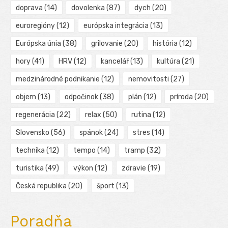
doprava
(14)
dovolenka
(87)
dych
(20)
euroregióny
(12)
európska integrácia
(13)
Európska únia
(38)
grilovanie
(20)
história
(12)
hory
(41)
HRV
(12)
kancelář
(13)
kultúra
(21)
medzinárodné podnikanie
(12)
nemovitosti
(27)
objem
(13)
odpočinok
(38)
plán
(12)
príroda
(20)
regenerácia
(22)
relax
(50)
rutina
(12)
Slovensko
(56)
spánok
(24)
stres
(14)
technika
(12)
tempo
(14)
tramp
(32)
turistika
(49)
výkon
(12)
zdravie
(19)
Česká republika
(20)
šport
(13)
Poradňa