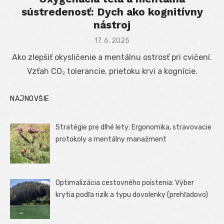
sústredenosť: Dych ako kognitívny
nástroj
Posted
17. 6. 2025
on
Ako zlepšiť okysličenie a mentálnu ostrosť pri cvičení.
Vzťah CO₂ tolerancie, prietoku krvi a kognície.
NAJNOVŠIE
Stratégie pre dlhé lety: Ergonomika, stravovacie
protokoly a mentálny manažment
Optimalizácia cestovného poistenia: Výber
krytia podľa rizík a typu dovolenky (prehľadovo)