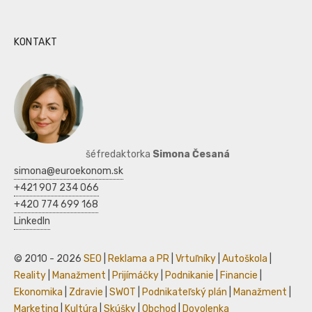
KONTAKT
šéfredaktorka
Simona Česaná
simona@euroekonom.sk
+421 907 234 066
+420 774 699 168
LinkedIn
© 2010 - 2026
SEO
|
Reklama a PR
|
Vrtuľníky
|
Autoškola
|
Reality
|
Manažment
|
Prijímáčky
|
Podnikanie
|
Financie
|
Ekonomika
|
Zdravie
|
SWOT
|
Podnikateľský plán
|
Manažment
|
Marketing
|
Kultúra
|
Skúšky
|
Obchod
|
Dovolenka