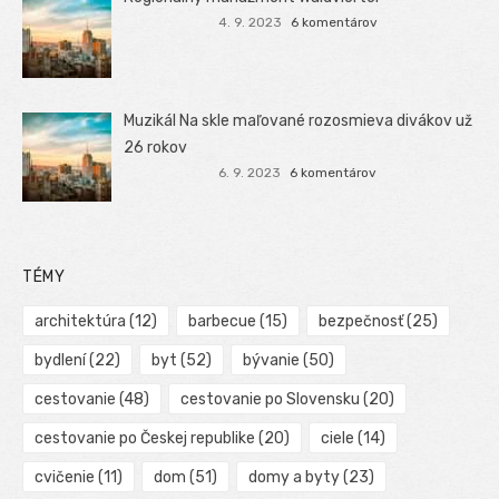
4. 9. 2023
6 komentárov
Muzikál Na skle maľované rozosmieva divákov už
26 rokov
6. 9. 2023
6 komentárov
TÉMY
architektúra
(12)
barbecue
(15)
bezpečnosť
(25)
bydlení
(22)
byt
(52)
bývanie
(50)
cestovanie
(48)
cestovanie po Slovensku
(20)
cestovanie po Českej republike
(20)
ciele
(14)
cvičenie
(11)
dom
(51)
domy a byty
(23)