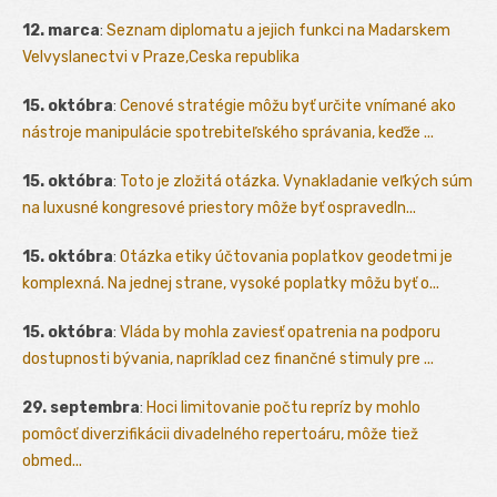
12. marca
:
Seznam diplomatu a jejich funkci na Madarskem
Velvyslanectvi v Praze,Ceska republika
15. októbra
:
Cenové stratégie môžu byť určite vnímané ako
nástroje manipulácie spotrebiteľského správania, keďže ...
15. októbra
:
Toto je zložitá otázka. Vynakladanie veľkých súm
na luxusné kongresové priestory môže byť ospravedln...
15. októbra
:
Otázka etiky účtovania poplatkov geodetmi je
komplexná. Na jednej strane, vysoké poplatky môžu byť o...
15. októbra
:
Vláda by mohla zaviesť opatrenia na podporu
dostupnosti bývania, napríklad cez finančné stimuly pre ...
29. septembra
:
Hoci limitovanie počtu repríz by mohlo
pomôcť diverzifikácii divadelného repertoáru, môže tiež
obmed...