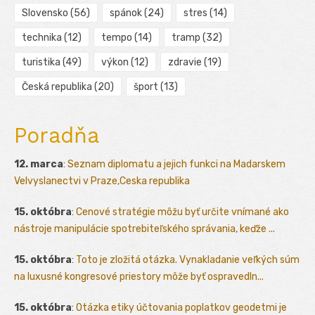
Slovensko
(56)
spánok
(24)
stres
(14)
technika
(12)
tempo
(14)
tramp
(32)
turistika
(49)
výkon
(12)
zdravie
(19)
Česká republika
(20)
šport
(13)
Poradňa
12. marca
:
Seznam diplomatu a jejich funkci na Madarskem
Velvyslanectvi v Praze,Ceska republika
15. októbra
:
Cenové stratégie môžu byť určite vnímané ako
nástroje manipulácie spotrebiteľského správania, keďže ...
15. októbra
:
Toto je zložitá otázka. Vynakladanie veľkých súm
na luxusné kongresové priestory môže byť ospravedln...
15. októbra
:
Otázka etiky účtovania poplatkov geodetmi je