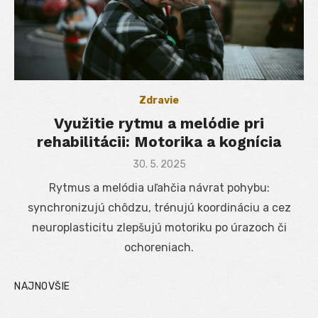
Zdravie
Využitie rytmu a melódie pri
rehabilitácii: Motorika a kognícia
Posted
30. 5. 2025
on
Rytmus a melódia uľahčia návrat pohybu:
synchronizujú chôdzu, trénujú koordináciu a cez
neuroplasticitu zlepšujú motoriku po úrazoch či
ochoreniach.
NAJNOVŠIE