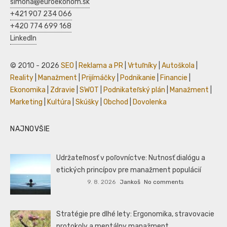
simona@euroekonom.sk
+421 907 234 066
+420 774 699 168
LinkedIn
© 2010 - 2026
SEO
|
Reklama a PR
|
Vrtuľníky
|
Autoškola
|
Reality
|
Manažment
|
Prijímáčky
|
Podnikanie
|
Financie
|
Ekonomika
|
Zdravie
|
SWOT
|
Podnikateľský plán
|
Manažment
|
Marketing
|
Kultúra
|
Skúšky
|
Obchod
|
Dovolenka
NAJNOVŠIE
Udržateľnosť v poľovníctve: Nutnosť dialógu a
etických princípov pre manažment populácií
9. 8. 2026
Jankoš
No comments
Stratégie pre dlhé lety: Ergonomika, stravovacie
protokoly a mentálny manažment