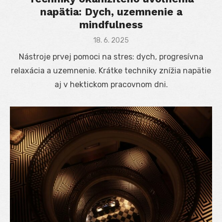
napätia: Dych, uzemnenie a
mindfulness
Posted
18. 6. 2025
on
Nástroje prvej pomoci na stres: dych, progresívna
relaxácia a uzemnenie. Krátke techniky znížia napätie
aj v hektickom pracovnom dni.