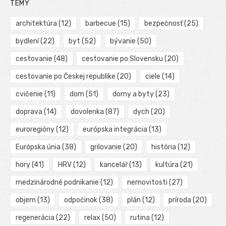
TÉMY
architektúra
(12)
barbecue
(15)
bezpečnosť
(25)
bydlení
(22)
byt
(52)
bývanie
(50)
cestovanie
(48)
cestovanie po Slovensku
(20)
cestovanie po Českej republike
(20)
ciele
(14)
cvičenie
(11)
dom
(51)
domy a byty
(23)
doprava
(14)
dovolenka
(87)
dych
(20)
euroregióny
(12)
európska integrácia
(13)
Európska únia
(38)
grilovanie
(20)
história
(12)
hory
(41)
HRV
(12)
kancelář
(13)
kultúra
(21)
medzinárodné podnikanie
(12)
nemovitosti
(27)
objem
(13)
odpočinok
(38)
plán
(12)
príroda
(20)
regenerácia
(22)
relax
(50)
rutina
(12)