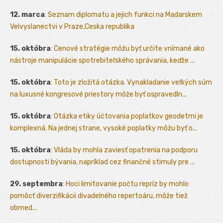
12. marca
:
Seznam diplomatu a jejich funkci na Madarskem
Velvyslanectvi v Praze,Ceska republika
15. októbra
:
Cenové stratégie môžu byť určite vnímané ako
nástroje manipulácie spotrebiteľského správania, keďže ...
15. októbra
:
Toto je zložitá otázka. Vynakladanie veľkých súm
na luxusné kongresové priestory môže byť ospravedln...
15. októbra
:
Otázka etiky účtovania poplatkov geodetmi je
komplexná. Na jednej strane, vysoké poplatky môžu byť o...
15. októbra
:
Vláda by mohla zaviesť opatrenia na podporu
dostupnosti bývania, napríklad cez finančné stimuly pre ...
29. septembra
:
Hoci limitovanie počtu repríz by mohlo
pomôcť diverzifikácii divadelného repertoáru, môže tiež
obmed...