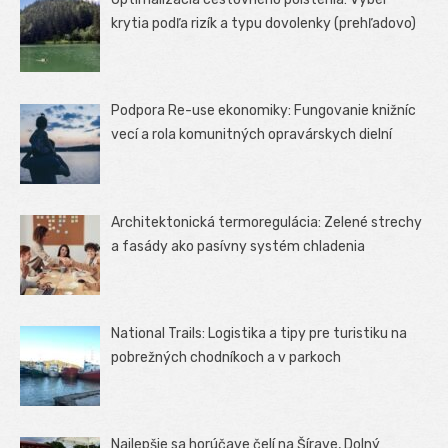
krytia podľa rizík a typu dovolenky (prehľadovo)
Podpora Re-use ekonomiky: Fungovanie knižníc
vecí a rola komunitných opravárskych dielní
Architektonická termoregulácia: Zelené strechy
a fasády ako pasívny systém chladenia
National Trails: Logistika a tipy pre turistiku na
pobrežných chodníkoch a v parkoch
Najlepšie sa horúčave čelí na Šírave, Dolný