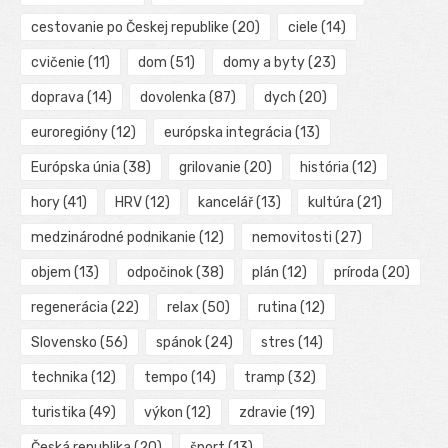
cestovanie po Českej republike
(20)
ciele
(14)
cvičenie
(11)
dom
(51)
domy a byty
(23)
doprava
(14)
dovolenka
(87)
dych
(20)
euroregióny
(12)
európska integrácia
(13)
Európska únia
(38)
grilovanie
(20)
história
(12)
hory
(41)
HRV
(12)
kancelář
(13)
kultúra
(21)
medzinárodné podnikanie
(12)
nemovitosti
(27)
objem
(13)
odpočinok
(38)
plán
(12)
príroda
(20)
regenerácia
(22)
relax
(50)
rutina
(12)
Slovensko
(56)
spánok
(24)
stres
(14)
technika
(12)
tempo
(14)
tramp
(32)
turistika
(49)
výkon
(12)
zdravie
(19)
Česká republika
(20)
šport
(13)