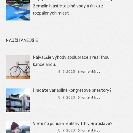
Zemplín hlási leto plné vody a úniku z
rozpálených miest
NAJČÍTANEJŠIE
Najväčšie výhody spolupráce s realitnou
kanceláriou.
8. 9. 2023
6 komentárov
Hľadáte variabilné kongresové priestory?
8. 9. 2023
6 komentárov
Viete čo ponúka realitný trh v Bratislave?
8. 9. 2023
6 komentárov