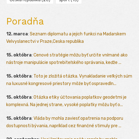
Poradňa
12. marca
:
Seznam diplomatu a jejich funkci na Madarskem
Velvyslanectvi v Praze,Ceska republika
15. októbra
:
Cenové stratégie môžu byť určite vnímané ako
nástroje manipulácie spotrebiteľského správania, keďže ...
15. októbra
:
Toto je zložitá otázka. Vynakladanie veľkých súm
na luxusné kongresové priestory môže byť ospravedln...
15. októbra
:
Otázka etiky účtovania poplatkov geodetmi je
komplexná. Na jednej strane, vysoké poplatky môžu byť o...
15. októbra
:
Vláda by mohla zaviesť opatrenia na podporu
dostupnosti bývania, napríklad cez finančné stimuly pre ...