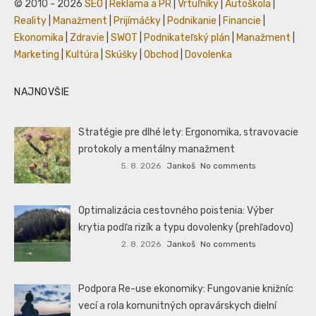
© 2010 - 2026
SEO
|
Reklama a PR
|
Vrtuľníky
|
Autoškola
|
Reality
|
Manažment
|
Prijímáčky
|
Podnikanie
|
Financie
|
Ekonomika
|
Zdravie
|
SWOT
|
Podnikateľský plán
|
Manažment
|
Marketing
|
Kultúra
|
Skúšky
|
Obchod
|
Dovolenka
NAJNOVŠIE
Stratégie pre dlhé lety: Ergonomika, stravovacie
protokoly a mentálny manažment
5. 8. 2026
Jankoš
No comments
Optimalizácia cestovného poistenia: Výber
krytia podľa rizík a typu dovolenky (prehľadovo)
2. 8. 2026
Jankoš
No comments
Podpora Re-use ekonomiky: Fungovanie knižníc
vecí a rola komunitných opravárskych dielní