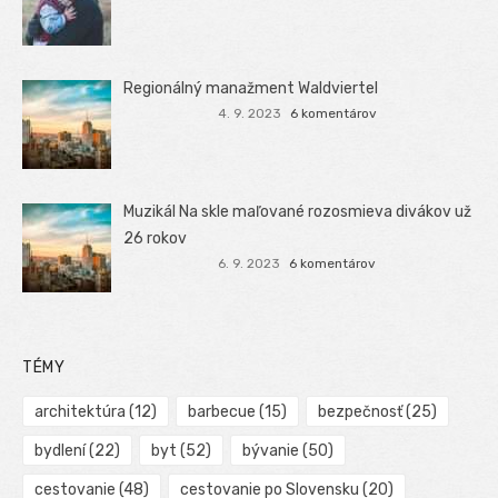
Regionálný manažment Waldviertel
4. 9. 2023
6 komentárov
Muzikál Na skle maľované rozosmieva divákov už
26 rokov
6. 9. 2023
6 komentárov
TÉMY
architektúra
(12)
barbecue
(15)
bezpečnosť
(25)
bydlení
(22)
byt
(52)
bývanie
(50)
cestovanie
(48)
cestovanie po Slovensku
(20)