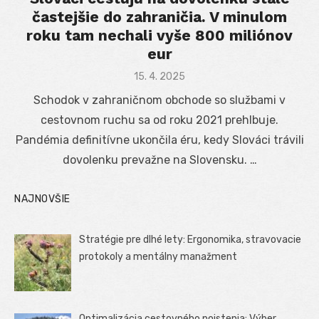
častejšie do zahraničia. V minulom
roku tam nechali vyše 800 miliónov
eur
Posted
15. 4. 2025
on
Schodok v zahraničnom obchode so službami v
cestovnom ruchu sa od roku 2021 prehlbuje.
Pandémia definitívne ukončila éru, kedy Slováci trávili
dovolenku prevažne na Slovensku. …
NAJNOVŠIE
Stratégie pre dlhé lety: Ergonomika, stravovacie
protokoly a mentálny manažment
Optimalizácia cestovného poistenia: Výber