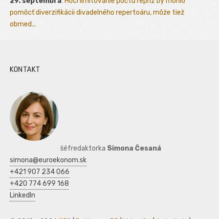
29. septembra
:
Hoci limitovanie počtu repríz by mohlo
pomôcť diverzifikácii divadelného repertoáru, môže tiež
obmed...
KONTAKT
šéfredaktorka
Simona Česaná
simona@euroekonom.sk
+421 907 234 066
+420 774 699 168
LinkedIn