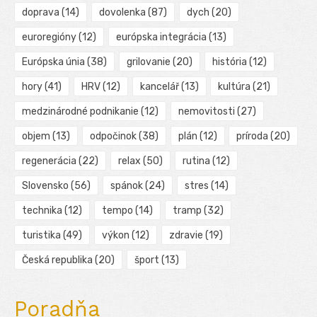
doprava
(14)
dovolenka
(87)
dych
(20)
euroregióny
(12)
európska integrácia
(13)
Európska únia
(38)
grilovanie
(20)
história
(12)
hory
(41)
HRV
(12)
kancelář
(13)
kultúra
(21)
medzinárodné podnikanie
(12)
nemovitosti
(27)
objem
(13)
odpočinok
(38)
plán
(12)
príroda
(20)
regenerácia
(22)
relax
(50)
rutina
(12)
Slovensko
(56)
spánok
(24)
stres
(14)
technika
(12)
tempo
(14)
tramp
(32)
turistika
(49)
výkon
(12)
zdravie
(19)
Česká republika
(20)
šport
(13)
Poradňa