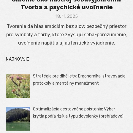
Tvorba a psychické uvoľnenie
Posted
18. 11. 2025
on
Tvorenie dá hlas emóciám bez slov: bezpečný priestor
pre symboly a farby, ktoré zvyšujú seba-porozumenie,
uvoľnenie napätia aj autentické vyjadrenie.
NAJNOVŠIE
Stratégie pre dlhé lety: Ergonomika, stravovacie
protokoly a mentálny manažment
Optimalizácia cestovného poistenia: Výber
krytia podľa rizík a typu dovolenky (prehľadovo)