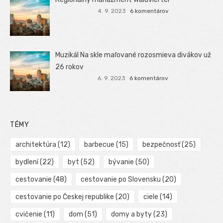
4. 9. 2023
6 komentárov
Muzikál Na skle maľované rozosmieva divákov už
26 rokov
6. 9. 2023
6 komentárov
TÉMY
architektúra
(12)
barbecue
(15)
bezpečnosť
(25)
bydlení
(22)
byt
(52)
bývanie
(50)
cestovanie
(48)
cestovanie po Slovensku
(20)
cestovanie po Českej republike
(20)
ciele
(14)
cvičenie
(11)
dom
(51)
domy a byty
(23)