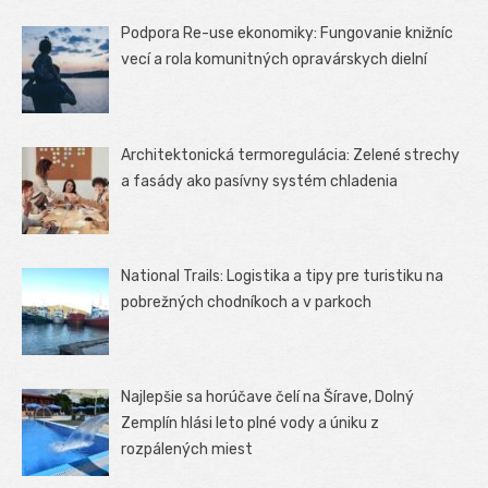
Podpora Re-use ekonomiky: Fungovanie knižníc
vecí a rola komunitných opravárskych dielní
Architektonická termoregulácia: Zelené strechy
a fasády ako pasívny systém chladenia
National Trails: Logistika a tipy pre turistiku na
pobrežných chodníkoch a v parkoch
Najlepšie sa horúčave čelí na Šírave, Dolný
Zemplín hlási leto plné vody a úniku z
rozpálených miest