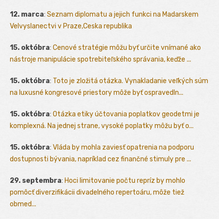
12. marca
:
Seznam diplomatu a jejich funkci na Madarskem
Velvyslanectvi v Praze,Ceska republika
15. októbra
:
Cenové stratégie môžu byť určite vnímané ako
nástroje manipulácie spotrebiteľského správania, keďže ...
15. októbra
:
Toto je zložitá otázka. Vynakladanie veľkých súm
na luxusné kongresové priestory môže byť ospravedln...
15. októbra
:
Otázka etiky účtovania poplatkov geodetmi je
komplexná. Na jednej strane, vysoké poplatky môžu byť o...
15. októbra
:
Vláda by mohla zaviesť opatrenia na podporu
dostupnosti bývania, napríklad cez finančné stimuly pre ...
29. septembra
:
Hoci limitovanie počtu repríz by mohlo
pomôcť diverzifikácii divadelného repertoáru, môže tiež
obmed...