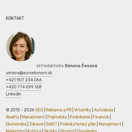
KONTAKT
šéfredaktorka
Simona Česaná
simona@euroekonom.sk
+421 907 234 066
+420 774 699 168
LinkedIn
© 2010 - 2026
SEO
|
Reklama a PR
|
Vrtuľníky
|
Autoškola
|
Reality
|
Manažment
|
Prijímáčky
|
Podnikanie
|
Financie
|
Ekonomika
|
Zdravie
|
SWOT
|
Podnikateľský plán
|
Manažment
|
Marketing
|
Kultúra
|
Skúšky
|
Obchod
|
Dovolenka