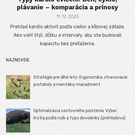
plávanie – komparácia a prínosy
Posted
11. 12. 2025
on
Prehľad kardio aktivít podľa cieľov a kĺbovej záťaže.
Ako voliť štýl, dĺžku a intervaly, aby ste budovali
kapacitu bez preťaženia.
NAJNOVŠIE
Stratégie pre dlhé lety: Ergonomika, stravovacie
protokoly a mentálny manažment
Optimalizácia cestovného poistenia: Výber
krytia podľa rizík a typu dovolenky (prehľadovo)