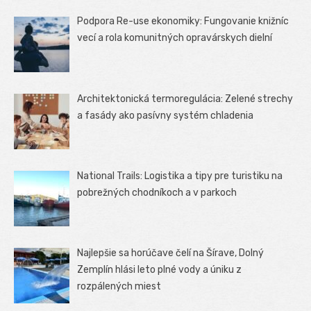
Podpora Re-use ekonomiky: Fungovanie knižníc
vecí a rola komunitných opravárskych dielní
Architektonická termoregulácia: Zelené strechy
a fasády ako pasívny systém chladenia
National Trails: Logistika a tipy pre turistiku na
pobrežných chodníkoch a v parkoch
Najlepšie sa horúčave čelí na Šírave, Dolný
Zemplín hlási leto plné vody a úniku z
rozpálených miest