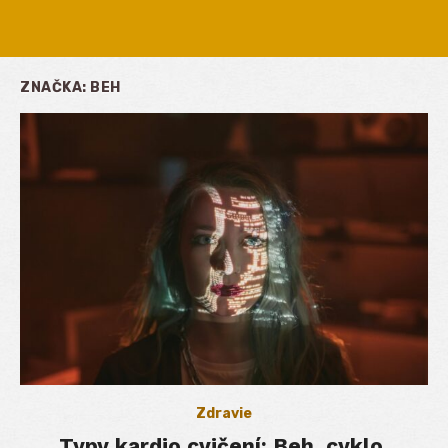
ZNAČKA:
BEH
Zdravie
Typy kardio cvičení: Beh, cyklo,