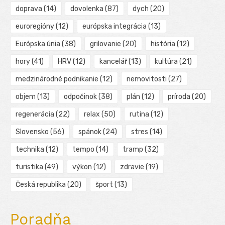
doprava
(14)
dovolenka
(87)
dych
(20)
euroregióny
(12)
európska integrácia
(13)
Európska únia
(38)
grilovanie
(20)
história
(12)
hory
(41)
HRV
(12)
kancelář
(13)
kultúra
(21)
medzinárodné podnikanie
(12)
nemovitosti
(27)
objem
(13)
odpočinok
(38)
plán
(12)
príroda
(20)
regenerácia
(22)
relax
(50)
rutina
(12)
Slovensko
(56)
spánok
(24)
stres
(14)
technika
(12)
tempo
(14)
tramp
(32)
turistika
(49)
výkon
(12)
zdravie
(19)
Česká republika
(20)
šport
(13)
Poradňa