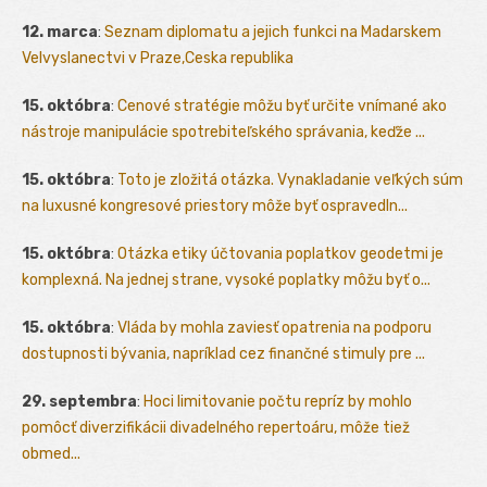
12. marca
:
Seznam diplomatu a jejich funkci na Madarskem
Velvyslanectvi v Praze,Ceska republika
15. októbra
:
Cenové stratégie môžu byť určite vnímané ako
nástroje manipulácie spotrebiteľského správania, keďže ...
15. októbra
:
Toto je zložitá otázka. Vynakladanie veľkých súm
na luxusné kongresové priestory môže byť ospravedln...
15. októbra
:
Otázka etiky účtovania poplatkov geodetmi je
komplexná. Na jednej strane, vysoké poplatky môžu byť o...
15. októbra
:
Vláda by mohla zaviesť opatrenia na podporu
dostupnosti bývania, napríklad cez finančné stimuly pre ...
29. septembra
:
Hoci limitovanie počtu repríz by mohlo
pomôcť diverzifikácii divadelného repertoáru, môže tiež
obmed...