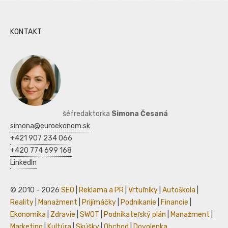
KONTAKT
šéfredaktorka
Simona Česaná
simona@euroekonom.sk
+421 907 234 066
+420 774 699 168
LinkedIn
© 2010 - 2026
SEO
|
Reklama a PR
|
Vrtuľníky
|
Autoškola
|
Reality
|
Manažment
|
Prijímáčky
|
Podnikanie
|
Financie
|
Ekonomika
|
Zdravie
|
SWOT
|
Podnikateľský plán
|
Manažment
|
Marketing
|
Kultúra
|
Skúšky
|
Obchod
|
Dovolenka