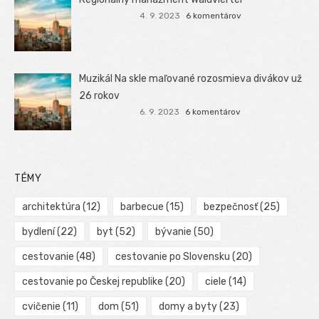
4. 9. 2023
6 komentárov
Muzikál Na skle maľované rozosmieva divákov už
26 rokov
6. 9. 2023
6 komentárov
TÉMY
architektúra
(12)
barbecue
(15)
bezpečnosť
(25)
bydlení
(22)
byt
(52)
bývanie
(50)
cestovanie
(48)
cestovanie po Slovensku
(20)
cestovanie po Českej republike
(20)
ciele
(14)
cvičenie
(11)
dom
(51)
domy a byty
(23)