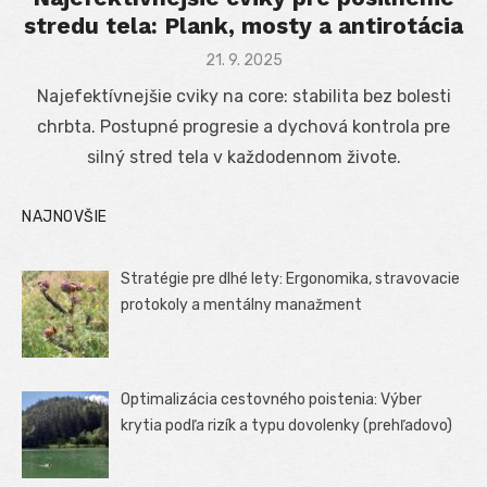
stredu tela: Plank, mosty a antirotácia
Posted
21. 9. 2025
on
Najefektívnejšie cviky na core: stabilita bez bolesti
chrbta. Postupné progresie a dychová kontrola pre
silný stred tela v každodennom živote.
NAJNOVŠIE
Stratégie pre dlhé lety: Ergonomika, stravovacie
protokoly a mentálny manažment
Optimalizácia cestovného poistenia: Výber
krytia podľa rizík a typu dovolenky (prehľadovo)