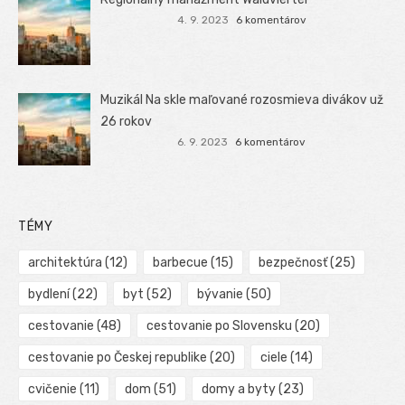
4. 9. 2023
6 komentárov
Muzikál Na skle maľované rozosmieva divákov už
26 rokov
6. 9. 2023
6 komentárov
TÉMY
architektúra
(12)
barbecue
(15)
bezpečnosť
(25)
bydlení
(22)
byt
(52)
bývanie
(50)
cestovanie
(48)
cestovanie po Slovensku
(20)
cestovanie po Českej republike
(20)
ciele
(14)
cvičenie
(11)
dom
(51)
domy a byty
(23)