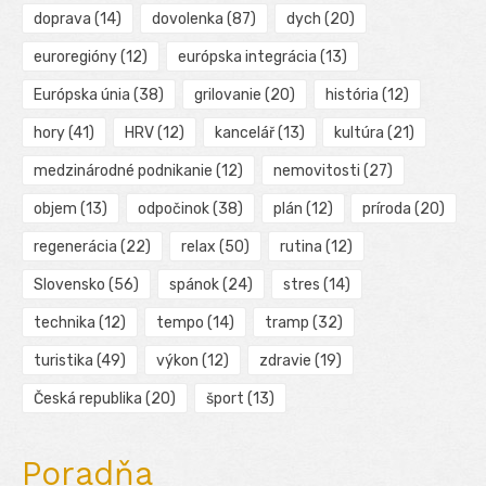
doprava
(14)
dovolenka
(87)
dych
(20)
euroregióny
(12)
európska integrácia
(13)
Európska únia
(38)
grilovanie
(20)
história
(12)
hory
(41)
HRV
(12)
kancelář
(13)
kultúra
(21)
medzinárodné podnikanie
(12)
nemovitosti
(27)
objem
(13)
odpočinok
(38)
plán
(12)
príroda
(20)
regenerácia
(22)
relax
(50)
rutina
(12)
Slovensko
(56)
spánok
(24)
stres
(14)
technika
(12)
tempo
(14)
tramp
(32)
turistika
(49)
výkon
(12)
zdravie
(19)
Česká republika
(20)
šport
(13)
Poradňa