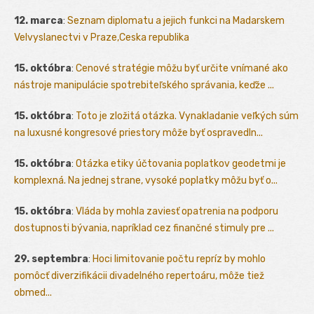
12. marca
:
Seznam diplomatu a jejich funkci na Madarskem
Velvyslanectvi v Praze,Ceska republika
15. októbra
:
Cenové stratégie môžu byť určite vnímané ako
nástroje manipulácie spotrebiteľského správania, keďže ...
15. októbra
:
Toto je zložitá otázka. Vynakladanie veľkých súm
na luxusné kongresové priestory môže byť ospravedln...
15. októbra
:
Otázka etiky účtovania poplatkov geodetmi je
komplexná. Na jednej strane, vysoké poplatky môžu byť o...
15. októbra
:
Vláda by mohla zaviesť opatrenia na podporu
dostupnosti bývania, napríklad cez finančné stimuly pre ...
29. septembra
:
Hoci limitovanie počtu repríz by mohlo
pomôcť diverzifikácii divadelného repertoáru, môže tiež
obmed...