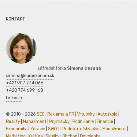
KONTAKT
šéfredaktorka
Simona Česaná
simona@euroekonom.sk
+421 907 234 066
+420 774 699 168
LinkedIn
© 2010 - 2026
SEO
|
Reklama a PR
|
Vrtuľníky
|
Autoškola
|
Reality
|
Manažment
|
Prijímáčky
|
Podnikanie
|
Financie
|
Ekonomika
|
Zdravie
|
SWOT
|
Podnikateľský plán
|
Manažment
|
Marketing
|
Kultúra
|
Skúšky
|
Obchod
|
Dovolenka