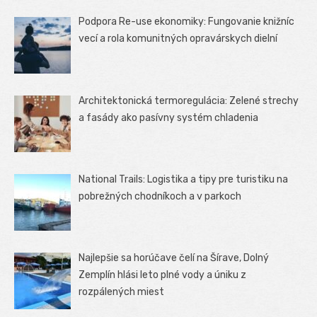
Podpora Re-use ekonomiky: Fungovanie knižníc
vecí a rola komunitných opravárskych dielní
Architektonická termoregulácia: Zelené strechy
a fasády ako pasívny systém chladenia
National Trails: Logistika a tipy pre turistiku na
pobrežných chodníkoch a v parkoch
Najlepšie sa horúčave čelí na Šírave, Dolný
Zemplín hlási leto plné vody a úniku z
rozpálených miest