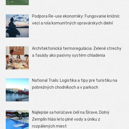
Podpora Re-use ekonomiky: Fungovanie knižníc
vecí a rola komunitných opravárskych dielní
Architektonická termoregulácia: Zelené strechy
a fasády ako pasívny systém chladenia
National Trails: Logistika a tipy pre turistiku na
pobrežných chodníkoch a v parkoch
Najlepšie sa horúčave čelí na Šírave, Dolný
Zemplín hlási leto plné vody a úniku z
rozpálených miest