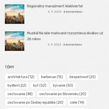
Regionálný manažment Waldviertel
4. 9. 2023
6 komentárov
Muzikál Na skle maľované rozosmieva divákov už
26 rokov
6. 9. 2023
6 komentárov
TÉMY
architektúra
(12)
barbecue
(15)
bezpečnosť
(25)
bydlení
(22)
byt
(52)
bývanie
(50)
cestovanie
(48)
cestovanie po Slovensku
(20)
cestovanie po Českej republike
(20)
ciele
(14)