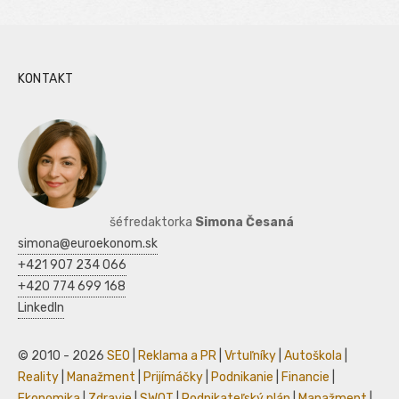
KONTAKT
šéfredaktorka
Simona Česaná
simona@euroekonom.sk
+421 907 234 066
+420 774 699 168
LinkedIn
© 2010 - 2026
SEO
|
Reklama a PR
|
Vrtuľníky
|
Autoškola
|
Reality
|
Manažment
|
Prijímáčky
|
Podnikanie
|
Financie
|
Ekonomika
|
Zdravie
|
SWOT
|
Podnikateľský plán
|
Manažment
|