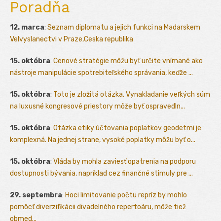
Poradňa
12. marca
:
Seznam diplomatu a jejich funkci na Madarskem
Velvyslanectvi v Praze,Ceska republika
15. októbra
:
Cenové stratégie môžu byť určite vnímané ako
nástroje manipulácie spotrebiteľského správania, keďže ...
15. októbra
:
Toto je zložitá otázka. Vynakladanie veľkých súm
na luxusné kongresové priestory môže byť ospravedln...
15. októbra
:
Otázka etiky účtovania poplatkov geodetmi je
komplexná. Na jednej strane, vysoké poplatky môžu byť o...
15. októbra
:
Vláda by mohla zaviesť opatrenia na podporu
dostupnosti bývania, napríklad cez finančné stimuly pre ...
29. septembra
:
Hoci limitovanie počtu repríz by mohlo
pomôcť diverzifikácii divadelného repertoáru, môže tiež
obmed...