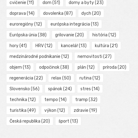
cvičenie
(11)
dom
(51)
domy a byty
(23)
doprava
(14)
dovolenka
(87)
dych
(20)
euroregióny
(12)
európska integrácia
(13)
Európska únia
(38)
grilovanie
(20)
história
(12)
hory
(41)
HRV
(12)
kancelář
(13)
kultúra
(21)
medzinárodné podnikanie
(12)
nemovitosti
(27)
objem
(13)
odpočinok
(38)
plán
(12)
príroda
(20)
regenerácia
(22)
relax
(50)
rutina
(12)
Slovensko
(56)
spánok
(24)
stres
(14)
technika
(12)
tempo
(14)
tramp
(32)
turistika
(49)
výkon
(12)
zdravie
(19)
Česká republika
(20)
šport
(13)