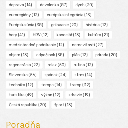
doprava
(14)
dovolenka
(87)
dych
(20)
euroregióny
(12)
európska integrácia
(13)
Európska únia
(38)
grilovanie
(20)
história
(12)
hory
(41)
HRV
(12)
kancelář
(13)
kultúra
(21)
medzinárodné podnikanie
(12)
nemovitosti
(27)
objem
(13)
odpočinok
(38)
plán
(12)
príroda
(20)
regenerácia
(22)
relax
(50)
rutina
(12)
Slovensko
(56)
spánok
(24)
stres
(14)
technika
(12)
tempo
(14)
tramp
(32)
turistika
(49)
výkon
(12)
zdravie
(19)
Česká republika
(20)
šport
(13)
Poradňa