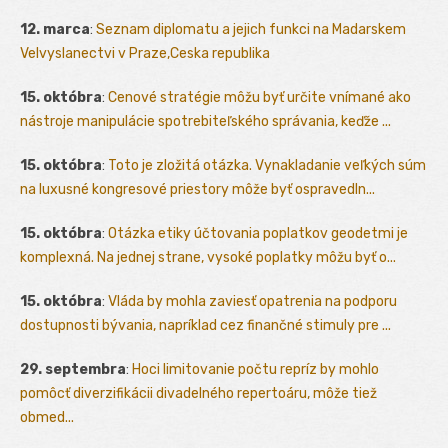
12. marca
:
Seznam diplomatu a jejich funkci na Madarskem
Velvyslanectvi v Praze,Ceska republika
15. októbra
:
Cenové stratégie môžu byť určite vnímané ako
nástroje manipulácie spotrebiteľského správania, keďže ...
15. októbra
:
Toto je zložitá otázka. Vynakladanie veľkých súm
na luxusné kongresové priestory môže byť ospravedln...
15. októbra
:
Otázka etiky účtovania poplatkov geodetmi je
komplexná. Na jednej strane, vysoké poplatky môžu byť o...
15. októbra
:
Vláda by mohla zaviesť opatrenia na podporu
dostupnosti bývania, napríklad cez finančné stimuly pre ...
29. septembra
:
Hoci limitovanie počtu repríz by mohlo
pomôcť diverzifikácii divadelného repertoáru, môže tiež
obmed...