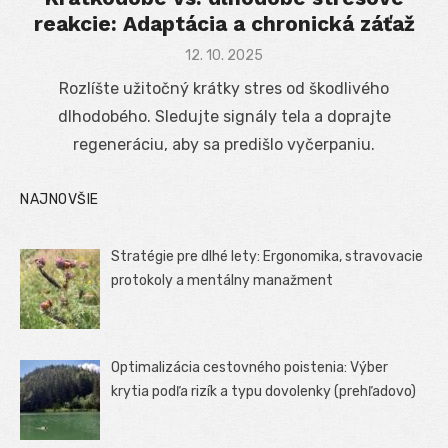
reakcie: Adaptácia a chronická záťaž
Posted
12. 10. 2025
on
Rozlíšte užitočný krátky stres od škodlivého
dlhodobého. Sledujte signály tela a doprajte
regeneráciu, aby sa predišlo vyčerpaniu.
NAJNOVŠIE
Stratégie pre dlhé lety: Ergonomika, stravovacie
protokoly a mentálny manažment
Optimalizácia cestovného poistenia: Výber
krytia podľa rizík a typu dovolenky (prehľadovo)