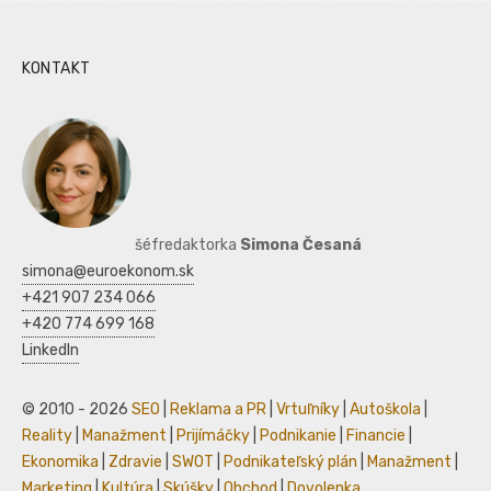
KONTAKT
šéfredaktorka
Simona Česaná
simona@euroekonom.sk
+421 907 234 066
+420 774 699 168
LinkedIn
© 2010 - 2026
SEO
|
Reklama a PR
|
Vrtuľníky
|
Autoškola
|
Reality
|
Manažment
|
Prijímáčky
|
Podnikanie
|
Financie
|
Ekonomika
|
Zdravie
|
SWOT
|
Podnikateľský plán
|
Manažment
|
Marketing
|
Kultúra
|
Skúšky
|
Obchod
|
Dovolenka