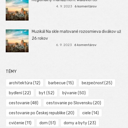
4. 9. 2023
6 komentárov
Muzikál Na skle maľované rozosmieva divákov už
26 rokov
6. 9. 2023
6 komentárov
TÉMY
architektúra
(12)
barbecue
(15)
bezpečnosť
(25)
bydlení
(22)
byt
(52)
bývanie
(50)
cestovanie
(48)
cestovanie po Slovensku
(20)
cestovanie po Českej republike
(20)
ciele
(14)
cvičenie
(11)
dom
(51)
domy a byty
(23)