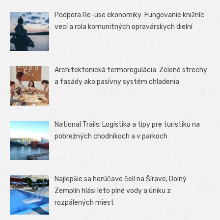
Podpora Re-use ekonomiky: Fungovanie knižníc
vecí a rola komunitných opravárskych dielní
Architektonická termoregulácia: Zelené strechy
a fasády ako pasívny systém chladenia
National Trails: Logistika a tipy pre turistiku na
pobrežných chodníkoch a v parkoch
Najlepšie sa horúčave čelí na Šírave, Dolný
Zemplín hlási leto plné vody a úniku z
rozpálených miest