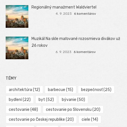
Regionálný manažment Waldviertel
4. 9. 2023
6 komentárov
Muzikál Na skle maľované rozosmieva divákov už
26 rokov
6. 9. 2023
6 komentárov
TÉMY
architektúra
(12)
barbecue
(15)
bezpečnosť
(25)
bydlení
(22)
byt
(52)
bývanie
(50)
cestovanie
(48)
cestovanie po Slovensku
(20)
cestovanie po Českej republike
(20)
ciele
(14)