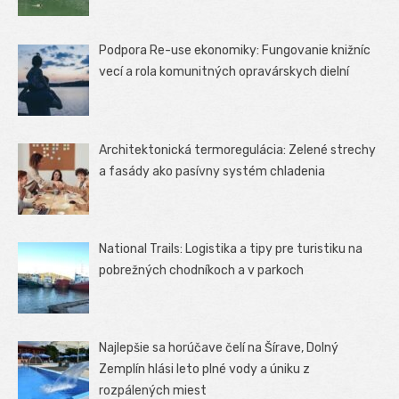
Podpora Re-use ekonomiky: Fungovanie knižníc
vecí a rola komunitných opravárskych dielní
Architektonická termoregulácia: Zelené strechy
a fasády ako pasívny systém chladenia
National Trails: Logistika a tipy pre turistiku na
pobrežných chodníkoch a v parkoch
Najlepšie sa horúčave čelí na Šírave, Dolný
Zemplín hlási leto plné vody a úniku z
rozpálených miest