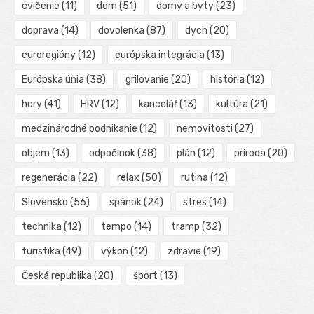
cvičenie
(11)
dom
(51)
domy a byty
(23)
doprava
(14)
dovolenka
(87)
dych
(20)
euroregióny
(12)
európska integrácia
(13)
Európska únia
(38)
grilovanie
(20)
história
(12)
hory
(41)
HRV
(12)
kancelář
(13)
kultúra
(21)
medzinárodné podnikanie
(12)
nemovitosti
(27)
objem
(13)
odpočinok
(38)
plán
(12)
príroda
(20)
regenerácia
(22)
relax
(50)
rutina
(12)
Slovensko
(56)
spánok
(24)
stres
(14)
technika
(12)
tempo
(14)
tramp
(32)
turistika
(49)
výkon
(12)
zdravie
(19)
Česká republika
(20)
šport
(13)