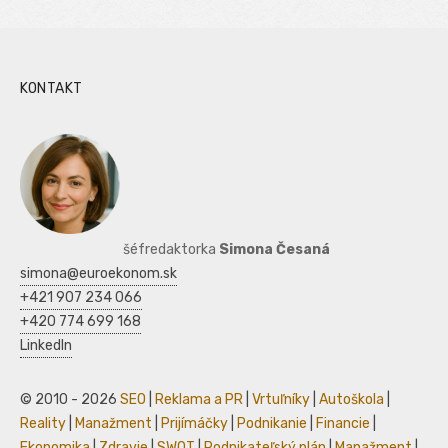
KONTAKT
šéfredaktorka
Simona Česaná
simona@euroekonom.sk
+421 907 234 066
+420 774 699 168
LinkedIn
© 2010 - 2026
SEO
|
Reklama a PR
|
Vrtuľníky
|
Autoškola
|
Reality
|
Manažment
|
Prijímáčky
|
Podnikanie
|
Financie
|
Ekonomika
|
Zdravie
|
SWOT
|
Podnikateľský plán
|
Manažment
|