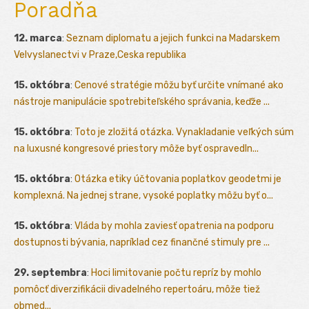
Poradňa
12. marca
:
Seznam diplomatu a jejich funkci na Madarskem
Velvyslanectvi v Praze,Ceska republika
15. októbra
:
Cenové stratégie môžu byť určite vnímané ako
nástroje manipulácie spotrebiteľského správania, keďže ...
15. októbra
:
Toto je zložitá otázka. Vynakladanie veľkých súm
na luxusné kongresové priestory môže byť ospravedln...
15. októbra
:
Otázka etiky účtovania poplatkov geodetmi je
komplexná. Na jednej strane, vysoké poplatky môžu byť o...
15. októbra
:
Vláda by mohla zaviesť opatrenia na podporu
dostupnosti bývania, napríklad cez finančné stimuly pre ...
29. septembra
:
Hoci limitovanie počtu repríz by mohlo
pomôcť diverzifikácii divadelného repertoáru, môže tiež
obmed...