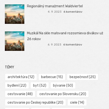
Regionálný manažment Waldviertel
4. 9. 2023
6 komentárov
Muzikál Na skle maľované rozosmieva divákov už
26 rokov
6. 9. 2023
6 komentárov
TÉMY
architektúra
(12)
barbecue
(15)
bezpečnosť
(25)
bydlení
(22)
byt
(52)
bývanie
(50)
cestovanie
(48)
cestovanie po Slovensku
(20)
cestovanie po Českej republike
(20)
ciele
(14)