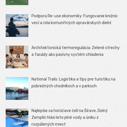
Podpora Re-use ekonomiky: Fungovanie knižníc
vecí a rola komunitných opravárskych dielní
Architektonická termoregulácia: Zelené strechy
a fasády ako pasívny systém chladenia
National Trails: Logistika a tipy pre turistiku na
pobrežných chodníkoch a v parkoch
Najlepšie sa horúčave čelí na Šírave, Dolný
Zemplín hlási leto plné vody a úniku z
rozpálených miest