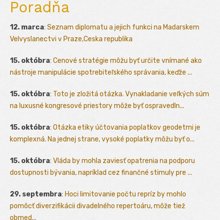
Poradňa
12. marca
:
Seznam diplomatu a jejich funkci na Madarskem
Velvyslanectvi v Praze,Ceska republika
15. októbra
:
Cenové stratégie môžu byť určite vnímané ako
nástroje manipulácie spotrebiteľského správania, keďže ...
15. októbra
:
Toto je zložitá otázka. Vynakladanie veľkých súm
na luxusné kongresové priestory môže byť ospravedln...
15. októbra
:
Otázka etiky účtovania poplatkov geodetmi je
komplexná. Na jednej strane, vysoké poplatky môžu byť o...
15. októbra
:
Vláda by mohla zaviesť opatrenia na podporu
dostupnosti bývania, napríklad cez finančné stimuly pre ...
29. septembra
:
Hoci limitovanie počtu repríz by mohlo
pomôcť diverzifikácii divadelného repertoáru, môže tiež
obmed...