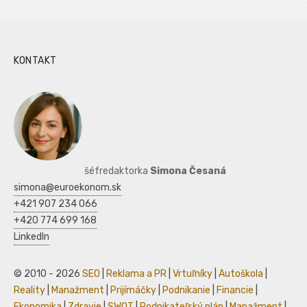
KONTAKT
šéfredaktorka
Simona Česaná
simona@euroekonom.sk
+421 907 234 066
+420 774 699 168
LinkedIn
© 2010 - 2026
SEO
|
Reklama a PR
|
Vrtuľníky
|
Autoškola
|
Reality
|
Manažment
|
Prijímáčky
|
Podnikanie
|
Financie
|
Ekonomika
|
Zdravie
|
SWOT
|
Podnikateľský plán
|
Manažment
|