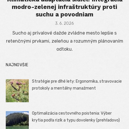
modro-zelenej infraštruktúry proti
suchu a povodniam
Posted
3. 6. 2026
on
Sucho aj prívalové dažde zvládne mesto lepšie s
retenčnými prvkami, zeleňou a rozumným plánovaním
odtoku.
NAJNOVŠIE
Stratégie pre dlhé lety: Ergonomika, stravovacie
protokoly a mentálny manažment
Optimalizácia cestovného poistenia: Výber
krytia podľa rizík a typu dovolenky (prehľadovo)