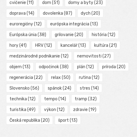
cvičenie
(11)
dom
(51)
domy a byty
(23)
doprava
(14)
dovolenka
(87)
dych
(20)
euroregióny
(12)
európska integrácia
(13)
Európska únia
(38)
grilovanie
(20)
história
(12)
hory
(41)
HRV
(12)
kancelář
(13)
kultúra
(21)
medzinárodné podnikanie
(12)
nemovitosti
(27)
objem
(13)
odpočinok
(38)
plán
(12)
príroda
(20)
regenerácia
(22)
relax
(50)
rutina
(12)
Slovensko
(56)
spánok
(24)
stres
(14)
technika
(12)
tempo
(14)
tramp
(32)
turistika
(49)
výkon
(12)
zdravie
(19)
Česká republika
(20)
šport
(13)