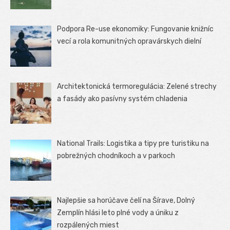
Podpora Re-use ekonomiky: Fungovanie knižníc
vecí a rola komunitných opravárskych dielní
Architektonická termoregulácia: Zelené strechy
a fasády ako pasívny systém chladenia
National Trails: Logistika a tipy pre turistiku na
pobrežných chodníkoch a v parkoch
Najlepšie sa horúčave čelí na Šírave, Dolný
Zemplín hlási leto plné vody a úniku z
rozpálených miest