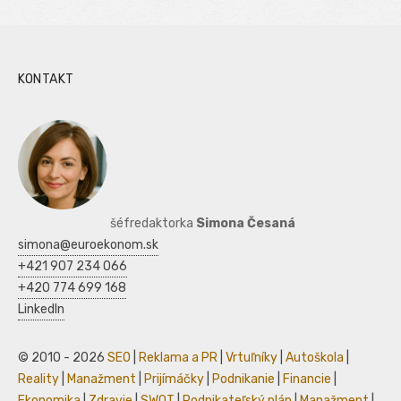
KONTAKT
šéfredaktorka
Simona Česaná
simona@euroekonom.sk
+421 907 234 066
+420 774 699 168
LinkedIn
© 2010 - 2026
SEO
|
Reklama a PR
|
Vrtuľníky
|
Autoškola
|
Reality
|
Manažment
|
Prijímáčky
|
Podnikanie
|
Financie
|
Ekonomika
|
Zdravie
|
SWOT
|
Podnikateľský plán
|
Manažment
|