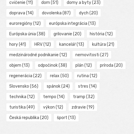
cvičenie
(11)
dom
(51)
domy a byty
(23)
doprava
(14)
dovolenka
(87)
dych
(20)
euroregióny
(12)
európska integrácia
(13)
Európska únia
(38)
grilovanie
(20)
história
(12)
hory
(41)
HRV
(12)
kancelář
(13)
kultúra
(21)
medzinárodné podnikanie
(12)
nemovitosti
(27)
objem
(13)
odpočinok
(38)
plán
(12)
príroda
(20)
regenerácia
(22)
relax
(50)
rutina
(12)
Slovensko
(56)
spánok
(24)
stres
(14)
technika
(12)
tempo
(14)
tramp
(32)
turistika
(49)
výkon
(12)
zdravie
(19)
Česká republika
(20)
šport
(13)