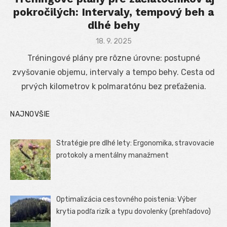
pokročilých: Intervaly, tempový beh a
dlhé behy
Posted
18. 9. 2025
on
Tréningové plány pre rôzne úrovne: postupné
zvyšovanie objemu, intervaly a tempo behy. Cesta od
prvých kilometrov k polmaratónu bez preťaženia.
NAJNOVŠIE
Stratégie pre dlhé lety: Ergonomika, stravovacie
protokoly a mentálny manažment
Optimalizácia cestovného poistenia: Výber
krytia podľa rizík a typu dovolenky (prehľadovo)