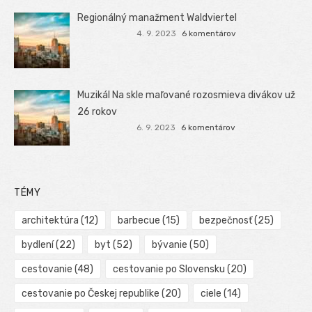
Regionálný manažment Waldviertel
4. 9. 2023
6 komentárov
Muzikál Na skle maľované rozosmieva divákov už
26 rokov
6. 9. 2023
6 komentárov
TÉMY
architektúra
(12)
barbecue
(15)
bezpečnosť
(25)
bydlení
(22)
byt
(52)
bývanie
(50)
cestovanie
(48)
cestovanie po Slovensku
(20)
cestovanie po Českej republike
(20)
ciele
(14)