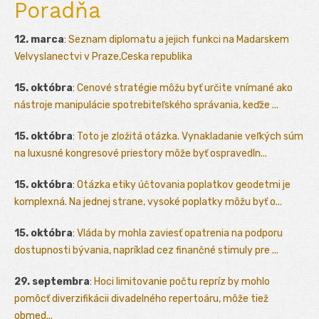
Poradňa
12. marca
:
Seznam diplomatu a jejich funkci na Madarskem
Velvyslanectvi v Praze,Ceska republika
15. októbra
:
Cenové stratégie môžu byť určite vnímané ako
nástroje manipulácie spotrebiteľského správania, keďže ...
15. októbra
:
Toto je zložitá otázka. Vynakladanie veľkých súm
na luxusné kongresové priestory môže byť ospravedln...
15. októbra
:
Otázka etiky účtovania poplatkov geodetmi je
komplexná. Na jednej strane, vysoké poplatky môžu byť o...
15. októbra
:
Vláda by mohla zaviesť opatrenia na podporu
dostupnosti bývania, napríklad cez finančné stimuly pre ...
29. septembra
:
Hoci limitovanie počtu repríz by mohlo
pomôcť diverzifikácii divadelného repertoáru, môže tiež
obmed...