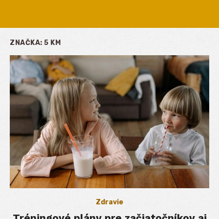
ZNAČKA:
5 KM
Zdravie
Tréningové plány pre začiatočníkov aj