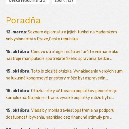
Česká republika
(20)
šport
(13)
Poradňa
12. marca
:
Seznam diplomatu a jejich funkci na Madarskem
Velvyslanectvi v Praze,Ceska republika
15. októbra
:
Cenové stratégie môžu byť určite vnímané ako
nástroje manipulácie spotrebiteľského správania, keďže ...
15. októbra
:
Toto je zložitá otázka. Vynakladanie veľkých súm
na luxusné kongresové priestory môže byť ospravedln...
15. októbra
:
Otázka etiky účtovania poplatkov geodetmi je
komplexná. Na jednej strane, vysoké poplatky môžu byť o...
15. októbra
:
Vláda by mohla zaviesť opatrenia na podporu
dostupnosti bývania, napríklad cez finančné stimuly pre ...