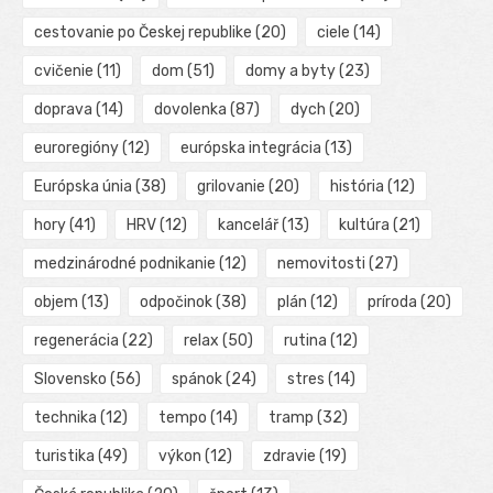
cestovanie po Českej republike
(20)
ciele
(14)
cvičenie
(11)
dom
(51)
domy a byty
(23)
doprava
(14)
dovolenka
(87)
dych
(20)
euroregióny
(12)
európska integrácia
(13)
Európska únia
(38)
grilovanie
(20)
história
(12)
hory
(41)
HRV
(12)
kancelář
(13)
kultúra
(21)
medzinárodné podnikanie
(12)
nemovitosti
(27)
objem
(13)
odpočinok
(38)
plán
(12)
príroda
(20)
regenerácia
(22)
relax
(50)
rutina
(12)
Slovensko
(56)
spánok
(24)
stres
(14)
technika
(12)
tempo
(14)
tramp
(32)
turistika
(49)
výkon
(12)
zdravie
(19)