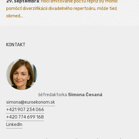
29. septembra
:
Hoci limitovanie počtu repríz by mohlo
pomôcť diverzifikácii divadelného repertoáru, môže tiež
obmed...
KONTAKT
šéfredaktorka
Simona Česaná
simona@euroekonom.sk
+421 907 234 066
+420 774 699 168
LinkedIn