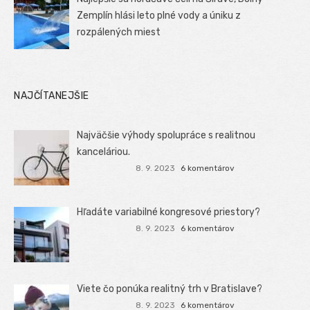
Zemplín hlási leto plné vody a úniku z
rozpálených miest
NAJČÍTANEJŠIE
Najväčšie výhody spolupráce s realitnou
kanceláriou.
8. 9. 2023
6 komentárov
Hľadáte variabilné kongresové priestory?
8. 9. 2023
6 komentárov
Viete čo ponúka realitný trh v Bratislave?
8. 9. 2023
6 komentárov