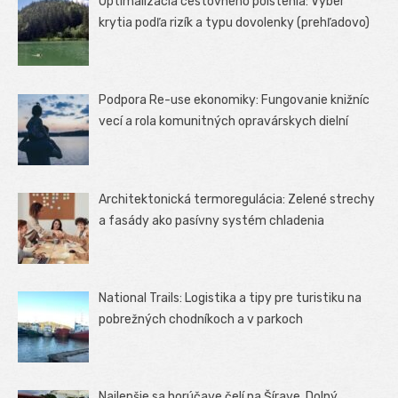
Optimalizácia cestovného poistenia: Výber
krytia podľa rizík a typu dovolenky (prehľadovo)
Podpora Re-use ekonomiky: Fungovanie knižníc
vecí a rola komunitných opravárskych dielní
Architektonická termoregulácia: Zelené strechy
a fasády ako pasívny systém chladenia
National Trails: Logistika a tipy pre turistiku na
pobrežných chodníkoch a v parkoch
Najlepšie sa horúčave čelí na Šírave, Dolný