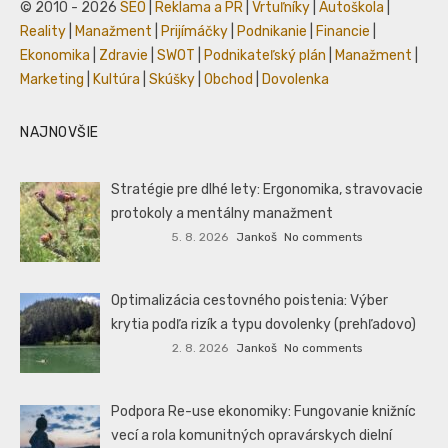
© 2010 - 2026
SEO
|
Reklama a PR
|
Vrtuľníky
|
Autoškola
|
Reality
|
Manažment
|
Prijímáčky
|
Podnikanie
|
Financie
|
Ekonomika
|
Zdravie
|
SWOT
|
Podnikateľský plán
|
Manažment
|
Marketing
|
Kultúra
|
Skúšky
|
Obchod
|
Dovolenka
NAJNOVŠIE
Stratégie pre dlhé lety: Ergonomika, stravovacie
protokoly a mentálny manažment
5. 8. 2026
Jankoš
No comments
Optimalizácia cestovného poistenia: Výber
krytia podľa rizík a typu dovolenky (prehľadovo)
2. 8. 2026
Jankoš
No comments
Podpora Re-use ekonomiky: Fungovanie knižníc
vecí a rola komunitných opravárskych dielní