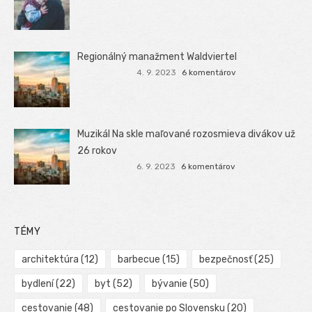
Regionálný manažment Waldviertel
4. 9. 2023
6 komentárov
Muzikál Na skle maľované rozosmieva divákov už
26 rokov
6. 9. 2023
6 komentárov
TÉMY
architektúra
(12)
barbecue
(15)
bezpečnosť
(25)
bydlení
(22)
byt
(52)
bývanie
(50)
cestovanie
(48)
cestovanie po Slovensku
(20)