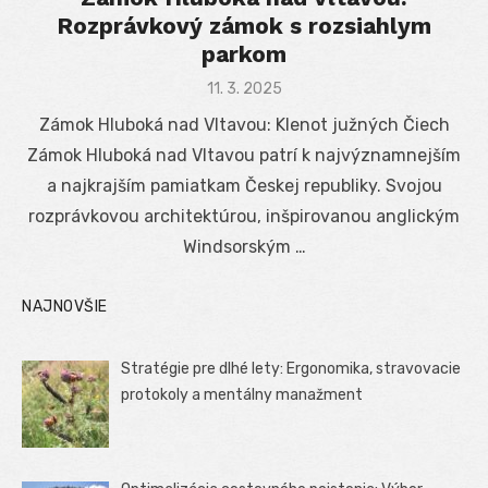
Rozprávkový zámok s rozsiahlym
parkom
Posted
11. 3. 2025
on
Zámok Hluboká nad Vltavou: Klenot južných Čiech
Zámok Hluboká nad Vltavou patrí k najvýznamnejším
a najkrajším pamiatkam Českej republiky. Svojou
rozprávkovou architektúrou, inšpirovanou anglickým
Windsorským …
NAJNOVŠIE
Stratégie pre dlhé lety: Ergonomika, stravovacie
protokoly a mentálny manažment