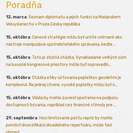
Poradňa
12. marca
:
Seznam diplomatu a jejich funkci na Madarskem
Velvyslanectvi v Praze,Ceska republika
15. októbra
:
Cenové stratégie môžu byť určite vnímané ako
nástroje manipulácie spotrebiteľského správania, keďže ...
15. októbra
:
Toto je zložitá otázka. Vynakladanie veľkých súm
na luxusné kongresové priestory môže byť ospravedln...
15. októbra
:
Otázka etiky účtovania poplatkov geodetmi je
komplexná. Na jednej strane, vysoké poplatky môžu byť o...
15. októbra
:
Vláda by mohla zaviesť opatrenia na podporu
dostupnosti bývania, napríklad cez finančné stimuly pre ...
29. septembra
:
Hoci limitovanie počtu repríz by mohlo
pomôcť diverzifikácii divadelného repertoáru, môže tiež
obmed...