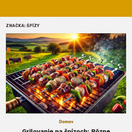
ZNAČKA:
ŠPÍZY
Domov
Grilovanie na špízoch: Rôzne