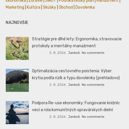
Ekonomika
|
Zdravie
|
SWOT
|
Podnikateľský plán
|
Manažment
|
Marketing
|
Kultúra
|
Skúšky
|
Obchod
|
Dovolenka
NAJNOVŠIE
Stratégie pre dlhé lety: Ergonomika, stravovacie
protokoly a mentálny manažment
5. 8. 2026
Jankoš
No comments
Optimalizácia cestovného poistenia: Výber
krytia podľa rizík a typu dovolenky (prehľadovo)
2. 8. 2026
Jankoš
No comments
Podpora Re-use ekonomiky: Fungovanie knižníc
vecí a rola komunitných opravárskych dielní
2. 8. 2026
Jankoš
No comments