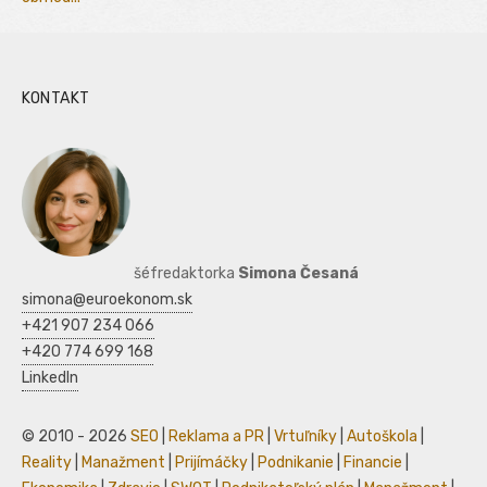
KONTAKT
šéfredaktorka
Simona Česaná
simona@euroekonom.sk
+421 907 234 066
+420 774 699 168
LinkedIn
© 2010 - 2026
SEO
|
Reklama a PR
|
Vrtuľníky
|
Autoškola
|
Reality
|
Manažment
|
Prijímáčky
|
Podnikanie
|
Financie
|