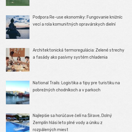
Podpora Re-use ekonomiky: Fungovanie knižníc
vecí a rola komunitných opravárskych dielní
Architektonická termoregulácia: Zelené strechy
a fasády ako pasívny systém chladenia
National Trails: Logistika a tipy pre turistiku na
pobrežných chodníkoch a v parkoch
Najlepšie sa horúčave čelí na Šírave, Dolný
Zemplín hlási leto plné vody a úniku z
rozpálených miest