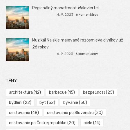
Regionálný manažment Waldviertel
4. 9. 2023
6 komentárov
Muzikál Na skle maľované rozosmieva divákov už
26 rokov
6. 9. 2023
6 komentárov
TÉMY
architektúra
(12)
barbecue
(15)
bezpečnosť
(25)
bydlení
(22)
byt
(52)
bývanie
(50)
cestovanie
(48)
cestovanie po Slovensku
(20)
cestovanie po Českej republike
(20)
ciele
(14)