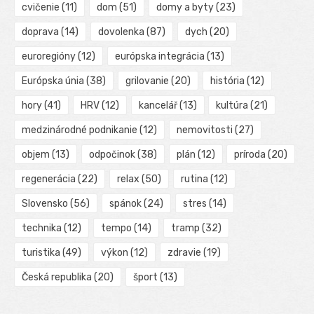
cvičenie
(11)
dom
(51)
domy a byty
(23)
doprava
(14)
dovolenka
(87)
dych
(20)
euroregióny
(12)
európska integrácia
(13)
Európska únia
(38)
grilovanie
(20)
história
(12)
hory
(41)
HRV
(12)
kancelář
(13)
kultúra
(21)
medzinárodné podnikanie
(12)
nemovitosti
(27)
objem
(13)
odpočinok
(38)
plán
(12)
príroda
(20)
regenerácia
(22)
relax
(50)
rutina
(12)
Slovensko
(56)
spánok
(24)
stres
(14)
technika
(12)
tempo
(14)
tramp
(32)
turistika
(49)
výkon
(12)
zdravie
(19)
Česká republika
(20)
šport
(13)