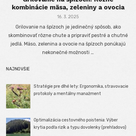
kombinácie mäsa, zeleniny a ovocia
Posted
16. 3. 2025
on
Grilovanie na špízoch je jedinečný spôsob, ako
skombinovať rôzne chute a pripraviť pestré a chutné
jedlá. Mäso, zelenina a ovocie na špízoch ponúkajú
nekonečné možnosti …
NAJNOVŠIE
Stratégie pre dlhé lety: Ergonomika, stravovacie
protokoly a mentálny manažment
Optimalizácia cestovného poistenia: Výber
krytia podľa rizík a typu dovolenky (prehľadovo)