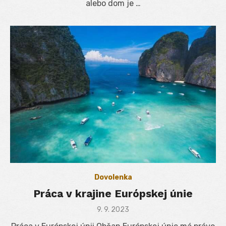
alebo dom je …
Dovolenka
Práca v krajine Európskej únie
Posted
9. 9. 2023
on