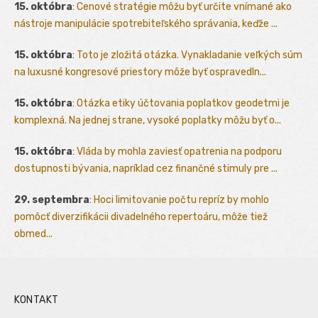
15. októbra
:
Cenové stratégie môžu byť určite vnímané ako
nástroje manipulácie spotrebiteľského správania, keďže ...
15. októbra
:
Toto je zložitá otázka. Vynakladanie veľkých súm
na luxusné kongresové priestory môže byť ospravedln...
15. októbra
:
Otázka etiky účtovania poplatkov geodetmi je
komplexná. Na jednej strane, vysoké poplatky môžu byť o...
15. októbra
:
Vláda by mohla zaviesť opatrenia na podporu
dostupnosti bývania, napríklad cez finančné stimuly pre ...
29. septembra
:
Hoci limitovanie počtu repríz by mohlo
pomôcť diverzifikácii divadelného repertoáru, môže tiež
obmed...
KONTAKT