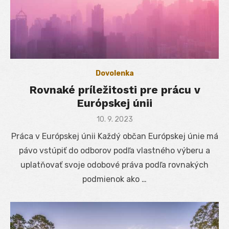
Dovolenka
Rovnaké príležitosti pre prácu v
Európskej únii
Posted
10. 9. 2023
on
Práca v Európskej únii Každý občan Európskej únie má
pávo vstúpiť do odborov podľa vlastného výberu a
uplatňovať svoje odobové práva podľa rovnakých
podmienok ako …