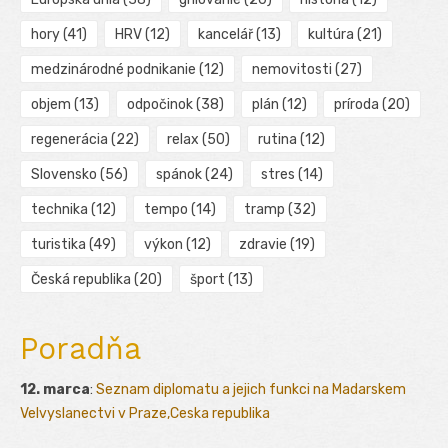
hory
(41)
HRV
(12)
kancelář
(13)
kultúra
(21)
medzinárodné podnikanie
(12)
nemovitosti
(27)
objem
(13)
odpočinok
(38)
plán
(12)
príroda
(20)
regenerácia
(22)
relax
(50)
rutina
(12)
Slovensko
(56)
spánok
(24)
stres
(14)
technika
(12)
tempo
(14)
tramp
(32)
turistika
(49)
výkon
(12)
zdravie
(19)
Česká republika
(20)
šport
(13)
Poradňa
12. marca
:
Seznam diplomatu a jejich funkci na Madarskem
Velvyslanectvi v Praze,Ceska republika