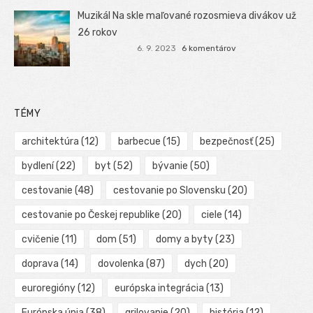
Muzikál Na skle maľované rozosmieva divákov už
26 rokov
6. 9. 2023
6 komentárov
TÉMY
architektúra
(12)
barbecue
(15)
bezpečnosť
(25)
bydlení
(22)
byt
(52)
bývanie
(50)
cestovanie
(48)
cestovanie po Slovensku
(20)
cestovanie po Českej republike
(20)
ciele
(14)
cvičenie
(11)
dom
(51)
domy a byty
(23)
doprava
(14)
dovolenka
(87)
dych
(20)
euroregióny
(12)
európska integrácia
(13)
Európska únia
(38)
grilovanie
(20)
história
(12)