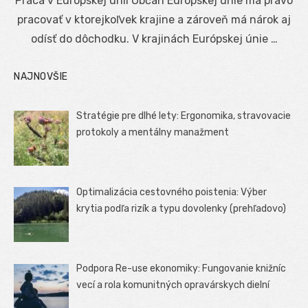
Práca v Európskej únii Občan Európskej únie má právo
pracovať v ktorejkoľvek krajine a zároveň má nárok aj
odísť do dôchodku. V krajinách Európskej únie …
NAJNOVŠIE
Stratégie pre dlhé lety: Ergonomika, stravovacie
protokoly a mentálny manažment
Optimalizácia cestovného poistenia: Výber
krytia podľa rizík a typu dovolenky (prehľadovo)
Podpora Re-use ekonomiky: Fungovanie knižníc
vecí a rola komunitných opravárskych dielní