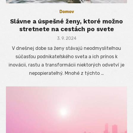
Domov
Slávne a úspešné ženy, ktoré možno
stretnete na cestách po svete
Posted
3. 9. 2024
on
V dnešnej dobe sa ženy stávajú neodmysliteľnou
súčasťou podnikateľského sveta a ich prínos k
inovácii, rastu a transformácii niektorých odvetví je
nepopierateľný. Mnohé z týchto …