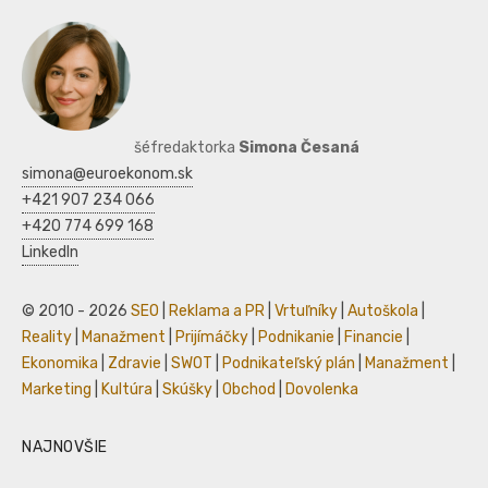
šéfredaktorka
Simona Česaná
simona@euroekonom.sk
+421 907 234 066
+420 774 699 168
LinkedIn
© 2010 - 2026
SEO
|
Reklama a PR
|
Vrtuľníky
|
Autoškola
|
Reality
|
Manažment
|
Prijímáčky
|
Podnikanie
|
Financie
|
Ekonomika
|
Zdravie
|
SWOT
|
Podnikateľský plán
|
Manažment
|
Marketing
|
Kultúra
|
Skúšky
|
Obchod
|
Dovolenka
NAJNOVŠIE