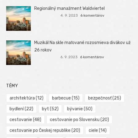
Regionálný manažment Waldviertel
4. 9. 2023
6 komentárov
Muzikál Na skle maľované rozosmieva divákov už
26 rokov
6. 9. 2023
6 komentárov
TÉMY
architektúra
(12)
barbecue
(15)
bezpečnosť
(25)
bydlení
(22)
byt
(52)
bývanie
(50)
cestovanie
(48)
cestovanie po Slovensku
(20)
cestovanie po Českej republike
(20)
ciele
(14)