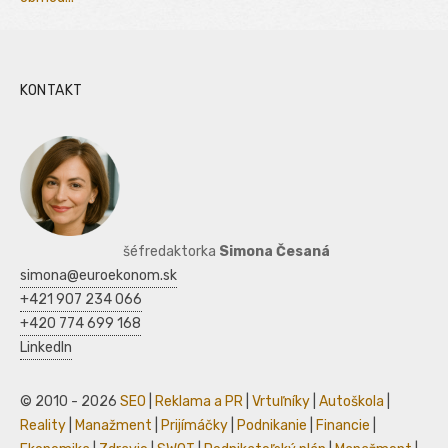
KONTAKT
šéfredaktorka
Simona Česaná
simona@euroekonom.sk
+421 907 234 066
+420 774 699 168
LinkedIn
© 2010 - 2026
SEO
|
Reklama a PR
|
Vrtuľníky
|
Autoškola
|
Reality
|
Manažment
|
Prijímáčky
|
Podnikanie
|
Financie
|