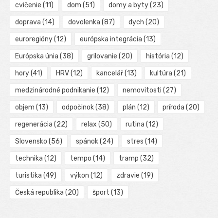
cvičenie
(11)
dom
(51)
domy a byty
(23)
doprava
(14)
dovolenka
(87)
dych
(20)
euroregióny
(12)
európska integrácia
(13)
Európska únia
(38)
grilovanie
(20)
história
(12)
hory
(41)
HRV
(12)
kancelář
(13)
kultúra
(21)
medzinárodné podnikanie
(12)
nemovitosti
(27)
objem
(13)
odpočinok
(38)
plán
(12)
príroda
(20)
regenerácia
(22)
relax
(50)
rutina
(12)
Slovensko
(56)
spánok
(24)
stres
(14)
technika
(12)
tempo
(14)
tramp
(32)
turistika
(49)
výkon
(12)
zdravie
(19)
Česká republika
(20)
šport
(13)