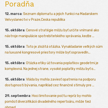
Poradňa
12. marca
:
Seznam diplomatu a jejich funkci na Madarskem
Velvyslanectvi v Praze,Ceska republika
15. októbra
:
Cenové stratégie môžu byť určite vnímané ako
nástroje manipulácie spotrebiteľského správania, keďže ...
15. októbra
:
Toto je zložitá otázka. Vynakladanie veľkých súm
na luxusné kongresové priestory môže byť ospravedln...
15. októbra
:
Otázka etiky účtovania poplatkov geodetmi je
komplexná. Na jednej strane, vysoké poplatky môžu byť o...
15. októbra
:
Vláda by mohla zaviesť opatrenia na podporu
dostupnosti bývania, napríklad cez finančné stimuly pre ...
29. septembra
:
Hoci limitovanie počtu repríz by mohlo
pomôcť diverzifikácii divadelného repertoáru, môže tiež
obmed...