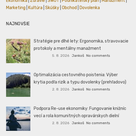
Ekonomika
|
Zdravie
|
SWOT
|
Podnikateľský plán
|
Manažment
|
Marketing
|
Kultúra
|
Skúšky
|
Obchod
|
Dovolenka
NAJNOVŠIE
Stratégie pre dlhé lety: Ergonomika, stravovacie
protokoly a mentálny manažment
5. 8. 2026
Jankoš
No comments
Optimalizácia cestovného poistenia: Výber
krytia podľa rizík a typu dovolenky (prehľadovo)
2. 8. 2026
Jankoš
No comments
Podpora Re-use ekonomiky: Fungovanie knižníc
vecí a rola komunitných opravárskych dielní
2. 8. 2026
Jankoš
No comments