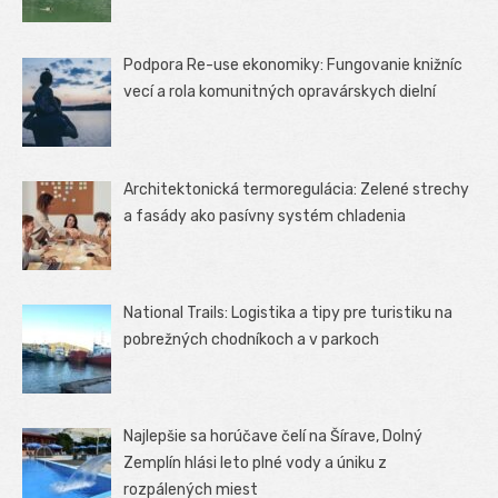
Podpora Re-use ekonomiky: Fungovanie knižníc
vecí a rola komunitných opravárskych dielní
Architektonická termoregulácia: Zelené strechy
a fasády ako pasívny systém chladenia
National Trails: Logistika a tipy pre turistiku na
pobrežných chodníkoch a v parkoch
Najlepšie sa horúčave čelí na Šírave, Dolný
Zemplín hlási leto plné vody a úniku z
rozpálených miest