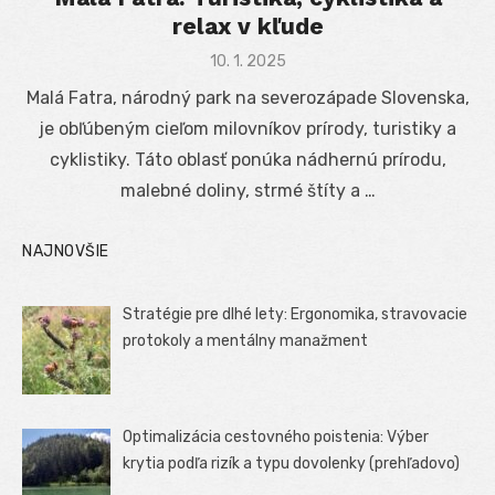
relax v kľude
Posted
10. 1. 2025
on
Malá Fatra, národný park na severozápade Slovenska,
je obľúbeným cieľom milovníkov prírody, turistiky a
cyklistiky. Táto oblasť ponúka nádhernú prírodu,
malebné doliny, strmé štíty a …
NAJNOVŠIE
Stratégie pre dlhé lety: Ergonomika, stravovacie
protokoly a mentálny manažment
Optimalizácia cestovného poistenia: Výber
krytia podľa rizík a typu dovolenky (prehľadovo)