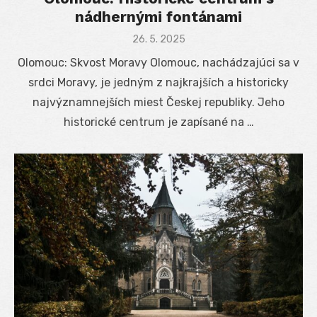
nádhernými fontánami
Posted
26. 5. 2025
on
Olomouc: Skvost Moravy Olomouc, nachádzajúci sa v
srdci Moravy, je jedným z najkrajších a historicky
najvýznamnejších miest Českej republiky. Jeho
historické centrum je zapísané na …