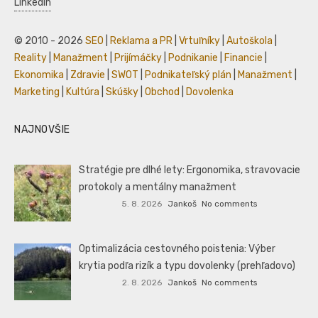
LinkedIn
© 2010 - 2026
SEO
|
Reklama a PR
|
Vrtuľníky
|
Autoškola
|
Reality
|
Manažment
|
Prijímáčky
|
Podnikanie
|
Financie
|
Ekonomika
|
Zdravie
|
SWOT
|
Podnikateľský plán
|
Manažment
|
Marketing
|
Kultúra
|
Skúšky
|
Obchod
|
Dovolenka
NAJNOVŠIE
Stratégie pre dlhé lety: Ergonomika, stravovacie
protokoly a mentálny manažment
5. 8. 2026
Jankoš
No comments
Optimalizácia cestovného poistenia: Výber
krytia podľa rizík a typu dovolenky (prehľadovo)
2. 8. 2026
Jankoš
No comments