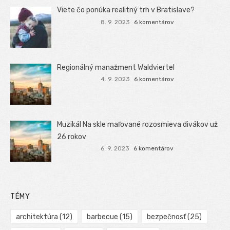
Viete čo ponúka realitný trh v Bratislave?
8. 9. 2023
6 komentárov
Regionálný manažment Waldviertel
4. 9. 2023
6 komentárov
Muzikál Na skle maľované rozosmieva divákov už
26 rokov
6. 9. 2023
6 komentárov
TÉMY
architektúra
(12)
barbecue
(15)
bezpečnosť
(25)