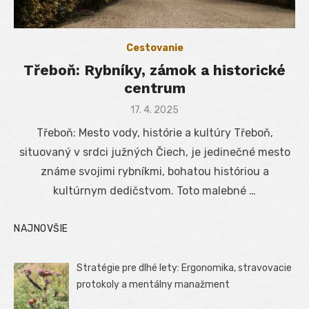
Cestovanie
Třeboň: Rybníky, zámok a historické
centrum
Posted
17. 4. 2025
on
Třeboň: Mesto vody, histórie a kultúry Třeboň,
situovaný v srdci južných Čiech, je jedinečné mesto
známe svojimi rybníkmi, bohatou históriou a
kultúrnym dedičstvom. Toto malebné …
NAJNOVŠIE
Stratégie pre dlhé lety: Ergonomika, stravovacie
protokoly a mentálny manažment