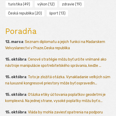
turistika
(49)
výkon
(12)
zdravie
(19)
Česká republika
(20)
šport
(13)
Poradňa
12. marca
:
Seznam diplomatu a jejich funkci na Madarskem
Velvyslanectvi v Praze,Ceska republika
15. októbra
:
Cenové stratégie môžu byť určite vnímané ako
nástroje manipulácie spotrebiteľského správania, keďže ...
15. októbra
:
Toto je zložitá otázka. Vynakladanie veľkých súm
na luxusné kongresové priestory môže byť ospravedln...
15. októbra
:
Otázka etiky účtovania poplatkov geodetmi je
komplexná. Na jednej strane, vysoké poplatky môžu byť o...
15. októbra
:
Vláda by mohla zaviesť opatrenia na podporu