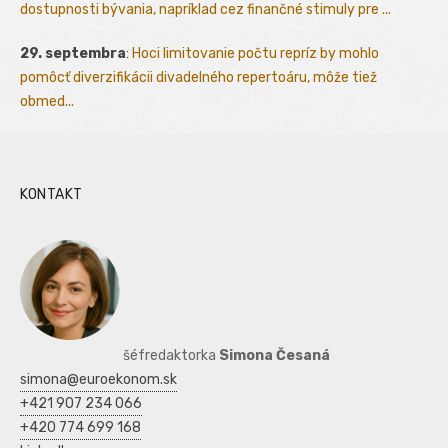
dostupnosti bývania, napríklad cez finančné stimuly pre ...
29. septembra
:
Hoci limitovanie počtu repríz by mohlo
pomôcť diverzifikácii divadelného repertoáru, môže tiež
obmed...
KONTAKT
šéfredaktorka
Simona Česaná
simona@euroekonom.sk
+421 907 234 066
+420 774 699 168