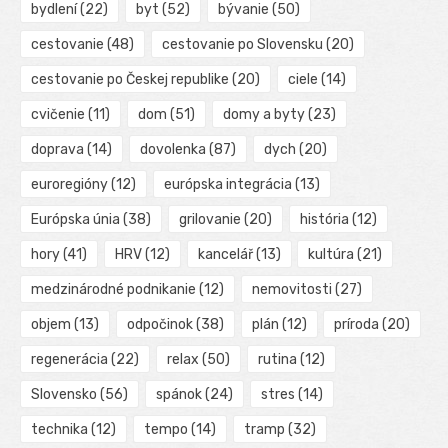
bydlení
(22)
byt
(52)
bývanie
(50)
cestovanie
(48)
cestovanie po Slovensku
(20)
cestovanie po Českej republike
(20)
ciele
(14)
cvičenie
(11)
dom
(51)
domy a byty
(23)
doprava
(14)
dovolenka
(87)
dych
(20)
euroregióny
(12)
európska integrácia
(13)
Európska únia
(38)
grilovanie
(20)
história
(12)
hory
(41)
HRV
(12)
kancelář
(13)
kultúra
(21)
medzinárodné podnikanie
(12)
nemovitosti
(27)
objem
(13)
odpočinok
(38)
plán
(12)
príroda
(20)
regenerácia
(22)
relax
(50)
rutina
(12)
Slovensko
(56)
spánok
(24)
stres
(14)
technika
(12)
tempo
(14)
tramp
(32)