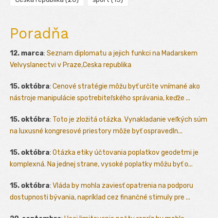
Poradňa
12. marca
:
Seznam diplomatu a jejich funkci na Madarskem
Velvyslanectvi v Praze,Ceska republika
15. októbra
:
Cenové stratégie môžu byť určite vnímané ako
nástroje manipulácie spotrebiteľského správania, keďže ...
15. októbra
:
Toto je zložitá otázka. Vynakladanie veľkých súm
na luxusné kongresové priestory môže byť ospravedln...
15. októbra
:
Otázka etiky účtovania poplatkov geodetmi je
komplexná. Na jednej strane, vysoké poplatky môžu byť o...
15. októbra
:
Vláda by mohla zaviesť opatrenia na podporu
dostupnosti bývania, napríklad cez finančné stimuly pre ...