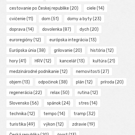
cestovanie po Českej republike
(20)
ciele
(14)
cvičenie
(11)
dom
(51)
domy a byty
(23)
doprava
(14)
dovolenka
(87)
dych
(20)
euroregióny
(12)
európska integrácia
(13)
Európska únia
(38)
grilovanie
(20)
história
(12)
hory
(41)
HRV
(12)
kancelář
(13)
kultúra
(21)
medzinárodné podnikanie
(12)
nemovitosti
(27)
objem
(13)
odpočinok
(38)
plán
(12)
príroda
(20)
regenerácia
(22)
relax
(50)
rutina
(12)
Slovensko
(56)
spánok
(24)
stres
(14)
technika
(12)
tempo
(14)
tramp
(32)
turistika
(49)
výkon
(12)
zdravie
(19)
Česká republika
(20)
šport
(13)