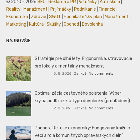
© 2010 - 2026
SEO
|
Reklama a PR
|
Vrtuľníky
|
Autoškola
|
Reality
|
Manažment
|
Prijímáčky
|
Podnikanie
|
Financie
|
Ekonomika
|
Zdravie
|
SWOT
|
Podnikateľský plán
|
Manažment
|
Marketing
|
Kultúra
|
Skúšky
|
Obchod
|
Dovolenka
NAJNOVŠIE
Stratégie pre dlhé lety: Ergonomika, stravovacie
protokoly a mentálny manažment
5. 8. 2026
Jankoš
No comments
Optimalizácia cestovného poistenia: Výber
krytia podľa rizík a typu dovolenky (prehľadovo)
2. 8. 2026
Jankoš
No comments
Podpora Re-use ekonomiky: Fungovanie knižníc
vecí a rola komunitných opravárskych dielní