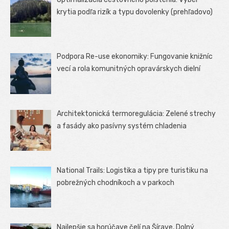
krytia podľa rizík a typu dovolenky (prehľadovo)
Podpora Re-use ekonomiky: Fungovanie knižníc
vecí a rola komunitných opravárskych dielní
Architektonická termoregulácia: Zelené strechy
a fasády ako pasívny systém chladenia
National Trails: Logistika a tipy pre turistiku na
pobrežných chodníkoch a v parkoch
Najlepšie sa horúčave čelí na Šírave, Dolný