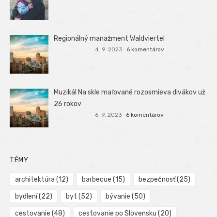
Regionálný manažment Waldviertel
4. 9. 2023
6 komentárov
Muzikál Na skle maľované rozosmieva divákov už
26 rokov
6. 9. 2023
6 komentárov
TÉMY
architektúra
(12)
barbecue
(15)
bezpečnosť
(25)
bydlení
(22)
byt
(52)
bývanie
(50)
cestovanie
(48)
cestovanie po Slovensku
(20)