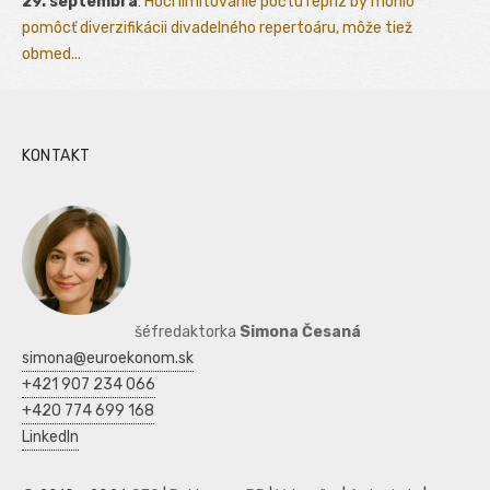
29. septembra
:
Hoci limitovanie počtu repríz by mohlo
pomôcť diverzifikácii divadelného repertoáru, môže tiež
obmed...
KONTAKT
šéfredaktorka
Simona Česaná
simona@euroekonom.sk
+421 907 234 066
+420 774 699 168
LinkedIn