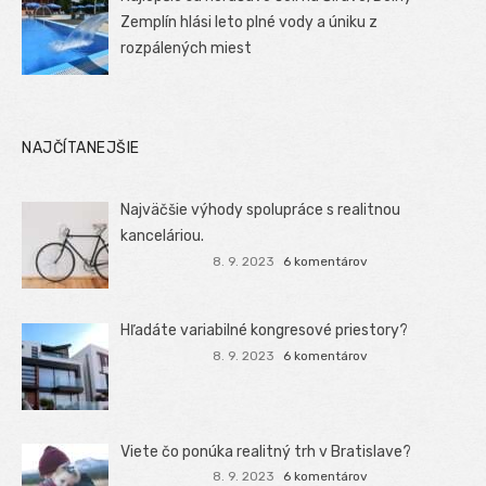
Zemplín hlási leto plné vody a úniku z
rozpálených miest
NAJČÍTANEJŠIE
Najväčšie výhody spolupráce s realitnou
kanceláriou.
8. 9. 2023
6 komentárov
Hľadáte variabilné kongresové priestory?
8. 9. 2023
6 komentárov
Viete čo ponúka realitný trh v Bratislave?
8. 9. 2023
6 komentárov