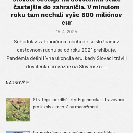
častejšie do zahraničia. V minulom
roku tam nechali vyše 800 miliónov
eur
Posted
15. 4. 2025
on
Schodok v zahraničnom obchode so službami v
cestovnom ruchu sa od roku 2021 prehlbuje.
Pandémia definitívne ukončila éru, kedy Slováci trávili
dovolenku prevažne na Slovensku. …
NAJNOVŠIE
Stratégie pre dlhé lety: Ergonomika, stravovacie
protokoly a mentálny manažment
Optimalizácia cestovného poistenia: Výber